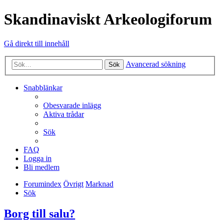
Skandinaviskt Arkeologiforum
Gå direkt till innehåll
Avancerad sökning
Sök
Snabblänkar
Obesvarade inlägg
Aktiva trådar
Sök
FAQ
Logga in
Bli medlem
Forumindex
Övrigt
Marknad
Sök
Borg till salu?