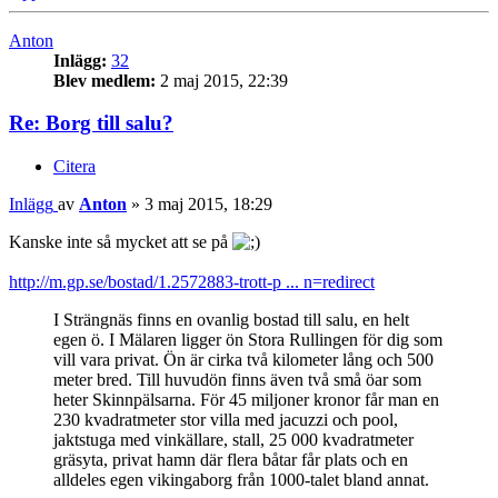
Anton
Inlägg:
32
Blev medlem:
2 maj 2015, 22:39
Re: Borg till salu?
Citera
Inlägg
av
Anton
»
3 maj 2015, 18:29
Kanske inte så mycket att se på
http://m.gp.se/bostad/1.2572883-trott-p ... n=redirect
I Strängnäs finns en ovanlig bostad till salu, en helt
egen ö. I Mälaren ligger ön Stora Rullingen för dig som
vill vara privat. Ön är cirka två kilometer lång och 500
meter bred. Till huvudön finns även två små öar som
heter Skinnpälsarna. För 45 miljoner kronor får man en
230 kvadratmeter stor villa med jacuzzi och pool,
jaktstuga med vinkällare, stall, 25 000 kvadratmeter
gräsyta, privat hamn där flera båtar får plats och en
alldeles egen vikingaborg från 1000-talet bland annat.