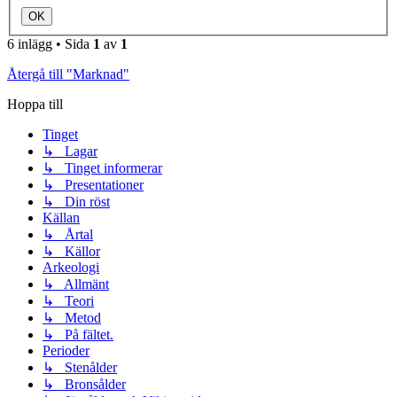
6 inlägg • Sida
1
av
1
Återgå till "Marknad"
Hoppa till
Tinget
↳ Lagar
↳ Tinget informerar
↳ Presentationer
↳ Din röst
Källan
↳ Årtal
↳ Källor
Arkeologi
↳ Allmänt
↳ Teori
↳ Metod
↳ På fältet.
Perioder
↳ Stenålder
↳ Bronsålder