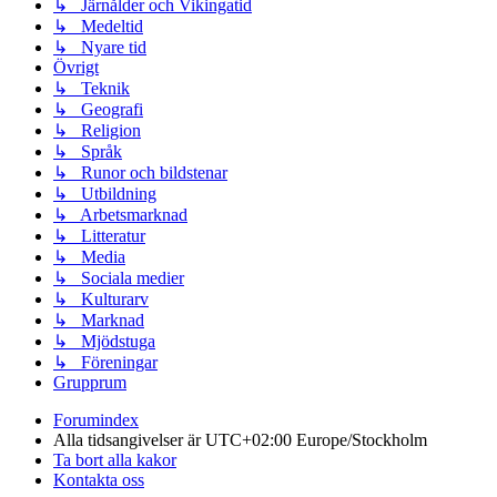
↳ Järnålder och Vikingatid
↳ Medeltid
↳ Nyare tid
Övrigt
↳ Teknik
↳ Geografi
↳ Religion
↳ Språk
↳ Runor och bildstenar
↳ Utbildning
↳ Arbetsmarknad
↳ Litteratur
↳ Media
↳ Sociala medier
↳ Kulturarv
↳ Marknad
↳ Mjödstuga
↳ Föreningar
Grupprum
Forumindex
Alla tidsangivelser är UTC+02:00 Europe/Stockholm
Ta bort alla kakor
Kontakta oss