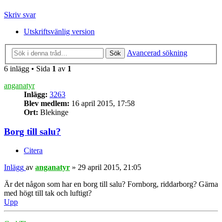
Skriv svar
Utskriftsvänlig version
Avancerad sökning
Sök
6 inlägg • Sida
1
av
1
anganatyr
Inlägg:
3263
Blev medlem:
16 april 2015, 17:58
Ort:
Blekinge
Borg till salu?
Citera
Inlägg
av
anganatyr
»
29 april 2015, 21:05
Är det någon som har en borg till salu? Fornborg, riddarborg? Gärna
med högt till tak och luftigt?
Upp