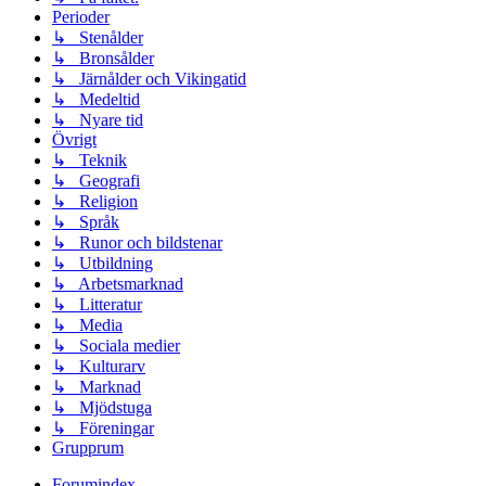
Perioder
↳ Stenålder
↳ Bronsålder
↳ Järnålder och Vikingatid
↳ Medeltid
↳ Nyare tid
Övrigt
↳ Teknik
↳ Geografi
↳ Religion
↳ Språk
↳ Runor och bildstenar
↳ Utbildning
↳ Arbetsmarknad
↳ Litteratur
↳ Media
↳ Sociala medier
↳ Kulturarv
↳ Marknad
↳ Mjödstuga
↳ Föreningar
Grupprum
Forumindex