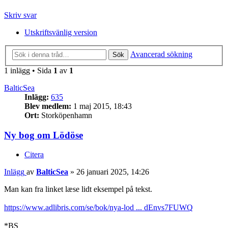
Skriv svar
Utskriftsvänlig version
Avancerad sökning
Sök
1 inlägg • Sida
1
av
1
BalticSea
Inlägg:
635
Blev medlem:
1 maj 2015, 18:43
Ort:
Storköpenhamn
Ny bog om Lödöse
Citera
Inlägg
av
BalticSea
»
26 januari 2025, 14:26
Man kan fra linket læse lidt eksempel på tekst.
https://www.adlibris.com/se/bok/nya-lod ... dEnvs7FUWQ
*BS