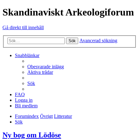
Skandinaviskt Arkeologiforum
Gå direkt till innehåll
Avancerad sökning
Sök
Snabblänkar
Obesvarade inlägg
Aktiva trådar
Sök
FAQ
Logga in
Bli medlem
Forumindex
Övrigt
Litteratur
Sök
Ny bog om Lödöse