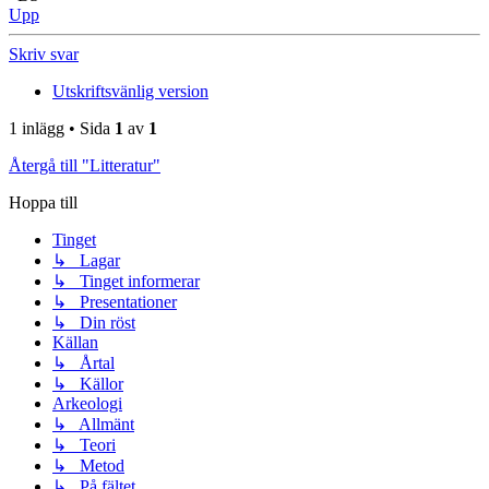
Upp
Skriv svar
Utskriftsvänlig version
1 inlägg • Sida
1
av
1
Återgå till "Litteratur"
Hoppa till
Tinget
↳ Lagar
↳ Tinget informerar
↳ Presentationer
↳ Din röst
Källan
↳ Årtal
↳ Källor
Arkeologi
↳ Allmänt
↳ Teori
↳ Metod
↳ På fältet.