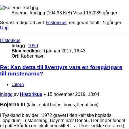
Boierne_kort.jpg (104.93 KiB) Visad 152085 gånger
Senast redigerad av 1
Historikus
, redigerad totalt 15 gånger.
Upp
Historikus
Inlägg:
1059
Blev medlem:
9 januari 2017, 16:43
Ort:
København
Re: Kan detta till äventyrs vara en föregångare
till runstenarna?
Citera
Inlägg
av
Historikus
»
15 november 2019, 18:04
Bojerne III
(latin: ental boius, boios, flertal boii)
I Tyskland blev der i 1972 gravet i den keltiske boplads
-’oppidum’ - i Manching, Bayern nær Donau. Her er der fundet
et potteskår fra en lokalt fremstillet ’La Tène’ krukke (keramik),