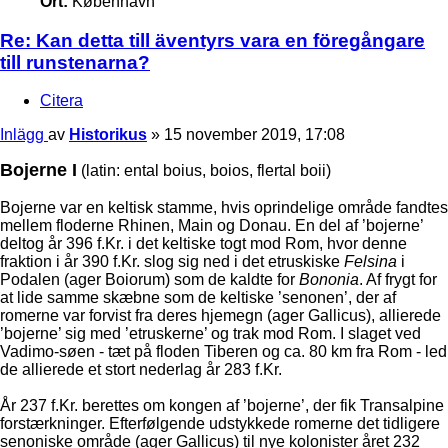
Ort:
København
Re: Kan detta till äventyrs vara en föregångare
till runstenarna?
Citera
Inlägg
av
Historikus
»
15 november 2019, 17:08
Bojerne I
(latin: ental boius, boios, flertal boii)
Bojerne var en keltisk stamme, hvis oprindelige område fandtes
mellem floderne Rhinen, Main og Donau. En del af ’bojerne’
deltog år 396 f.Kr. i det keltiske togt mod Rom, hvor denne
fraktion i år 390 f.Kr. slog sig ned i det etruskiske
Felsina
i
Podalen (ager Boiorum) som de kaldte for
Bononia
. Af frygt for
at lide samme skæbne som de keltiske ’senonen’, der af
romerne var forvist fra deres hjemegn (ager Gallicus), allierede
’bojerne’ sig med ’etruskerne’ og trak mod Rom. I slaget ved
Vadimo-søen - tæt på floden Tiberen og ca. 80 km fra Rom - led
de allierede et stort nederlag år 283 f.Kr.
År 237 f.Kr. berettes om kongen af ’bojerne’, der fik Transalpine
forstærkninger. Efterfølgende udstykkede romerne det tidligere
senoniske område (ager Gallicus) til nye kolonister året 232