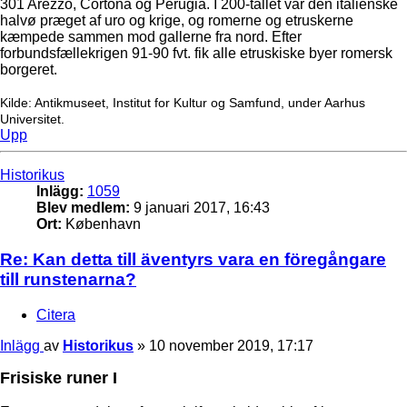
301 Arezzo, Cortona og Perugia. I 200-tallet var den italienske
halvø præget af uro og krige, og romerne og etruskerne
kæmpede sammen mod gallerne fra nord. Efter
forbundsfællekrigen 91-90 fvt. fik alle etruskiske byer romersk
borgeret.
Kilde: Antikmuseet, Institut for Kultur og Samfund, under Aarhus
Universitet.
Upp
Historikus
Inlägg:
1059
Blev medlem:
9 januari 2017, 16:43
Ort:
København
Re: Kan detta till äventyrs vara en föregångare
till runstenarna?
Citera
Inlägg
av
Historikus
»
10 november 2019, 17:17
Frisiske runer I