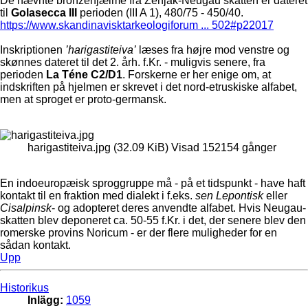
De nævnte bronzehjælme fra Ženjak-Neugau skatten er dateret
til
Golasecca III
perioden (III A 1), 480/75 - 450/40.
https://www.skandinavisktarkeologiforum ... 502#p22017
Inskriptionen
’harigastiteiva’
læses fra højre mod venstre og
skønnes dateret til det 2. årh. f.Kr. - muligvis senere, fra
perioden
La Téne C2/D1
. Forskerne er her enige om, at
indskriften på hjelmen er skrevet i det nord-etruskiske alfabet,
men at sproget er proto-germansk.
harigastiteiva.jpg (32.09 KiB) Visad 152154 gånger
En indoeuropæisk sproggruppe må - på et tidspunkt - have haft
kontakt til en fraktion med dialekt i f.eks.
sen Lepontisk
eller
Cisalpinsk
- og adopteret deres anvendte alfabet. Hvis Neugau-
skatten blev deponeret ca. 50-55 f.Kr. i det, der senere blev den
romerske provins Noricum - er der flere muligheder for en
sådan kontakt.
Upp
Historikus
Inlägg:
1059