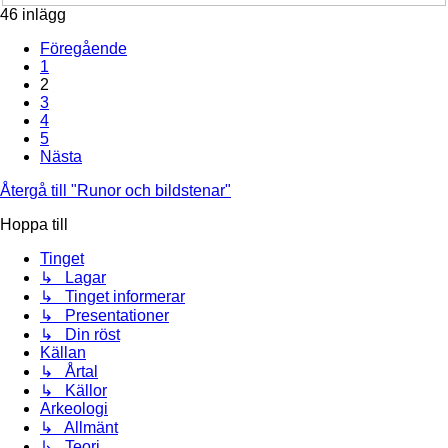
46 inlägg
Föregående
1
2
3
4
5
Nästa
Återgå till "Runor och bildstenar"
Hoppa till
Tinget
↳ Lagar
↳ Tinget informerar
↳ Presentationer
↳ Din röst
Källan
↳ Årtal
↳ Källor
Arkeologi
↳ Allmänt
↳ Teori