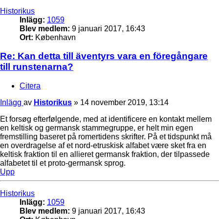
Historikus
Inlägg:
1059
Blev medlem:
9 januari 2017, 16:43
Ort:
København
Re: Kan detta till äventyrs vara en föregångare
till runstenarna?
Citera
Inlägg
av
Historikus
»
14 november 2019, 13:14
Et forsøg efterfølgende, med at identificere en kontakt mellem
en keltisk og germansk stammegruppe, er helt min egen
fremstilling baseret på romertidens skrifter. På et tidspunkt må
en overdragelse af et nord-etruskisk alfabet være sket fra en
keltisk fraktion til en allieret germansk fraktion, der tilpassede
alfabetet til et proto-germansk sprog.
Upp
Historikus
Inlägg:
1059
Blev medlem:
9 januari 2017, 16:43