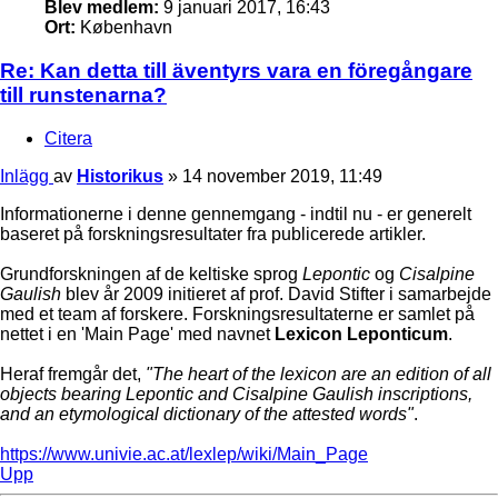
Blev medlem:
9 januari 2017, 16:43
Ort:
København
Re: Kan detta till äventyrs vara en föregångare
till runstenarna?
Citera
Inlägg
av
Historikus
»
14 november 2019, 11:49
Informationerne i denne gennemgang - indtil nu - er generelt
baseret på forskningsresultater fra publicerede artikler.
Grundforskningen af de keltiske sprog
Lepontic
og
Cisalpine
Gaulish
blev år 2009 initieret af prof. David Stifter i samarbejde
med et team af forskere. Forskningsresultaterne er samlet på
nettet i en 'Main Page' med navnet
Lexicon Leponticum
.
Heraf fremgår det,
"The heart of the lexicon are an edition of all
objects bearing Lepontic and Cisalpine Gaulish inscriptions,
and an etymological dictionary of the attested words"
.
https://www.univie.ac.at/lexlep/wiki/Main_Page
Upp