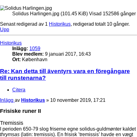
Solidus Harlingen.jpg (101.45 KiB) Visad 152586 gånger
Senast redigerad av 1
Historikus
, redigerad totalt 10 gånger.
Upp
Historikus
Inlägg:
1059
Blev medlem:
9 januari 2017, 16:43
Ort:
København
Re: Kan detta till äventyrs vara en föregångare
till runstenarna?
Citera
Inlägg
av
Historikus
»
10 november 2019, 17:21
Frisiske runer II
Tremissis
I perioden 650-79 slog friserne egne solidus-guldmønter kaldet
thrymsas
(latin: tremissis). En frisisk ’tremissis’ havde en vægt