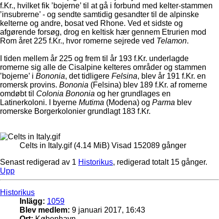
f.Kr., hvilket fik ’bojerne’ til at gå i forbund med kelter-stammen
’insubrerne’ - og sendte samtidig gesandter til de alpinske
kelterne og andre, bosat ved Rhone. Ved et sidste og
afgørende forsøg, drog en keltisk hær gennem Etrurien mod
Rom året 225 f.Kr., hvor romerne sejrede ved
Telamon
.
I tiden mellem år 225 og frem til år 193 f.Kr. underlagde
romerne sig alle de Cisalpine kelteres områder og stammen
’bojerne’ i
Bononia
, det tidligere
Felsina
, blev år 191 f.Kr. en
romersk provins.
Bononia
(Felsina) blev 189 f.Kr. af romerne
omdøbt til
Colonia Bononia
og her grundlages en
Latinerkoloni. I byerne
Mutima
(Modena) og
Parma
blev
romerske Borgerkolonier grundlagt 183 f.Kr.
Celts in Italy.gif (4.14 MiB) Visad 152089 gånger
Senast redigerad av 1
Historikus
, redigerad totalt 15 gånger.
Upp
Historikus
Inlägg:
1059
Blev medlem:
9 januari 2017, 16:43
Ort:
København