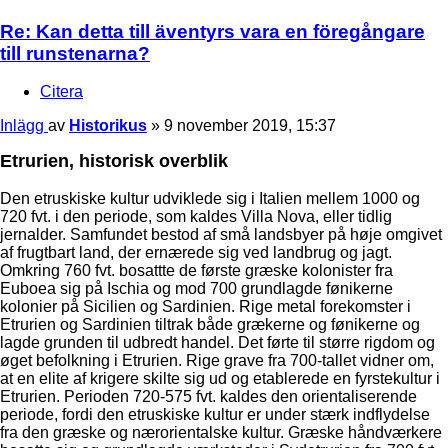
Re: Kan detta till äventyrs vara en föregångare
till runstenarna?
Citera
Inlägg
av
Historikus
»
9 november 2019, 15:37
Etrurien, historisk overblik
Den etruskiske kultur udviklede sig i Italien mellem 1000 og
720 fvt. i den periode, som kaldes Villa Nova, eller tidlig
jernalder. Samfundet bestod af små landsbyer på høje omgivet
af frugtbart land, der ernærede sig ved landbrug og jagt.
Omkring 760 fvt. bosattte de første græske kolonister fra
Euboea sig på Ischia og mod 700 grundlagde fønikerne
kolonier på Sicilien og Sardinien. Rige metal forekomster i
Etrurien og Sardinien tiltrak både grækerne og fønikerne og
lagde grunden til udbredt handel. Det førte til større rigdom og
øget befolkning i Etrurien. Rige grave fra 700-tallet vidner om,
at en elite af krigere skilte sig ud og etablerede en fyrstekultur i
Etrurien. Perioden 720-575 fvt. kaldes den orientaliserende
periode, fordi den etruskiske kultur er under stærk indflydelse
fra den græske og nærorientalske kultur. Græske håndværkere