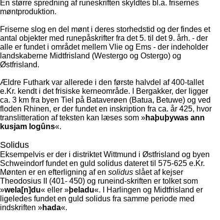
En større spredning af runeskriften skyldtes bl.a. frisernes
møntproduktion.
Friserne slog en del mønt i deres storhedstid og der findes et
antal objekter med runepåskrifter fra det 5. til det 9. årh. - der
alle er fundet i området mellem Vlie og Ems - der indeholder
landskaberne Midtfrisland (Westergo og Ostergo) og
Østfrisland.
Ældre Futhark var allerede i den første halvdel af 400-tallet
e.Kr. kendt i det frisiske kerneområde. I Bergakker, der ligger
ca. 3 km fra byen Tiel på Bataverøen (Batua, Betuwe) og ved
floden Rhinen, er der fundet en inskription fra ca. år 425, hvor
translitteration af teksten kan læses som »
haþuþywas ann
kusjam logûns
«.
Solidus
Eksempelvis er der i distriktet Wittmund i Østfrisland og byen
Schweindorf fundet en guld solidus dateret til 575-625 e.Kr.
Mønten er en efterligning af en
solidus
slået af kejser
Theodosius II (401- 450) og runeind-skriften er tolket som
»
wela[n]du
« eller »
þeladu
«. I Harlingen og Midtfrisland er
ligeledes fundet en guld solidus fra samme periode med
indskriften »
hada
«.