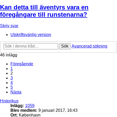
Kan detta till äventyrs vara en
föregångare till runstenarna?
Skriv svar
Utskriftsvänlig version
Sök
Avancerad sökning
46 inlägg
Föregående
1
2
3
4
5
Nästa
Historikus
Inlägg:
1059
Blev medlem:
9 januari 2017, 16:43
Ort:
København