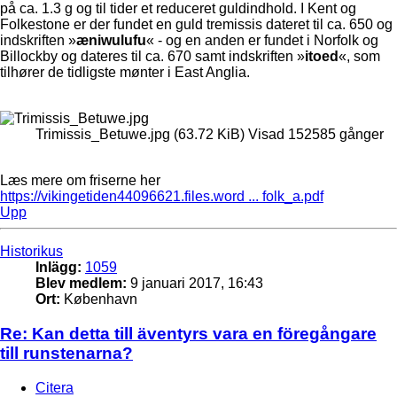
på ca. 1.3 g og til tider et reduceret guldindhold. I Kent og
Folkestone er der fundet en guld tremissis dateret til ca. 650 og
indskriften »
æniwulufu
« - og en anden er fundet i Norfolk og
Billockby og dateres til ca. 670 samt indskriften »
itoed
«, som
tilhører de tidligste mønter i East Anglia.
Trimissis_Betuwe.jpg (63.72 KiB) Visad 152585 gånger
Læs mere om friserne her
https://vikingetiden44096621.files.word ... folk_a.pdf
Upp
Historikus
Inlägg:
1059
Blev medlem:
9 januari 2017, 16:43
Ort:
København
Re: Kan detta till äventyrs vara en föregångare
till runstenarna?
Citera