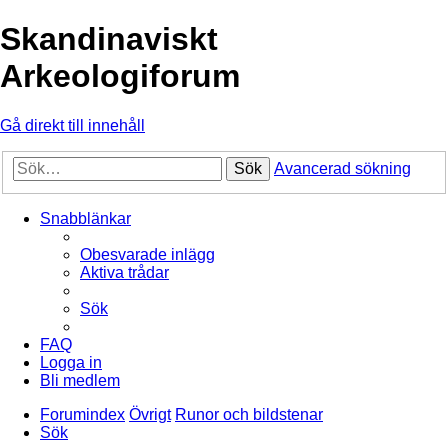
Skandinaviskt
Arkeologiforum
Gå direkt till innehåll
Sök
Avancerad sökning
Snabblänkar
Obesvarade inlägg
Aktiva trådar
Sök
FAQ
Logga in
Bli medlem
Forumindex
Övrigt
Runor och bildstenar
Sök