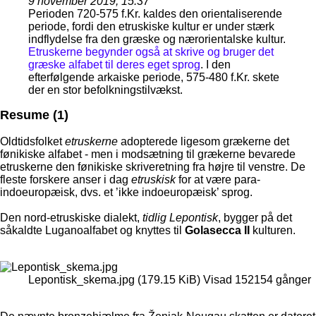
9 november 2019, 15:37
Perioden 720-575 f.Kr. kaldes den orientaliserende
periode, fordi den etruskiske kultur er under stærk
indflydelse fra den græske og nærorientalske kultur.
Etruskerne begynder også at skrive og bruger det
græske alfabet til deres eget sprog
. I den
efterfølgende arkaiske periode, 575-480 f.Kr. skete
der en stor befolkningstilvækst.
Resume (1)
Oldtidsfolket
etruskerne
adopterede ligesom grækerne det
fønikiske alfabet - men i modsætning til grækerne bevarede
etruskerne den fønikiske skriveretning fra højre til venstre. De
fleste forskere anser i dag
etruskisk
for at være para-
indoeuropæisk, dvs. et ’ikke indoeuropæisk’ sprog.
Den nord-etruskiske dialekt,
tidlig Lepontisk
, bygger på det
såkaldte Luganoalfabet og knyttes til
Golasecca II
kulturen.
Lepontisk_skema.jpg (179.15 KiB) Visad 152154 gånger