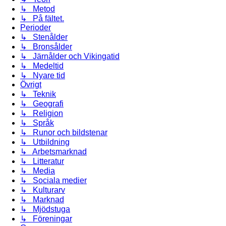
↳ Metod
↳ På fältet.
Perioder
↳ Stenålder
↳ Bronsålder
↳ Järnålder och Vikingatid
↳ Medeltid
↳ Nyare tid
Övrigt
↳ Teknik
↳ Geografi
↳ Religion
↳ Språk
↳ Runor och bildstenar
↳ Utbildning
↳ Arbetsmarknad
↳ Litteratur
↳ Media
↳ Sociala medier
↳ Kulturarv
↳ Marknad
↳ Mjödstuga
↳ Föreningar