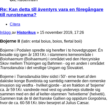
Re: Kan detta till äventyrs vara en föregångare
till runstenarna?
Citera
Inlägg
av
Historikus
»
15 november 2019, 17:26
Bojerne II
(latin: ental boius, boios, flertal boii)
Bojerne i Podalen spredte sig herefter i to hovedgrupper. Én
bosatte sig igen år 193 f.Kr. i stammens kerneområde i
Boiohaemum
(Boihaemum) i området ved den Hercyniske
Skov mellem Thüringen og Bøhmen - og en anden i området
Transdanubia
i det vestlige Ungarn og Slovakiet.
Bojerne i
Transdanubia
blev sidst i 50’- erne truet af den
dakiske konge Burebista og samtidig nærmede den romerske
invasion sig vestfra - hvilket gjorde - at en fraktion af ’bojerne’
ca. år 59 f.Kr. vandrede mod vest og undervejs sluttede sig
sammen med en del af kelter-stammen ’helvetierne’ (helvetii).
Sammen trak de til det franske Gallien og oppidum
Gorgobina
,
hvor de ca. 60-58 f.Kr. blev besejret af Julius Cæsar.