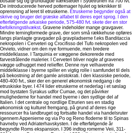
bosatte sig og grundlagde værksteder i Sydetrurien fra 700 fvt.
De introducerede herved pottemager hjulet og teknikker til
oprensning af leret til etruskerne.
Etruskerne begynder også at
skrive og bruger det græske alfabet til deres eget sprog. I den
efterfølgende arkaiske periode, 575-480 fvt. skete der en stor
befolkningstilvækst
. Gravene indeholder mange gravgaver.
Mindre terningformede grave, der som små rækkehuse opføres
langs planlagte gravgader på gravpladserne f.eks Banditaccia
nekropolen i Cerveteri og Crocifisso del Tufo nekropolen ved
Orvieto, vidner om den nye formuende, men bredere
middelklasse. I Tarquinia er væggene dekorerede med
farvestrålende malerier. I Cerveteri bliver nogle af gravenes
vægge udhugget med relieffer. Denne nye velhavende
middelklasse i byerne spiller en vigtig rolle i samfundet til dels
på bekostning af det gamle aristokrati. I den klassiske periode,
480-400 fvt., sker der en generel økonomisk nedgang i de
etruskiske byer. I 474 lider etruskerne et nederlag i et søslag
mod bystaten Syrakus udfor Cumae, og det påvirker
mulighederne for handel med byerne i den sydlige del af
Italien. I det centrale og nordlige Etrurien ses en stadig
økonomisk og kulturel fremgang, på grund af deres rige
ressourcer fra landbruget og fortsatte handel via handelsruter
igennem Appenierne og via Po og Reno floderne til to Spinas
havneby ved Adriaterhavskysten. I de efterfølgende år
begyndte Roms ekspansion. I 396 indtog romerne Veii, 311-