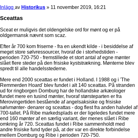
Inlägg
av
Historikus
»
11 november 2019, 16:21
Sceattas
Sceat er muligvis det oldengelske ord for mønt og er på
oldgermansk nævnt som scaz.
Efter år 700 kom friserne - fra en ukendt kilde - i besiddelse af
meget store sølvressourcer, hvoraf de i storhedstiden -
perioden 720-750 - fremstillede et stort antal af egne mønter
slået flere steder på den frisiske kyststrækning. Mønterne blev
spredt til alle handelsstederne.
Mere end 2000 sceattas er fundet i Holland. I 1988 og i 'The
Remmerden Hoard' blev fundet i alt 140 sceattas. På stranden
ud for ringborgen Domburg har de hollandske arkæologer
fundet mere en tusind mønter, hvoraf størsteparten er fra
Merovingertiden bestående af angelsaksiske og frisiske
sølvmønter- denarer og sceattas - dog flest fra anden halvdel af
700-tallet. På Ribe markedsplads er der ligeledes fundet mere
end 160 mønter af en særlig variant, der menes slået i Ribe
omkring år 720. Sceattas fundet i Ribe sammenholdt med
andre frisiske fund tyder på, at der var en direkte forbindelse
mellem Domburg og Ribe i perioden 720-750.