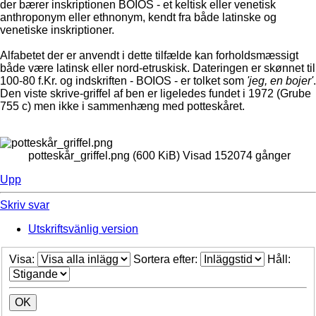
der bærer inskriptionen BOIOS - et keltisk eller venetisk
anthroponym eller ethnonym, kendt fra både latinske og
venetiske inskriptioner.
Alfabetet der er anvendt i dette tilfælde kan forholdsmæssigt
både være latinsk eller nord-etruskisk. Dateringen er skønnet til
100-80 f.Kr. og indskriften - BOIOS - er tolket som
'jeg, en bojer'
.
Den viste skrive-griffel af ben er ligeledes fundet i 1972 (Grube
755 c) men ikke i sammenhæng med potteskåret.
potteskår_griffel.png (600 KiB) Visad 152074 gånger
Upp
Skriv svar
Utskriftsvänlig version
Visa:
Sortera efter:
Håll: