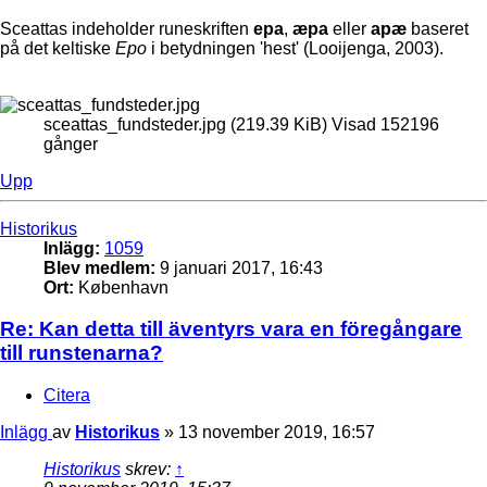
Sceattas indeholder runeskriften
epa
,
æpa
eller
apæ
baseret
på det keltiske
Epo
i betydningen 'hest' (Looijenga, 2003).
sceattas_fundsteder.jpg (219.39 KiB) Visad 152196
gånger
Upp
Historikus
Inlägg:
1059
Blev medlem:
9 januari 2017, 16:43
Ort:
København
Re: Kan detta till äventyrs vara en föregångare
till runstenarna?
Citera
Inlägg
av
Historikus
»
13 november 2019, 16:57
Historikus
skrev:
↑