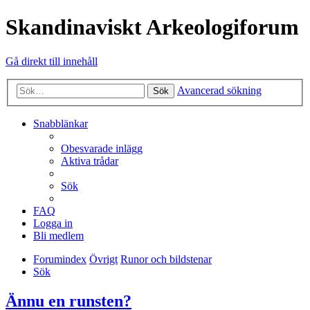
Skandinaviskt Arkeologiforum
Gå direkt till innehåll
Avancerad sökning
Sök
Snabblänkar
Obesvarade inlägg
Aktiva trådar
Sök
FAQ
Logga in
Bli medlem
Forumindex
Övrigt
Runor och bildstenar
Sök
Ännu en runsten?