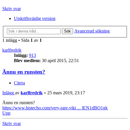
Skriv svar
Utskriftsvänlig version
Avancerad sökning
Sök
1 inlägg • Sida
1
av
1
karlfredrik
Inlägg:
913
Blev medlem:
30 april 2015, 22:51
Ännu en runsten?
Citera
Inlägg
av
karlfredrik
»
25 mars 2019, 23:17
Ännu en runsten?
https://www.histecho.com/very-rare-viki ... lEN1dBO1gk
Upp
Skriv svar