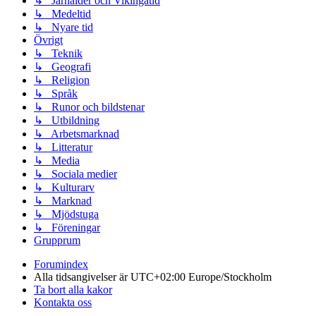
↳ Järnålder och Vikingatid
↳ Medeltid
↳ Nyare tid
Övrigt
↳ Teknik
↳ Geografi
↳ Religion
↳ Språk
↳ Runor och bildstenar
↳ Utbildning
↳ Arbetsmarknad
↳ Litteratur
↳ Media
↳ Sociala medier
↳ Kulturarv
↳ Marknad
↳ Mjödstuga
↳ Föreningar
Grupprum
Forumindex
Alla tidsangivelser är UTC+02:00 Europe/Stockholm
Ta bort alla kakor
Kontakta oss