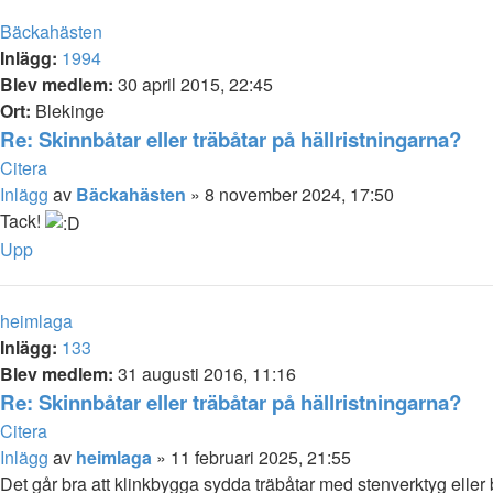
Bäckahästen
Inlägg:
1994
Blev medlem:
30 april 2015, 22:45
Ort:
Blekinge
Re: Skinnbåtar eller träbåtar på hällristningarna?
Citera
Inlägg
av
Bäckahästen
»
8 november 2024, 17:50
Tack!
Upp
heimlaga
Inlägg:
133
Blev medlem:
31 augusti 2016, 11:16
Re: Skinnbåtar eller träbåtar på hällristningarna?
Citera
Inlägg
av
heimlaga
»
11 februari 2025, 21:55
Det går bra att klinkbygga sydda träbåtar med stenverktyg elle