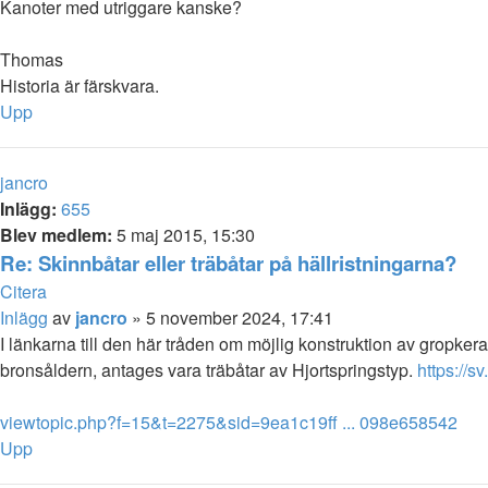
Kanoter med utriggare kanske?
Thomas
Historia är färskvara.
Upp
jancro
Inlägg:
655
Blev medlem:
5 maj 2015, 15:30
Re: Skinnbåtar eller träbåtar på hällristningarna?
Citera
Inlägg
av
jancro
»
5 november 2024, 17:41
I länkarna till den här tråden om möjlig konstruktion av gropkeram
bronsåldern, antages vara träbåtar av Hjortspringstyp.
https://
viewtopic.php?f=15&t=2275&sid=9ea1c19ff ... 098e658542
Upp