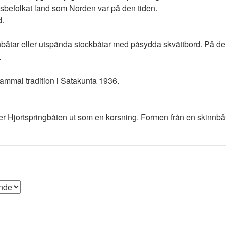
 glesbefolkat land som Norden var på den tiden.
d.
nbåtar eller utspända stockbåtar med påsydda skvättbord. På den t
.
gammal tradition i Satakunta 1936.
Hjortspringbåten ut som en korsning. Formen från en skinnbåt 