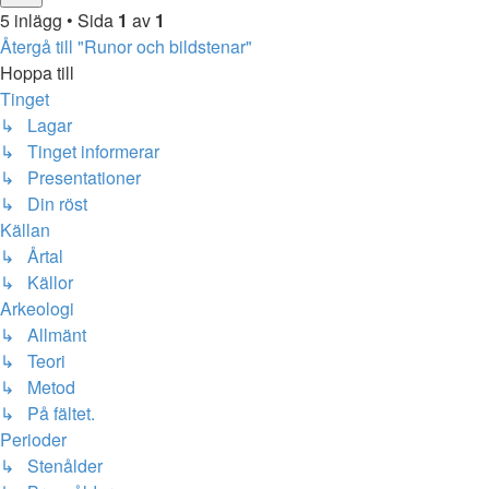
5 inlägg • Sida
1
av
1
Återgå till "Runor och bildstenar"
Hoppa till
Tinget
↳ Lagar
↳ Tinget informerar
↳ Presentationer
↳ Din röst
Källan
↳ Årtal
↳ Källor
Arkeologi
↳ Allmänt
↳ Teori
↳ Metod
↳ På fältet.
Perioder
↳ Stenålder