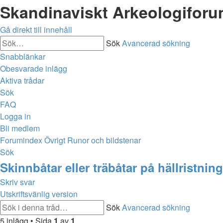
Skandinaviskt Arkeologifor
Gå direkt till innehåll
Sök
Avancerad sökning
Snabblänkar
Obesvarade inlägg
Aktiva trådar
Sök
FAQ
Logga in
Bli medlem
Forumindex
Övrigt
Runor och bildstenar
Sök
Skinnbåtar eller träbåtar på hällristnin
Skriv svar
Utskriftsvänlig version
Sök
Avancerad sökning
5 inlägg • Sida
1
av
1