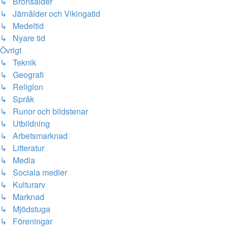
↳ Bronsålder
↳ Järnålder och Vikingatid
↳ Medeltid
↳ Nyare tid
Övrigt
↳ Teknik
↳ Geografi
↳ Religion
↳ Språk
↳ Runor och bildstenar
↳ Utbildning
↳ Arbetsmarknad
↳ Litteratur
↳ Media
↳ Sociala medier
↳ Kulturarv
↳ Marknad
↳ Mjödstuga
↳ Föreningar