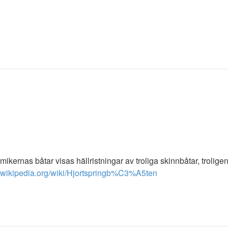
ikernas båtar visas hällristningar av troliga skinnbåtar, troligen
sv.wikipedia.org/wiki/Hjortspringb%C3%A5ten