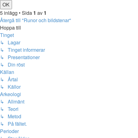
5 inlägg • Sida
1
av
1
Återgå till "Runor och bildstenar"
Hoppa till
Tinget
↳ Lagar
↳ Tinget informerar
↳ Presentationer
↳ Din röst
Källan
↳ Årtal
↳ Källor
Arkeologi
↳ Allmänt
↳ Teori
↳ Metod
↳ På fältet.
Perioder