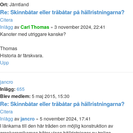
Ort:
Jämtland
Re: Skinnbåtar eller träbåtar på hällristningarna?
Citera
Inlägg
av
Carl Thomas
»
3 november 2024, 22:41
Kanoter med utriggare kanske?
Thomas
Historia är färskvara.
Upp
jancro
Inlägg:
655
Blev medlem:
5 maj 2015, 15:30
Re: Skinnbåtar eller träbåtar på hällristningarna?
Citera
Inlägg
av
jancro
»
5 november 2024, 17:41
I länkarna till den här tråden om möjlig konstruktion av
gropkeramikernas båtar visas hällristningar av troliga