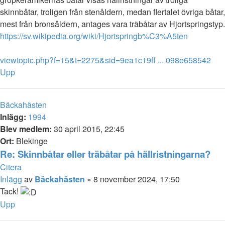
skinnbåtar, troligen från stenåldern, medan flertalet övriga båtar,
mest från bronsåldern, antages vara träbåtar av Hjortspringstyp.
https://sv.wikipedia.org/wiki/Hjortspringb%C3%A5ten
viewtopic.php?f=15&t=2275&sid=9ea1c19ff ... 098e658542
Upp
Bäckahästen
Inlägg:
1994
Blev medlem:
30 april 2015, 22:45
Ort:
Blekinge
Re: Skinnbåtar eller träbåtar på hällristningarna?
Citera
Inlägg
av
Bäckahästen
»
8 november 2024, 17:50
Tack!
Upp