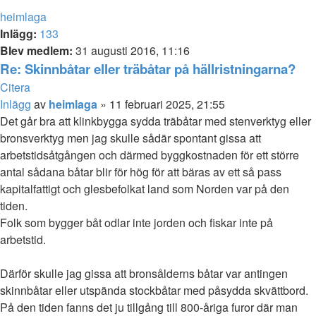
heimlaga
Inlägg:
133
Blev medlem:
31 augusti 2016, 11:16
Re: Skinnbåtar eller träbåtar på hällristningarna?
Citera
Inlägg
av
heimlaga
»
11 februari 2025, 21:55
Det går bra att klinkbygga sydda träbåtar med stenverktyg eller
bronsverktyg men jag skulle sådär spontant gissa att
arbetstidsåtgången och därmed byggkostnaden för ett större
antal sådana båtar blir för hög för att bäras av ett så pass
kapitalfattigt och glesbefolkat land som Norden var på den
tiden.
Folk som bygger båt odlar inte jorden och fiskar inte på
arbetstid.
Därför skulle jag gissa att bronsålderns båtar var antingen
skinnbåtar eller utspända stockbåtar med påsydda skvättbord.
På den tiden fanns det ju tillgång till 800-åriga furor där man