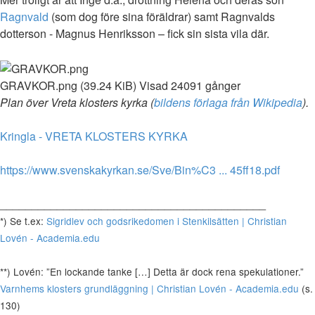
Ragnvald
(som dog före sina föräldrar) samt Ragnvalds
dotterson - Magnus Henriksson – fick sin sista vila där.
GRAVKOR.png (39.24 KiB) Visad 24091 gånger
Plan över Vreta klosters kyrka (
bildens förlaga från Wikipedia
).
Kringla - VRETA KLOSTERS KYRKA
https://www.svenskakyrkan.se/Sve/Bin%C3 ... 45ff18.pdf
__________________________________________
*) Se t.ex:
Sigridlev och godsrikedomen i Stenkilsätten | Christian
Lovén - Academia.edu
**) Lovén: ”En lockande tanke […] Detta är dock rena spekulationer.”
Varnhems klosters grundläggning | Christian Lovén - Academia.edu
(s.
130)