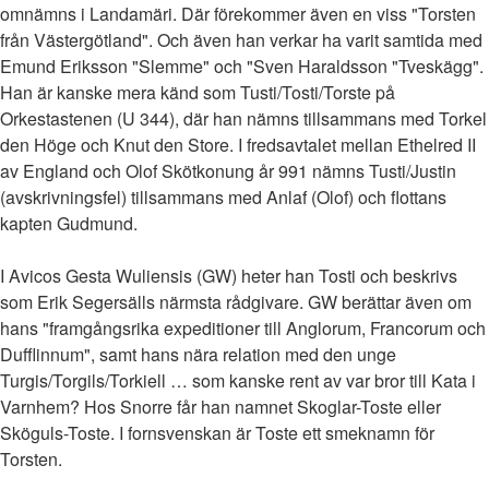
omnämns i Landamäri. Där förekommer även en viss "Torsten
från Västergötland". Och även han verkar ha varit samtida med
Emund Eriksson "Slemme" och "Sven Haraldsson "Tveskägg".
Han är kanske mera känd som Tusti/Tosti/Torste på
Orkestastenen (U 344), där han nämns tillsammans med Torkel
den Höge och Knut den Store. I fredsavtalet mellan Ethelred II
av England och Olof Skötkonung år 991 nämns Tusti/Justin
(avskrivningsfel) tillsammans med Anlaf (Olof) och flottans
kapten Gudmund.
I Avicos Gesta Wuliensis (GW) heter han Tosti och beskrivs
som Erik Segersälls närmsta rådgivare. GW berättar även om
hans "framgångsrika expeditioner till Anglorum, Francorum och
Dufflinnum", samt hans nära relation med den unge
Turgis/Torgils/Torkiell … som kanske rent av var bror till Kata i
Varnhem? Hos Snorre får han namnet Skoglar-Toste eller
Sköguls-Toste. I fornsvenskan är Toste ett smeknamn för
Torsten.