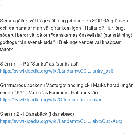
*
Sedan gällde väl frågeställning primärt den SÖDRA gränsen …
och då hamnar man väl ofrånkomligen i Halland? Hur långt
söderut beror väl på om "danskarnas önskelista" (stensättning)
godtogs från svensk sida? I Blekinge var det väl knappast
fallet?
Sten nr 1 - På "Suntru" ås (suntrv asi)
https://sv.wikipedia.org/wiki/Landam%C3 ... untrv_asi)
Grimmareds socken i Västergötland ingick i Marks härad, ingår
sedan 1971 i Varbergs kommun i Hallands län.
https://sv.wikipedia.org/wiki/Grimmareds_socken
Sten nr 2 - I Danabäck (i danabæc)
https://sv.wikipedia.org/wiki/Landam%C3 ... ab%C3%A6c)