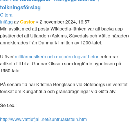
tolkningsförslag
Citera
Inlägg
av
Castor
»
2 november 2024, 16:57
Min avsikt med att posta Wikipedia-länken var att backa upp
påståendet att Utlanden (Askims, Sävedals och Vättle härader)
annekterades från Danmark i mitten av 1200-talet.
Utöver
militärmusikern och majoren Ingvar Leion
refererar
artikeln till bl.a. Gunnar Olsson som torgförde hypotesen på
1950-talet.
På senare tid har Kristina Bengtsson vid Göteborgs universitet
forskat om Kungahälla och gränsdragningar vid Göta älv.
Se t.ex.:
http://www.vattlefjall.net/suntruasistein.htm