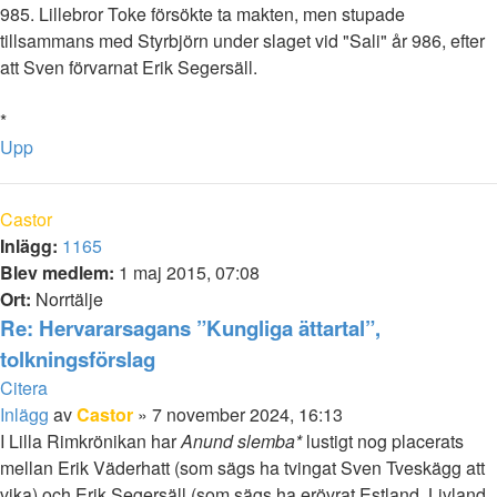
985. Lillebror Toke försökte ta makten, men stupade
tillsammans med Styrbjörn under slaget vid "Sali" år 986, efter
att Sven förvarnat Erik Segersäll.
*
Upp
Castor
Inlägg:
1165
Blev medlem:
1 maj 2015, 07:08
Ort:
Norrtälje
Re: Hervararsagans ”Kungliga ättartal”,
tolkningsförslag
Citera
Inlägg
av
Castor
»
7 november 2024, 16:13
I Lilla Rimkrönikan har
Anund slemba*
lustigt nog placerats
mellan Erik Väderhatt (som sägs ha tvingat Sven Tveskägg att
vika) och Erik Segersäll (som sägs ha erövrat Estland, Livland,