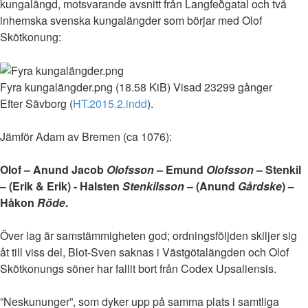
kungalängd, motsvarande avsnitt från Langfeðgatal och två
inhemska svenska kungalängder som börjar med Olof
Skötkonung:
Fyra kungalängder.png (18.58 KiB) Visad 23299 gånger
Efter Sävborg (
HT.2015.2.indd
).
Jämför Adam av Bremen (ca 1076):
Olof – Anund Jacob
Olofsson
– Emund
Olofsson
– Stenkil
– (Erik & Erik) - Halsten
Stenkilsson
– (Anund
Gårdske
) –
Håkon
Röde
.
Över lag är samstämmigheten god; ordningsföljden skiljer sig
åt till viss del, Blot-Sven saknas i Västgötalängden och Olof
Skötkonungs söner har fallit bort från Codex Upsaliensis.
”Neskununger”, som dyker upp på samma plats i samtliga