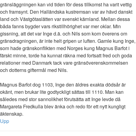
gränsläggningen kan vid tiden för dess tillkomst ha varit vettig
och framsynt. Den Halländska kustremsan var av hävd danskt
land och Västgötaslätten var svenskt kärnland. Mellan dessa
båda fanns bygder vars rikstillhörighet var mer oklar. Min
gissning, att det var Inge d.ä. och Nils som kom överens om
gränsdragningen, är inte helt gripen ur luften. Gamle kung Inge,
som hade gränskonflikten med Norges kung Magnus Barfot i
färskt minne, torde ha kunnat räkna med fortsatt fred och goda
relationer med Danmark tack vare gränsöverenskommelsen
och dotterns giftermål med Nils.
Magnus Barfot dog 1103, Inge den äldres exakta dödsår är
okänt, men brukar lite godtyckligt sättas till 1110. Man kan
således med stor sannolikhet förutsätta att Inge levde då
Margareta Fredkulla blev änka och redo för ett nytt kungligt
äktenskap.
Upp