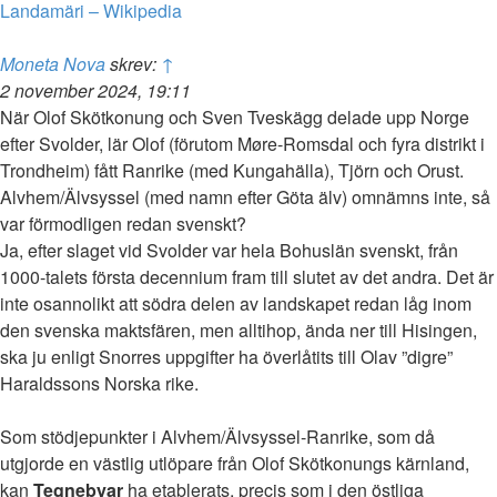
Landamäri – Wikipedia
Moneta Nova
skrev:
↑
2 november 2024, 19:11
När Olof Skötkonung och Sven Tveskägg delade upp Norge
efter Svolder, lär Olof (förutom Møre-Romsdal och fyra distrikt i
Trondheim) fått Ranrike (med Kungahälla), Tjörn och Orust.
Alvhem/Älvsyssel (med namn efter Göta älv) omnämns inte, så
var förmodligen redan svenskt?
Ja, efter slaget vid Svolder var hela Bohuslän svenskt, från
1000-talets första decennium fram till slutet av det andra. Det är
inte osannolikt att södra delen av landskapet redan låg inom
den svenska maktsfären, men alltihop, ända ner till Hisingen,
ska ju enligt Snorres uppgifter ha överlåtits till Olav ”digre”
Haraldssons Norska rike.
Som stödjepunkter i Alvhem/Älvsyssel-Ranrike, som då
utgjorde en västlig utlöpare från Olof Skötkonungs kärnland,
kan
Tegnebyar
ha etablerats, precis som i den östliga