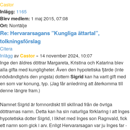
Castor
Inlägg:
1165
Blev medlem:
1 maj 2015, 07:08
Ort:
Norrtälje
Re: Hervararsagans ”Kungliga ättartal”,
tolkningsförslag
Citera
Inlägg
av
Castor
»
14 november 2024, 10:07
Inge den äldres döttrar Margareta, Kristina och Katarina blev
alla gifta med kungligheter. Även den hypotetiska fjärde (inte
nödvändigtvis den yngsta) dottern
Sigrid
kan ha varit gift med
en som var konung, typ. (Jag får anledning att återkomma till
denne längre fram.)
Namnet Sigrid är fornnordiskt till skillnad från de övriga
döttrarnas namn. Detta kan ha sin naturliga förklaring i att Inges
hypotetiska dotter Sigrid, i likhet med Inges son Ragnvald, fick
ett namn som gick i arv. Enligt Hervararsagan var ju Inges far -