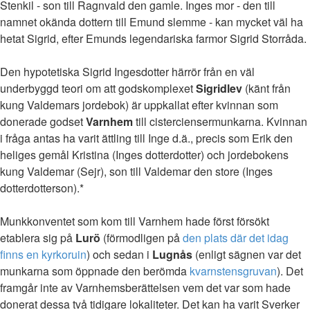
Stenkil - son till Ragnvald den gamle. Inges mor - den till
namnet okända dottern till Emund slemme - kan mycket väl ha
hetat Sigrid, efter Emunds legendariska farmor Sigrid Storråda.
Den hypotetiska Sigrid Ingesdotter härrör från en väl
underbyggd teori om att godskomplexet
Sigridlev
(känt från
kung Valdemars jordebok) är uppkallat efter kvinnan som
donerade godset
Varnhem
till cisterciensermunkarna. Kvinnan
i fråga antas ha varit ättling till Inge d.ä., precis som Erik den
heliges gemål Kristina (Inges dotterdotter) och jordebokens
kung Valdemar (Sejr), son till Valdemar den store (Inges
dotterdotterson).*
Munkkonventet som kom till Varnhem hade först försökt
etablera sig på
Lurö
(förmodligen på
den plats där det idag
finns en kyrkoruin
) och sedan i
Lugnås
(enligt sägnen var det
munkarna som öppnade den berömda
kvarnstensgruvan
). Det
framgår inte av Varnhemsberättelsen vem det var som hade
donerat dessa två tidigare lokaliteter. Det kan ha varit Sverker