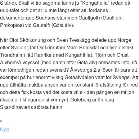
Skåne). Skall vi tro sagorna fanns ju "Kongahella" redan på
650-talet och det är ju inte långt efter att Jordanes
dokumenterade Suehans-stammen Gautigoth (Gauti enl.
Prokopios) vid Gautelfr (Göta älv).
När Olof Skötkonung och Sven Tveskägg delade upp Norge
efter Svolder, lär Olof (förutom Møre-Romsdal och fyra distrikt i
Trondheim) fått Ranrike (med Kungahälla), Tjörn och Orust.
Alvhem/Älvsyssel (med namn efter Göta älv) omnämns inte, så
var förmodligen redan svenskt? Älvsborgs 2:a lösen är bara ett
exempel på hur enormt viktig Götaälvdalen varit för Sverige. Att
upprätthålla maktbalansen var en konstant förutsättning för fred
och detta fick kosta vad det kosta ville - den gången en miljon
riksdaler i klingande silvermynt. Göteborg är än idag
Skandinaviens största hamn.
*
Upp