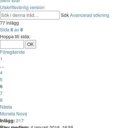
Skriv svar
Utskriftsvänlig version
Sök
Avancerad sökning
77 inlägg
Sida
6
av
8
Hoppa till sida:
Föregående
1
…
4
5
6
7
8
Nästa
Moneta Nova
Inlägg:
217
Blev medlem:
4 januari 2016, 16:55