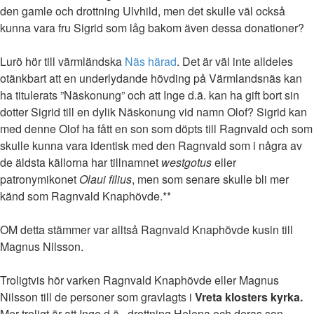
den gamle och drottning Ulvhild, men det skulle väl också
kunna vara fru Sigrid som låg bakom även dessa donationer?
Lurö hör till värmländska
Näs härad
. Det är väl inte alldeles
otänkbart att en underlydande hövding på Värmlandsnäs kan
ha titulerats ”Näskonung” och att Inge d.ä. kan ha gift bort sin
dotter Sigrid till en dylik Näskonung vid namn Olof? Sigrid kan
med denne Olof ha fått en son som döpts till Ragnvald och som
skulle kunna vara identisk med den Ragnvald som i några av
de äldsta källorna har tillnamnet
westgotus
eller
patronymikonet
Olaui filius
, men som senare skulle bli mer
känd som Ragnvald Knaphövde.**
OM detta stämmer var alltså Ragnvald Knaphövde kusin till
Magnus Nilsson.
Troligtvis hör varken Ragnvald Knaphövde eller Magnus
Nilsson till de personer som gravlagts i
Vreta klosters kyrka.
Mer troligt är att Inge d.ä., drottning Helena och deras son