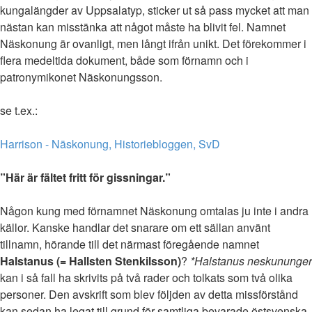
kungalängder av Uppsalatyp, sticker ut så pass mycket att man
nästan kan misstänka att något måste ha blivit fel. Namnet
Näskonung är ovanligt, men långt ifrån unikt. Det förekommer i
flera medeltida dokument, både som förnamn och i
patronymikonet Näskonungsson.
se t.ex.:
Harrison - Näskonung, Historiebloggen, SvD
”Här är fältet fritt för gissningar.”
Någon kung med förnamnet Näskonung omtalas ju inte i andra
källor. Kanske handlar det snarare om ett sällan använt
tillnamn, hörande till det närmast föregående namnet
Halstanus (= Hallsten Stenkilsson)
?
*Halstanus neskununger
kan i så fall ha skrivits på två rader och tolkats som två olika
personer. Den avskrift som blev följden av detta missförstånd
kan sedan ha legat till grund för samtliga bevarade östsvenska