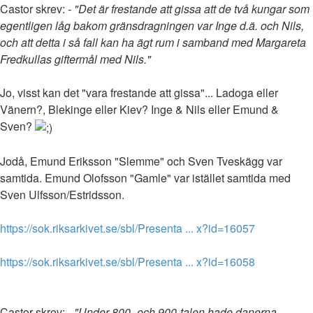
Castor skrev:
- "Det är frestande att gissa att de två kungar som
egentligen låg bakom gränsdragningen var Inge d.ä. och Nils,
och att detta i så fall kan ha ägt rum i samband med Margareta
Fredkullas giftermål med Nils."
Jo, visst kan det "vara frestande att gissa"... Ladoga eller
Vänern?, Blekinge eller Kiev? Inge & Nils eller Emund &
Sven?
Jodå, Emund Eriksson "Slemme" och Sven Tveskägg var
samtida. Emund Olofsson "Gamle" var istället samtida med
Sven Ulfsson/Estridsson.
https://sok.riksarkivet.se/sbl/Presenta ... x?id=16057
https://sok.riksarkivet.se/sbl/Presenta ... x?id=16058
Castor skrev:
- "Under 800- och 900-talen hade danerna