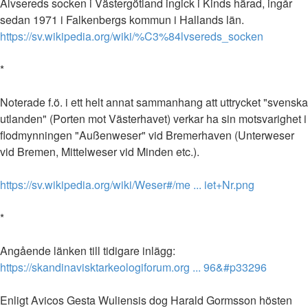
Älvsereds socken i Västergötland ingick i Kinds härad, ingår
sedan 1971 i Falkenbergs kommun i Hallands län.
https://sv.wikipedia.org/wiki/%C3%84lvsereds_socken
*
Noterade f.ö. i ett helt annat sammanhang att uttrycket "svenska
utlanden" (Porten mot Västerhavet) verkar ha sin motsvarighet i
flodmynningen "Außenweser" vid Bremerhaven (Unterweser
vid Bremen, Mittelweser vid Minden etc.).
https://sv.wikipedia.org/wiki/Weser#/me ... iet+Nr.png
*
Angående länken till tidigare inlägg:
https://skandinavisktarkeologiforum.org ... 96&#p33296
Enligt Avicos Gesta Wuliensis dog Harald Gormsson hösten