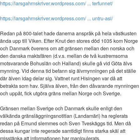
https://larsgahrnskriver.wordpress.com/ ... terfunnet/
https://larsgahrnskriver.wordpress.com/ ... untru-asi/
Redan på 800-talet hade danerna anspråk på hela västkusten
ända upp till Viken. Efter Knut den stores död 1035 kom Norge
och Danmark överens om att gränsen mellan den norska och
den danska maktsfären (d.v.s. mellan de två kustremsorna
motsvarande Bohuslän och Halland) skulle gå vid Göta älvs
mynning. Vid denna tid befann sig älvmynningen på det ställe
där älven idag delar sig. Vattnet runt Hisingen var då att
betrakta som hav. Själva älven, från den dåvarande mynningen
och uppåt, fick utgöra gräns mellan Norge och Sverige.
Gränsen mellan Sverige och Danmark skulle enligt den
välkända gränsläggningsnotitian (Landamäri) ha reglerats
redan på Emund slemmes och Sven Tveskäggs tid. Men då
dessa kungar inte regerade samtidigt finns starka skäl att
misstänka att informationen har manipulerats.