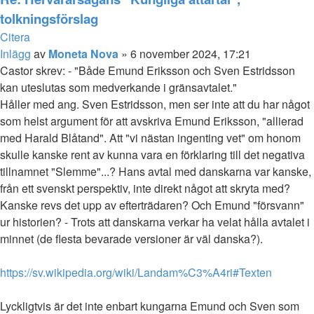
tolkningsförslag
Citera
Inlägg
av
Moneta Nova
»
6 november 2024, 17:21
Castor skrev: - "Både Emund Eriksson och Sven Estridsson
kan uteslutas som medverkande i gränsavtalet."
Håller med ang. Sven Estridsson, men ser inte att du har något
som helst argument för att avskriva Emund Eriksson, "allierad
med Harald Blåtand". Att "vi nästan ingenting vet" om honom
skulle kanske rent av kunna vara en förklaring till det negativa
tillnamnet "Slemme"...? Hans avtal med danskarna var kanske,
från ett svenskt perspektiv, inte direkt något att skryta med?
Kanske revs det upp av efterträdaren? Och Emund "försvann"
ur historien? - Trots att danskarna verkar ha velat hålla avtalet i
minnet (de flesta bevarade versioner är väl danska?).
https://sv.wikipedia.org/wiki/Landam%C3%A4ri#Texten
Lyckligtvis är det inte enbart kungarna Emund och Sven som