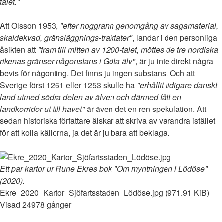
talet."
Att Olsson 1953,
"efter noggrann genomgång av sagamaterial,
skaldekvad, gränsläggnings-traktater"
, landar i den personliga
åsikten att
"fram till mitten av 1200-talet, möttes de tre nordiska
rikenas gränser någonstans i Göta älv"
, är ju inte direkt några
bevis för någonting. Det finns ju ingen substans. Och att
Sverige först 1261 eller 1253 skulle ha
"erhållit tidigare danskt
land utmed södra delen av älven och därmed fått en
landkorridor ut till havet"
är även det en ren spekulation. Att
sedan historiska författare älskar att skriva av varandra istället
för att kolla källorna, ja det är ju bara att beklaga.
Ett par kartor ur Rune Ekres bok "Om myntningen i Lödöse"
(2020).
Ekre_2020_Kartor_Sjöfartsstaden_Lödöse.jpg (971.91 KiB)
Visad 24978 gånger