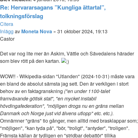
Re: Hervararsagans ”Kungliga ättartal”,
tolkningsförslag
Citera
Inlägg
av
Moneta Nova
»
31 oktober 2024, 19:13
Castor
Det var nog lite mer än Askim, Vättle och Sävedalens härader
som blev rött på den kartan.
WOW!! - Wikipedia-sidan "Utlanden" (2024-10-31) måste vara
en bland de absolut sämsta jag sett. Den är verkligen i stort
behov av en faktagranskning
("en under 1100-talet
framväxande götisk stat", "en mycket instabil
hövdingafederation", "möjligen drogs nu en gräns mellan
Danmark och Norge just vid älvens utlopp" etc. etc.).
Omnämner "gräns" tio gånger, men alltid med brasklappar som;
"möjligen", "kan tyda på", "bör, "troligt", "antyder", "troligen".
Främsta källan är tydligen en "stridbar debattör" tillika