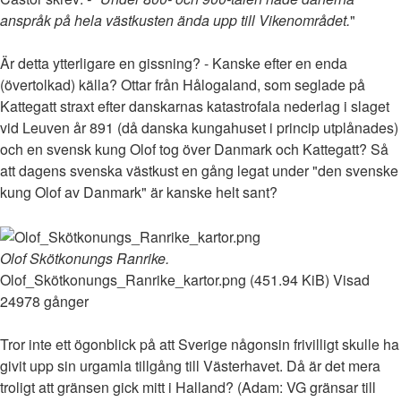
anspråk på hela västkusten ända upp till Vikenområdet.
"
Är detta ytterligare en gissning? - Kanske efter en enda
(övertolkad) källa? Ottar från Hålogaland, som seglade på
Kattegatt straxt efter danskarnas katastrofala nederlag i slaget
vid Leuven år 891 (då danska kungahuset i princip utplånades)
och en svensk kung Olof tog över Danmark och Kattegatt? Så
att dagens svenska västkust en gång legat under "den svenske
kung Olof av Danmark" är kanske helt sant?
Olof Skötkonungs Ranrike.
Olof_Skötkonungs_Ranrike_kartor.png (451.94 KiB) Visad
24978 gånger
Tror inte ett ögonblick på att Sverige någonsin frivilligt skulle ha
givit upp sin urgamla tillgång till Västerhavet. Då är det mera
troligt att gränsen gick mitt i Halland? (Adam: VG gränsar till