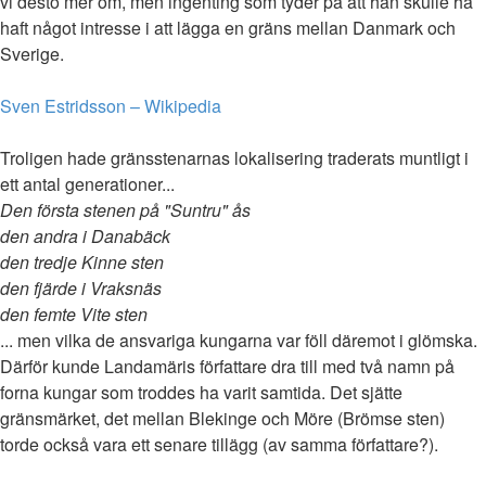
vi desto mer om, men ingenting som tyder på att han skulle ha
haft något intresse i att lägga en gräns mellan Danmark och
Sverige.
Sven Estridsson – Wikipedia
Troligen hade gränsstenarnas lokalisering traderats muntligt i
ett antal generationer...
Den första stenen på "Suntru" ås
den andra i Danabäck
den tredje Kinne sten
den fjärde i Vraksnäs
den femte Vite sten
... men vilka de ansvariga kungarna var föll däremot i glömska.
Därför kunde Landamäris författare dra till med två namn på
forna kungar som troddes ha varit samtida. Det sjätte
gränsmärket, det mellan Blekinge och Möre (Brömse sten)
torde också vara ett senare tillägg (av samma författare?).