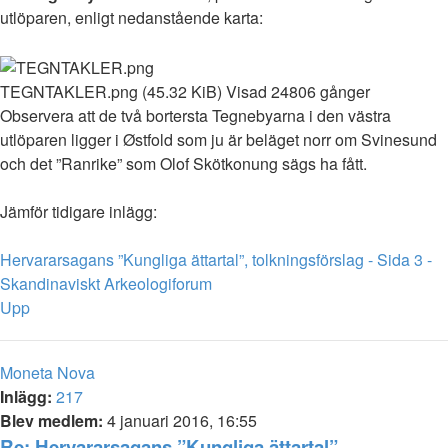
utlöparen, enligt nedanstående karta:
TEGNTAKLER.png (45.32 KiB) Visad 24806 gånger
Observera att de två bortersta Tegnebyarna i den västra
utlöparen ligger i Østfold som ju är beläget norr om Svinesund
och det ”Ranrike” som Olof Skötkonung sägs ha fått.
Jämför tidigare inlägg:
Hervararsagans ”Kungliga ättartal”, tolkningsförslag - Sida 3 -
Skandinaviskt Arkeologiforum
Upp
Moneta Nova
Inlägg:
217
Blev medlem:
4 januari 2016, 16:55
Re: Hervararsagans ”Kungliga ättartal”,