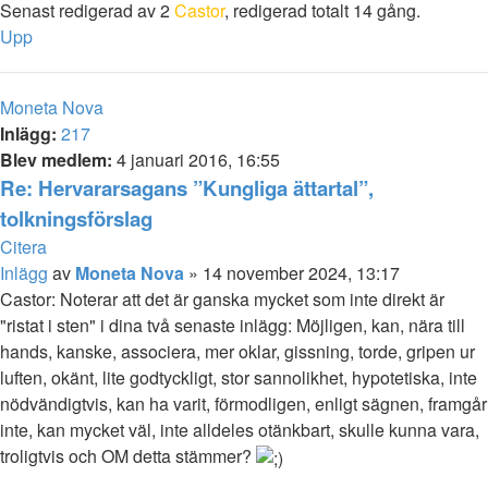
Senast redigerad av 2
Castor
, redigerad totalt 14 gång.
Upp
Moneta Nova
Inlägg:
217
Blev medlem:
4 januari 2016, 16:55
Re: Hervararsagans ”Kungliga ättartal”,
tolkningsförslag
Citera
Inlägg
av
Moneta Nova
»
14 november 2024, 13:17
Castor: Noterar att det är ganska mycket som inte direkt är
"ristat i sten" i dina två senaste inlägg: Möjligen, kan, nära till
hands, kanske, associera, mer oklar, gissning, torde, gripen ur
luften, okänt, lite godtyckligt, stor sannolikhet, hypotetiska, inte
nödvändigtvis, kan ha varit, förmodligen, enligt sägnen, framgår
inte, kan mycket väl, inte alldeles otänkbart, skulle kunna vara,
troligtvis och OM detta stämmer?