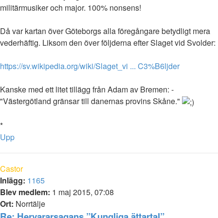
militärmusiker och major. 100% nonsens!
Då var kartan över Göteborgs alla föregångare betydligt mera
vederhäftig. Liksom den över följderna efter Slaget vid Svolder:
https://sv.wikipedia.org/wiki/Slaget_vi ... C3%B6ljder
Kanske med ett litet tillägg från Adam av Bremen: -
"Västergötland gränsar till danernas provins Skåne."
*
Upp
Castor
Inlägg:
1165
Blev medlem:
1 maj 2015, 07:08
Ort:
Norrtälje
Re: Hervararsagans ”Kungliga ättartal”,