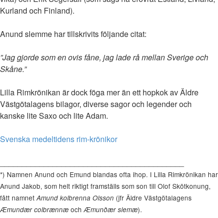
Kurland och Finland).
Anund slemme har tillskrivits följande citat:
”Jag gjorde som en ovis fåne, jag lade rå mellan Sverige och
Skåne.”
Lilla Rimkrönikan är dock föga mer än ett hopkok av Äldre
Västgötalagens bilagor, diverse sagor och legender och
kanske lite Saxo och lite Adam.
Svenska medeltidens rim-krönikor
__________________________________________
*) Namnen Anund och Emund blandas ofta ihop. I Lilla Rimkrönikan har
Anund Jakob, som helt riktigt framställs som son till Olof Skötkonung,
fått namnet
(jfr Äldre Västgötalagens
Amund kolbrenna Olsson
och
).
Æmundær colbrænnæ
Æmunðær slemæ