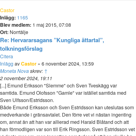
Castor
Inlägg:
1165
Blev medlem:
1 maj 2015, 07:08
Ort:
Norrtälje
Re: Hervararsagans ”Kungliga ättartal”,
tolkningsförslag
Citera
Inlägg
av
Castor
»
6 november 2024, 13:59
Moneta Nova
skrev:
↑
2 november 2024, 19:11
[...] Emund Eriksson "Slemme" och Sven Tveskägg var
samtida. Emund Olofsson "Gamle" var istället samtida med
Sven Ulfsson/Estridsson.
Både Emund Eriksson och Sven Estridsson kan uteslutas som
medverkande i gränsavtalet. Den förre vet vi nästan ingenting
om, annat än att han var allierad med Harald Blåtand och att
han förmodligen var son till Erik Ringsson. Sven Estridsson vet