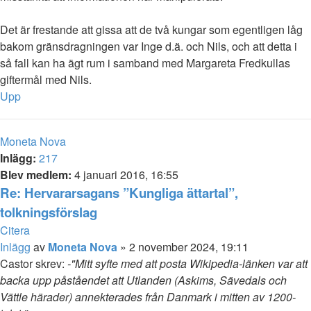
Det är frestande att gissa att de två kungar som egentligen låg
bakom gränsdragningen var Inge d.ä. och Nils, och att detta i
så fall kan ha ägt rum i samband med Margareta Fredkullas
giftermål med Nils.
Upp
Moneta Nova
Inlägg:
217
Blev medlem:
4 januari 2016, 16:55
Re: Hervararsagans ”Kungliga ättartal”,
tolkningsförslag
Citera
Inlägg
av
Moneta Nova
»
2 november 2024, 19:11
Castor skrev:
-"Mitt syfte med att posta Wikipedia-länken var att
backa upp påståendet att Utlanden (Askims, Sävedals och
Vättle härader) annekterades från Danmark i mitten av 1200-