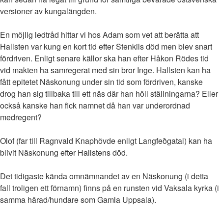
versioner av kungalängden.
En möjlig ledtråd hittar vi hos Adam som vet att berätta att
Hallsten var kung en kort tid efter Stenkils död men blev snart
fördriven. Enligt senare källor ska han efter Håkon Rödes tid
vid makten ha samregerat med sin bror Inge. Hallsten kan ha
fått epitetet Näskonung under sin tid som fördriven, kanske
drog han sig tillbaka till ett näs där han höll ställningarna? Eller
också kanske han fick namnet då han var underordnad
medregent?
Olof (far till Ragnvald Knaphövde enligt Langfeðgatal) kan ha
blivit Näskonung efter Hallstens död.
Det tidigaste kända omnämnandet av en Näskonung (i detta
fall troligen ett förnamn) finns på en runsten vid Vaksala kyrka (i
samma härad/hundare som Gamla Uppsala).