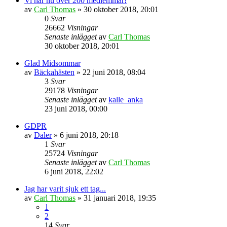
Vi har nu över 200 medlemmar!
av
Carl Thomas
» 30 oktober 2018, 20:01
0
Svar
26662
Visningar
Senaste inlägget
av
Carl Thomas
30 oktober 2018, 20:01
Glad Midsommar
av
Bäckahästen
» 22 juni 2018, 08:04
3
Svar
29178
Visningar
Senaste inlägget
av
kalle_anka
23 juni 2018, 00:00
GDPR
av
Daler
» 6 juni 2018, 20:18
1
Svar
25724
Visningar
Senaste inlägget
av
Carl Thomas
6 juni 2018, 22:02
Jag har varit sjuk ett tag...
av
Carl Thomas
» 31 januari 2018, 19:35
1
2
14
Svar