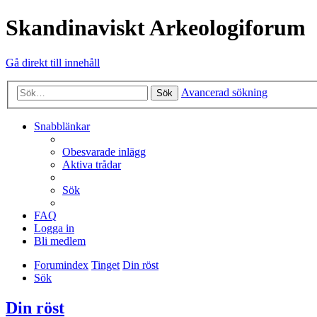
Skandinaviskt Arkeologiforum
Gå direkt till innehåll
Avancerad sökning
Sök
Snabblänkar
Obesvarade inlägg
Aktiva trådar
Sök
FAQ
Logga in
Bli medlem
Forumindex
Tinget
Din röst
Sök
Din röst