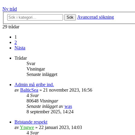
Ny tråd
Avancerad sökning
Sök
29 trådar
1
2
Nästa
Trådar
Svar
Visningar
Senaste inlägget
Admin må gribe ind.
av
BalticSea
» 21 november 2023, 16:56
4
Svar
80648
Visningar
Senaste inlägget
av
was
8 september 2025, 14:24
Bristande respekt
av
Yngwe
» 22 januari 2023, 14:03
4
Svar