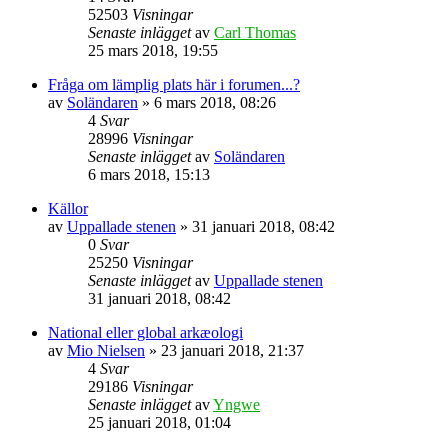
52503
Visningar
Senaste inlägget
av
Carl Thomas
25 mars 2018, 19:55
Fråga om lämplig plats här i forumen...?
av
Soländaren
» 6 mars 2018, 08:26
4
Svar
28996
Visningar
Senaste inlägget
av
Soländaren
6 mars 2018, 15:13
Källor
av
Uppallade stenen
» 31 januari 2018, 08:42
0
Svar
25250
Visningar
Senaste inlägget
av
Uppallade stenen
31 januari 2018, 08:42
National eller global arkæologi
av
Mio Nielsen
» 23 januari 2018, 21:37
4
Svar
29186
Visningar
Senaste inlägget
av
Yngwe
25 januari 2018, 01:04