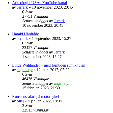
Arkeologi i USA - YouTube-kanal
av
Jerrark
» 10 november 2023, 20:45
0
Svar
27751
Visningar
Senaste inlägget
av
Jerrark
10 november 2023, 20:45
Harald Hårdråde
av
Jerrark
» 1 september 2023, 15:27
0
Svar
23457
Visningar
Senaste inlägget
av
Jerrark
1 september 2023, 15:27
Linda Wåhlander – med forntiden runt knuten
av
anganatyr
» 12 mars 2017, 07:22
6
Svar
46436
Visningar
Senaste inlägget
av
anganatyr
15 februari 2023, 21:30
Runstenssafari på motorcykel
av
ollej
» 4 januari 2022, 18:04
3
Svar
32511
Visningar