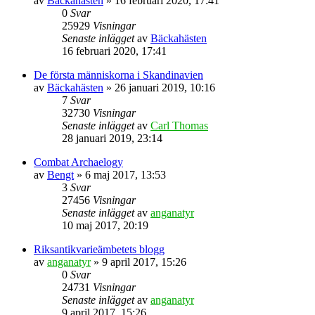
av
Bäckahästen
» 16 februari 2020, 17:41
0
Svar
25929
Visningar
Senaste inlägget
av
Bäckahästen
16 februari 2020, 17:41
De första människorna i Skandinavien
av
Bäckahästen
» 26 januari 2019, 10:16
7
Svar
32730
Visningar
Senaste inlägget
av
Carl Thomas
28 januari 2019, 23:14
Combat Archaelogy
av
Bengt
» 6 maj 2017, 13:53
3
Svar
27456
Visningar
Senaste inlägget
av
anganatyr
10 maj 2017, 20:19
Riksantikvarieämbetets blogg
av
anganatyr
» 9 april 2017, 15:26
0
Svar
24731
Visningar
Senaste inlägget
av
anganatyr
9 april 2017, 15:26