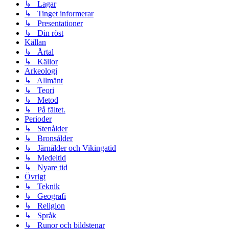
↳ Lagar
↳ Tinget informerar
↳ Presentationer
↳ Din röst
Källan
↳ Årtal
↳ Källor
Arkeologi
↳ Allmänt
↳ Teori
↳ Metod
↳ På fältet.
Perioder
↳ Stenålder
↳ Bronsålder
↳ Järnålder och Vikingatid
↳ Medeltid
↳ Nyare tid
Övrigt
↳ Teknik
↳ Geografi
↳ Religion
↳ Språk
↳ Runor och bildstenar