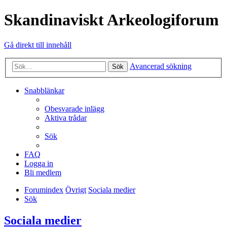
Skandinaviskt Arkeologiforum
Gå direkt till innehåll
Avancerad sökning
Sök
Snabblänkar
Obesvarade inlägg
Aktiva trådar
Sök
FAQ
Logga in
Bli medlem
Forumindex
Övrigt
Sociala medier
Sök
Sociala medier