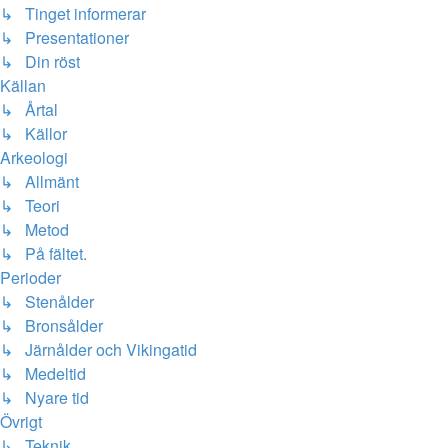
↳ Tinget informerar
↳ Presentationer
↳ Din röst
Källan
↳ Årtal
↳ Källor
Arkeologi
↳ Allmänt
↳ Teori
↳ Metod
↳ På fältet.
Perioder
↳ Stenålder
↳ Bronsålder
↳ Järnålder och Vikingatid
↳ Medeltid
↳ Nyare tid
Övrigt
↳ Teknik