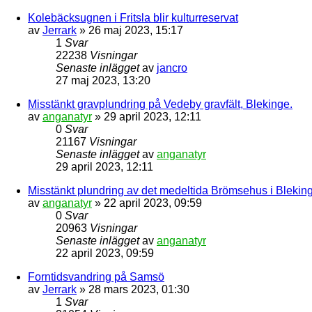
Kolebäcksugnen i Fritsla blir kulturreservat
av
Jerrark
» 26 maj 2023, 15:17
1
Svar
22238
Visningar
Senaste inlägget
av
jancro
27 maj 2023, 13:20
Misstänkt gravplundring på Vedeby gravfält, Blekinge.
av
anganatyr
» 29 april 2023, 12:11
0
Svar
21167
Visningar
Senaste inlägget
av
anganatyr
29 april 2023, 12:11
Misstänkt plundring av det medeltida Brömsehus i Blekin
av
anganatyr
» 22 april 2023, 09:59
0
Svar
20963
Visningar
Senaste inlägget
av
anganatyr
22 april 2023, 09:59
Forntidsvandring på Samsö
av
Jerrark
» 28 mars 2023, 01:30
1
Svar