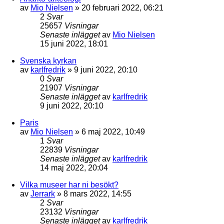
av
Mio Nielsen
» 20 februari 2022, 06:21
2
Svar
25657
Visningar
Senaste inlägget
av
Mio Nielsen
15 juni 2022, 18:01
Svenska kyrkan
av
karlfredrik
» 9 juni 2022, 20:10
0
Svar
21907
Visningar
Senaste inlägget
av
karlfredrik
9 juni 2022, 20:10
Paris
av
Mio Nielsen
» 6 maj 2022, 10:49
1
Svar
22839
Visningar
Senaste inlägget
av
karlfredrik
14 maj 2022, 20:04
Vilka museer har ni besökt?
av
Jerrark
» 8 mars 2022, 14:55
2
Svar
23132
Visningar
Senaste inlägget
av
karlfredrik