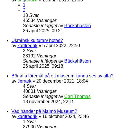
1
2
18
Svar
46534
Visningar
Senaste inlägget
av
Bäckahästen
26 april 2025, 09:21
Ukrainsk kulturarv hotas?
av
karlfredrik
» 5 april 2022, 22:50
2
Svar
23192
Visningar
Senaste inlägget
av
Bäckahästen
26 april 2025, 09:18
Bör alla föremål på ett museum kunna ses av alla?
av
Jerrark
» 20 december 2021, 18:04
4
Svar
40801
Visningar
Senaste inlägget
av
Carl Thomas
18 november 2024, 22:15
Vad händer på Malmö Museum?
av
karlfredrik
» 16 oktober 2024, 23:46
1
Svar
27906
Visningar