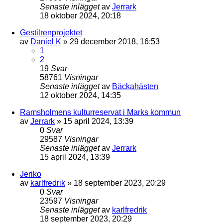
Senaste inlägget
av
Jerrark
18 oktober 2024, 20:18
Gestilrenprojektet
av
Daniel K
» 29 december 2018, 16:53
1
2
19
Svar
58761
Visningar
Senaste inlägget
av
Bäckahästen
12 oktober 2024, 14:35
Ramsholmens kulturreservat i Marks kommun
av
Jerrark
» 15 april 2024, 13:39
0
Svar
29587
Visningar
Senaste inlägget
av
Jerrark
15 april 2024, 13:39
Jeriko
av
karlfredrik
» 18 september 2023, 20:29
0
Svar
23597
Visningar
Senaste inlägget
av
karlfredrik
18 september 2023, 20:29