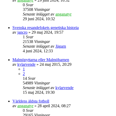
av
anganatyr
» 29 juni 2024, 10:32
0
Svar
37508
Visningar
Senaste inlägget
av
anganatyr
29 juni 2024, 10:32
Svenska resandefokets genetiska historia
av
jancro
» 29 maj 2024, 19:57
1
Svar
21538
Visningar
Senaste inlägget
av
Jägarn
4 juni 2024, 12:33
Malmöpyttarna eller Malmöbarnen
av
kylarvende
» 24 maj 2015, 20:29
1
2
14
Svar
54989
Visningar
Senaste inlägget
av
kylarvende
15 maj 2024, 19:30
Världens äldsta fotboll
av
anganatyr
» 28 april 2024, 08:27
0
Svar
29165
Visningar