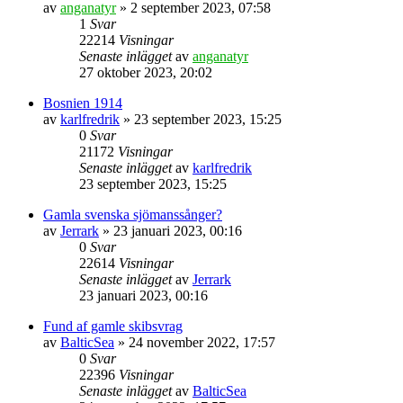
av
anganatyr
» 2 september 2023, 07:58
1
Svar
22214
Visningar
Senaste inlägget
av
anganatyr
27 oktober 2023, 20:02
Bosnien 1914
av
karlfredrik
» 23 september 2023, 15:25
0
Svar
21172
Visningar
Senaste inlägget
av
karlfredrik
23 september 2023, 15:25
Gamla svenska sjömanssånger?
av
Jerrark
» 23 januari 2023, 00:16
0
Svar
22614
Visningar
Senaste inlägget
av
Jerrark
23 januari 2023, 00:16
Fund af gamle skibsvrag
av
BalticSea
» 24 november 2022, 17:57
0
Svar
22396
Visningar
Senaste inlägget
av
BalticSea