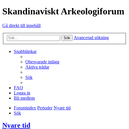
Skandinaviskt Arkeologiforum
Gå direkt till innehåll
Avancerad sökning
Sök
Snabblänkar
Obesvarade inlägg
Aktiva trådar
Sök
FAQ
Logga in
Bli medlem
Forumindex
Perioder
Nyare tid
Sök
Nyare tid