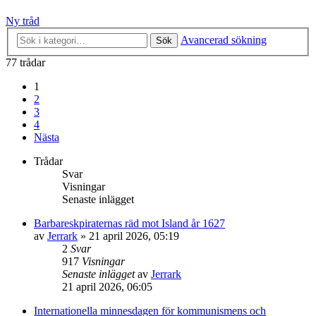
Ny tråd
Avancerad sökning
Sök
77 trådar
1
2
3
4
Nästa
Trådar
Svar
Visningar
Senaste inlägget
Barbareskpiraternas räd mot Island år 1627
av
Jerrark
» 21 april 2026, 05:19
2
Svar
917
Visningar
Senaste inlägget
av
Jerrark
21 april 2026, 06:05
Internationella minnesdagen för kommunismens och