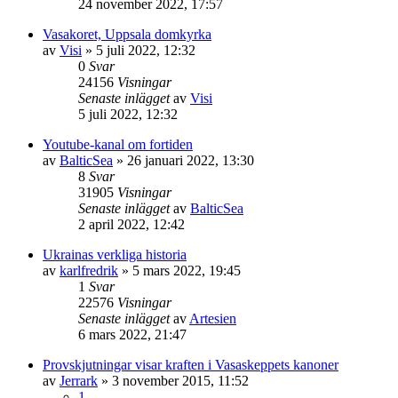
24 november 2022, 17:57
Vasakoret, Uppsala domkyrka
av
Visi
» 5 juli 2022, 12:32
0
Svar
24156
Visningar
Senaste inlägget
av
Visi
5 juli 2022, 12:32
Youtube-kanal om fortiden
av
BalticSea
» 26 januari 2022, 13:30
8
Svar
31905
Visningar
Senaste inlägget
av
BalticSea
2 april 2022, 12:42
Ukrainas verkliga historia
av
karlfredrik
» 5 mars 2022, 19:45
1
Svar
22576
Visningar
Senaste inlägget
av
Artesien
6 mars 2022, 21:47
Provskjutningar visar kraften i Vasaskeppets kanoner
av
Jerrark
» 3 november 2015, 11:52
1