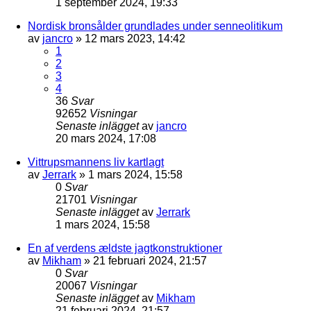
1 september 2024, 19:33
Nordisk bronsålder grundlades under senneolitikum
av
jancro
» 12 mars 2023, 14:42
1
2
3
4
36
Svar
92652
Visningar
Senaste inlägget
av
jancro
20 mars 2024, 17:08
Vittrupsmannens liv kartlagt
av
Jerrark
» 1 mars 2024, 15:58
0
Svar
21701
Visningar
Senaste inlägget
av
Jerrark
1 mars 2024, 15:58
En af verdens ældste jagtkonstruktioner
av
Mikham
» 21 februari 2024, 21:57
0
Svar
20067
Visningar
Senaste inlägget
av
Mikham
21 februari 2024, 21:57