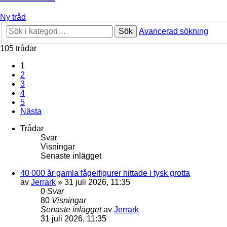
Ny tråd
Sök
Avancerad sökning
105 trådar
1
2
3
4
5
Nästa
Trådar
Svar
Visningar
Senaste inlägget
40 000 år gamla fågelfigurer hittade i tysk grotta
av
Jerrark
» 31 juli 2026, 11:35
0
Svar
80
Visningar
Senaste inlägget
av
Jerrark
31 juli 2026, 11:35