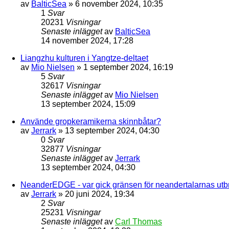
av
BalticSea
» 6 november 2024, 10:35
1
Svar
20231
Visningar
Senaste inlägget
av
BalticSea
14 november 2024, 17:28
Liangzhu kulturen i Yangtze-deltaet
av
Mio Nielsen
» 1 september 2024, 16:19
5
Svar
32617
Visningar
Senaste inlägget
av
Mio Nielsen
13 september 2024, 15:09
Använde gropkeramikerna skinnbåtar?
av
Jerrark
» 13 september 2024, 04:30
0
Svar
32877
Visningar
Senaste inlägget
av
Jerrark
13 september 2024, 04:30
NeanderEDGE - var gick gränsen för neandertalarnas utbr
av
Jerrark
» 20 juni 2024, 19:34
2
Svar
25231
Visningar
Senaste inlägget
av
Carl Thomas