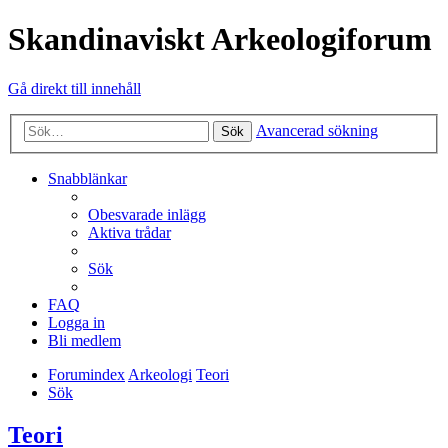
Skandinaviskt Arkeologiforum
Gå direkt till innehåll
Avancerad sökning
Sök
Snabblänkar
Obesvarade inlägg
Aktiva trådar
Sök
FAQ
Logga in
Bli medlem
Forumindex
Arkeologi
Teori
Sök
Teori