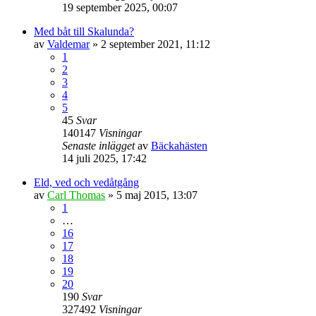
19 september 2025, 00:07
Med båt till Skalunda?
av
Valdemar
» 2 september 2021, 11:12
1
2
3
4
5
45
Svar
140147
Visningar
Senaste inlägget
av
Bäckahästen
14 juli 2025, 17:42
Eld, ved och vedåtgång
av
Carl Thomas
» 5 maj 2015, 13:07
1
…
16
17
18
19
20
190
Svar
327492
Visningar