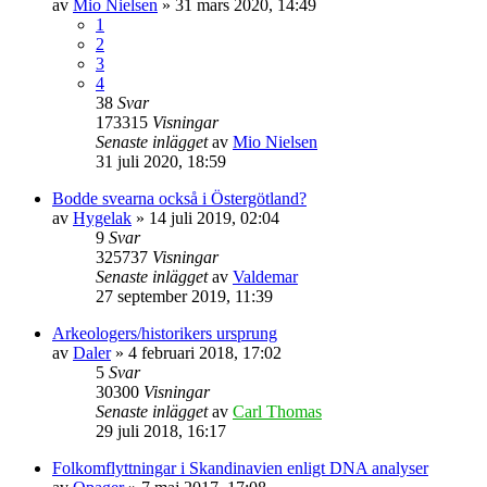
av
Mio Nielsen
» 31 mars 2020, 14:49
1
2
3
4
38
Svar
173315
Visningar
Senaste inlägget
av
Mio Nielsen
31 juli 2020, 18:59
Bodde svearna också i Östergötland?
av
Hygelak
» 14 juli 2019, 02:04
9
Svar
325737
Visningar
Senaste inlägget
av
Valdemar
27 september 2019, 11:39
Arkeologers/historikers ursprung
av
Daler
» 4 februari 2018, 17:02
5
Svar
30300
Visningar
Senaste inlägget
av
Carl Thomas
29 juli 2018, 16:17
Folkomflyttningar i Skandinavien enligt DNA analyser