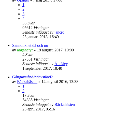
av
Opager
» 7 maj 2017, 17:08
1
2
3
4
35
Svar
95612
Visningar
Senaste inlägget
av
jancro
23 januari 2018, 16:49
Sannolikhet då och nu
av
anganatyr
» 19 augusti 2017, 19:00
4
Svar
27551
Visningar
Senaste inlägget
av
Ättelägg
1 september 2017, 18:40
Gångavstånd/ridavstånd?
av
Bäckahästen
» 14 augusti 2016, 13:38
1
2
17
Svar
54385
Visningar
Senaste inlägget
av
Bäckahästen
25 april 2017, 05:16