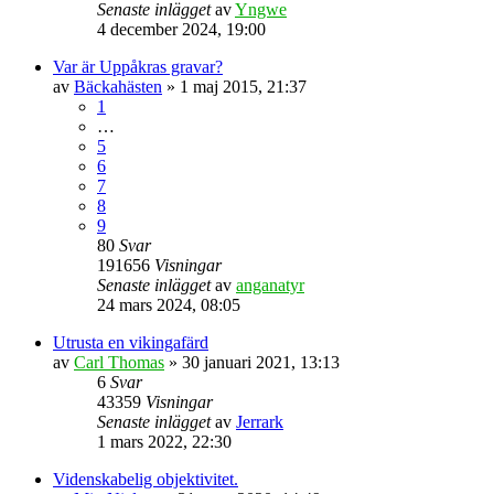
Senaste inlägget
av
Yngwe
4 december 2024, 19:00
Var är Uppåkras gravar?
av
Bäckahästen
» 1 maj 2015, 21:37
1
…
5
6
7
8
9
80
Svar
191656
Visningar
Senaste inlägget
av
anganatyr
24 mars 2024, 08:05
Utrusta en vikingafärd
av
Carl Thomas
» 30 januari 2021, 13:13
6
Svar
43359
Visningar
Senaste inlägget
av
Jerrark
1 mars 2022, 22:30
Videnskabelig objektivitet.