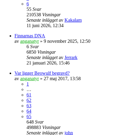
6
55
Svar
210538
Visningar
Senaste inlägget
av
Kakalam
11 juni 2026, 12:34
Finnarnas DNA
av
anganatyr
» 9 november 2025, 12:50
6
Svar
6850
Visningar
Senaste inlägget
av
Jerrark
21 januari 2026, 15:46
Var ligger Beowulf begravd?
av
anganatyr
» 27 maj 2017, 13:58
1
…
61
62
63
64
65
648
Svar
498883
Visningar
Senaste inlägget
av
john