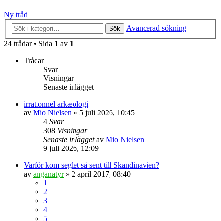
Ny tråd
Avancerad sökning
Sök
24 trådar • Sida
1
av
1
Trådar
Svar
Visningar
Senaste inlägget
irrationnel arkæologi
av
Mio Nielsen
» 5 juli 2026, 10:45
4
Svar
308
Visningar
Senaste inlägget
av
Mio Nielsen
9 juli 2026, 12:09
Varför kom seglet så sent till Skandinavien?
av
anganatyr
» 2 april 2017, 08:40
1
2
3
4
5