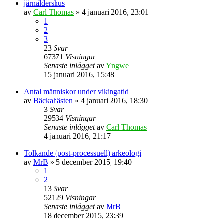
järnåldershus
av
Carl Thomas
» 4 januari 2016, 23:01
1
2
3
23
Svar
67371
Visningar
Senaste inlägget
av
Yngwe
15 januari 2016, 15:48
Antal människor under vikingatid
av
Bäckahästen
» 4 januari 2016, 18:30
3
Svar
29534
Visningar
Senaste inlägget
av
Carl Thomas
4 januari 2016, 21:17
Tolkande (post-processuell) arkeologi
av
MrB
» 5 december 2015, 19:40
1
2
13
Svar
52129
Visningar
Senaste inlägget
av
MrB
18 december 2015, 23:39