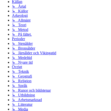
Källan
↳ Årtal
↳ Källor
Arkeologi
↳ Allmänt
↳ Teori
↳ Metod
↳ På fältet.
Perioder
↳ Stenålder
↳ Bronsålder
↳ Järnålder och Vikingatid
↳ Medeltid
↳ Nyare tid
Övrigt
↳ Teknik
↳ Geografi
↳ Religion
↳ Språk
↳ Runor och bildstenar
↳ Utbildning
↳ Arbetsmarknad
↳ Litteratur
↳ Media