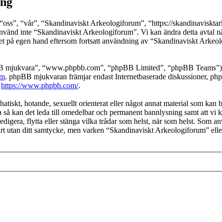
ing
ss”, “vår”, “Skandinaviskt Arkeologiforum”, “https://skandinavisktarkeo
använd inte “Skandinaviskt Arkeologiforum”. Vi kan ändra detta avtal nä
det på egen hand eftersom fortsatt användning av “Skandinaviskt Arkeol
pBB mjukvara”, “www.phpbb.com”, “phpBB Limited”, “phpBB Teams”) s
om
. phpBB mjukvaran främjar endast Internetbaserade diskussioner, phpBB
k
https://www.phpbb.com/
.
hatiskt, hotande, sexuellt orienterat eller något annat material som kan b
 så kan det leda till omedelbar och permanent bannlysning samt att vi ko
edigera, flytta eller stänga vilka trådar som helst, när som helst. Som a
part utan ditt samtycke, men varken “Skandinaviskt Arkeologiforum” ell