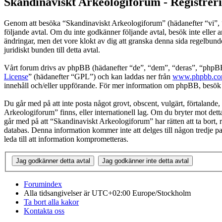
Skandinaviskt Arkeologiforum - Registrer
Genom att besöka “Skandinaviskt Arkeologiforum” (hädanefter “vi”, “o
följande avtal. Om du inte godkänner följande avtal, besök inte eller 
ändringar, men det vore klokt av dig att granska denna sida regelbun
juridiskt bunden till detta avtal.
Vårt forum drivs av phpBB (hädanefter “de”, “dem”, “deras”, “ph
License
” (hädanefter “GPL”) och kan laddas ner från
www.phpbb.c
innehåll och/eller uppförande. För mer information om phpBB, besö
Du går med på att inte posta något grovt, obscent, vulgärt, förtalande, 
Arkeologiforum” finns, eller internationell lag. Om du bryter mot detta
går med på att “Skandinaviskt Arkeologiforum” har rätten att ta bort, r
databas. Denna information kommer inte att delges till någon tredje 
leda till att information komprometteras.
Forumindex
Alla tidsangivelser är UTC+02:00 Europe/Stockholm
Ta bort alla kakor
Kontakta oss