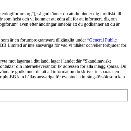
logiforum.org”), så godkänner du att du binder dig juridiskt till
r som helst och vi kommer att göra allt för att informera dig om
ogiforum” även efter ändringar innebär att du godkänner att du är
om är en forumprogramvara tillgänglig under “
General Public
 Limited är inte ansvariga för vad vi tillåter och/eller förbjuder för
ryta mot lagarna i ditt land, lagar i landet där “Skandinaviskt
ntaktar din Internetleverantör. IP-adressen för alla inlägg sparas. Du
nvändare godkänner du att all information du skriver in sparas i en
er phpBB kan hållas ansvariga för eventuella intrångsförsök som kan