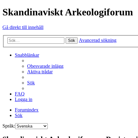
Skandinaviskt Arkeologiforum
Gå direkt till innehåll
Avancerad sökning
Sök
Snabblänkar
Obesvarade inlägg
Aktiva trådar
Sök
FAQ
Logga in
Forumindex
Sök
Språk: