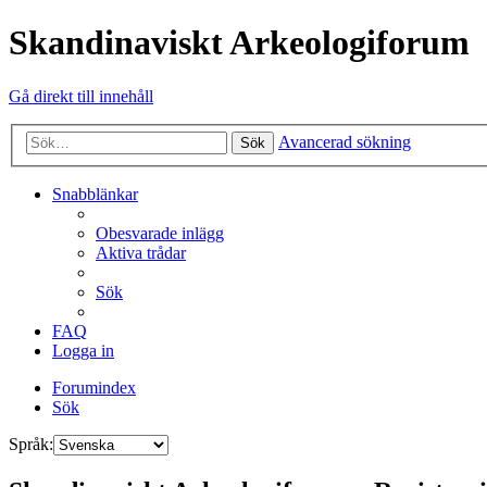
Skandinaviskt Arkeologiforum
Gå direkt till innehåll
Avancerad sökning
Sök
Snabblänkar
Obesvarade inlägg
Aktiva trådar
Sök
FAQ
Logga in
Forumindex
Sök
Språk: