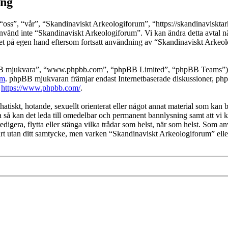
ing
ss”, “vår”, “Skandinaviskt Arkeologiforum”, “https://skandinavisktarkeo
använd inte “Skandinaviskt Arkeologiforum”. Vi kan ändra detta avtal nä
det på egen hand eftersom fortsatt användning av “Skandinaviskt Arkeol
pBB mjukvara”, “www.phpbb.com”, “phpBB Limited”, “phpBB Teams”) s
om
. phpBB mjukvaran främjar endast Internetbaserade diskussioner, phpBB
k
https://www.phpbb.com/
.
hatiskt, hotande, sexuellt orienterat eller något annat material som kan b
 så kan det leda till omedelbar och permanent bannlysning samt att vi ko
edigera, flytta eller stänga vilka trådar som helst, när som helst. Som a
part utan ditt samtycke, men varken “Skandinaviskt Arkeologiforum” ell