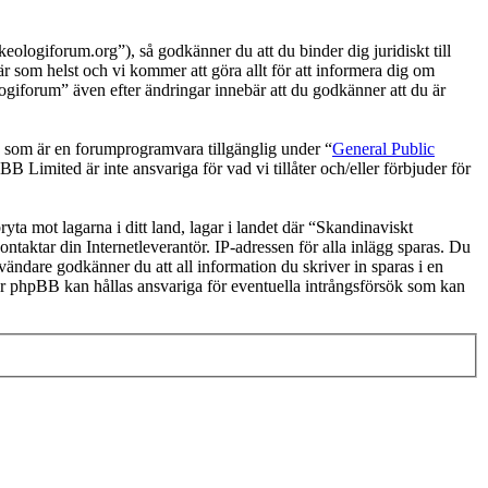
logiforum.org”), så godkänner du att du binder dig juridiskt till
r som helst och vi kommer att göra allt för att informera dig om
ogiforum” även efter ändringar innebär att du godkänner att du är
om är en forumprogramvara tillgänglig under “
General Public
 Limited är inte ansvariga för vad vi tillåter och/eller förbjuder för
ryta mot lagarna i ditt land, lagar i landet där “Skandinaviskt
ntaktar din Internetleverantör. IP-adressen för alla inlägg sparas. Du
nvändare godkänner du att all information du skriver in sparas i en
er phpBB kan hållas ansvariga för eventuella intrångsförsök som kan