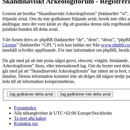
Skandinaviskt Arkeologiforum - Registrer
Genom att besöka “Skandinaviskt Arkeologiforum” (hädanefter “vi”, “o
följande avtal. Om du inte godkänner följande avtal, besök inte eller 
ändringar, men det vore klokt av dig att granska denna sida regelbun
juridiskt bunden till detta avtal.
Vårt forum drivs av phpBB (hädanefter “de”, “dem”, “deras”, “ph
License
” (hädanefter “GPL”) och kan laddas ner från
www.phpbb.c
innehåll och/eller uppförande. För mer information om phpBB, besö
Du går med på att inte posta något grovt, obscent, vulgärt, förtalande, 
Arkeologiforum” finns, eller internationell lag. Om du bryter mot detta
går med på att “Skandinaviskt Arkeologiforum” har rätten att ta bort, r
databas. Denna information kommer inte att delges till någon tredje 
leda till att information komprometteras.
Forumindex
Alla tidsangivelser är UTC+02:00 Europe/Stockholm
Ta bort alla kakor
Kontakta oss