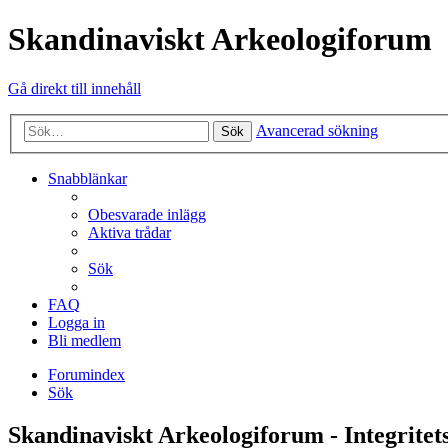
Skandinaviskt Arkeologiforum
Gå direkt till innehåll
Avancerad sökning
Sök
Snabblänkar
Obesvarade inlägg
Aktiva trådar
Sök
FAQ
Logga in
Bli medlem
Forumindex
Sök
Skandinaviskt Arkeologiforum - Integritet