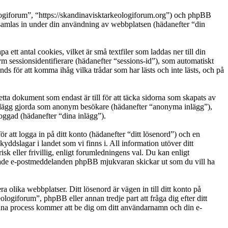
ologiforum”, “https://skandinavisktarkeologiforum.org”) och phpBB
las in under din användning av webbplatsen (hädanefter “din
tt antal cookies, vilket är små textfiler som laddas ner till din
m sessionsidentifierare (hädanefter “sessions-id”), som automatiskt
 för att komma ihåg vilka trådar som har lästs och inte lästs, och på
a dokument som endast är till för att täcka sidorna som skapats av
: inlägg gjorda som anonym besökare (hädanefter “anonyma inlägg”),
loggad (hädanefter “dina inlägg”).
r att logga in på ditt konto (hädanefter “ditt lösenord”) och en
yddslagar i landet som vi finns i. All information utöver ditt
 eller frivillig, enligt forumledningens val. Du kan enligt
ererade e-postmeddelanden phpBB mjukvaran skickar ut som du vill ha
a olika webbplatser. Ditt lösenord är vägen in till ditt konto på
iforum”, phpBB eller annan tredje part att fråga dig efter ditt
na process kommer att be dig om ditt användarnamn och din e-