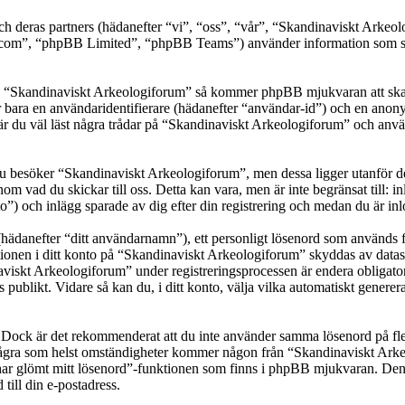
ch deras partners (hädanefter “vi”, “oss”, “vår”, “Skandinaviskt Arke
om”, “phpBB Limited”, “phpBB Teams”) använder information som sam
ka “Skandinaviskt Arkeologiforum” så kommer phpBB mjukvaran att skapa e
er bara en användaridentifierare (hädanefter “användar-id”) och en anony
 du väl läst några trådar på “Skandinaviskt Arkeologiforum” och används
besöker “Skandinaviskt Arkeologiforum”, men dessa ligger utanför dett
om vad du skickar till oss. Detta kan vara, men är inte begränsat till
o”) och inlägg sparade av dig efter din registrering och medan du är in
(hädanefter “ditt användarnamn”), ett personligt lösenord som används fö
ationen i ditt konto på “Skandinaviskt Arkeologiforum” skyddas av datask
kt Arkeologiforum” under registreringsprocessen är endera obligatorisk
as publikt. Vidare så kan du, i ditt konto, välja vilka automatiskt gen
t. Dock är det rekommenderat att du inte använder samma lösenord på fler
gra som helst omständigheter kommer någon från “Skandinaviskt Arkeolog
har glömt mitt lösenord”-funktionen som finns i phpBB mjukvaran. Den
ill din e-postadress.