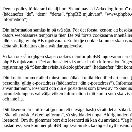
Denna policy förklarar i detalj hur “Skandinaviskt Arkeologiforum” o
(hädanefter “de”, “dem”, “deras”, “phpBB mjukvara”, “www.phpbb.c
information”).
Din information samlas in på två sätt. För det första, genom att besö
dators webbläsares temporära filer. De två första cookisarna innehåll
tilldelas dig av phpBB mjukvaran. En tredje cookie kommer skapas när
detta sätt förbättras din användarupplevelse.
Vi kan också möjligen skapa cookies utanför phpBB mjukvaran när du 
phpBB mjukvaran. Det andra sättet vi samlar in din information är gen
registrering på “Skandinaviskt Arkeologiforum” (hädanefter “ditt kont
Ditt konto kommer alltid minst innehålla ett unikt identifierbart namn 
personlig, giltig e-postadress (hädanefter “din e-postadress”). Inform
användarnamn, lösenord och din e-postadress som krävs av “Skandinavis
forumledningens val välja vilken information i ditt konto som ska vis
och inte ha.
Ditt lösenord är chiffrerat (genom ett envägs-hash) så att det är säker
“Skandinaviskt Arkeologiforum”, så skydda det noga. Aldrig under nå
lösenord. Om du glömmer bort ditt lösenord så kan du använda “Jag 
postadress, sen kommer phpBB mjukvaran skicka dig ett nytt lösenord t