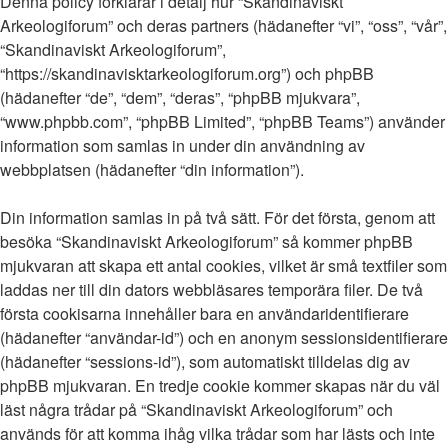
Denna policy förklarar i detalj hur “Skandinaviskt
Arkeologiforum” och deras partners (hädanefter “vi”, “oss”, “vår”,
“Skandinaviskt Arkeologiforum”,
“https://skandinavisktarkeologiforum.org”) och phpBB
(hädanefter “de”, “dem”, “deras”, “phpBB mjukvara”,
“www.phpbb.com”, “phpBB Limited”, “phpBB Teams”) använder
information som samlas in under din användning av
webbplatsen (hädanefter “din information”).
Din information samlas in på två sätt. För det första, genom att
besöka “Skandinaviskt Arkeologiforum” så kommer phpBB
mjukvaran att skapa ett antal cookies, vilket är små textfiler som
laddas ner till din dators webbläsares temporära filer. De två
första cookisarna innehåller bara en användaridentifierare
(hädanefter “användar-id”) och en anonym sessionsidentifierare
(hädanefter “sessions-id”), som automatiskt tilldelas dig av
phpBB mjukvaran. En tredje cookie kommer skapas när du väl
läst några trådar på “Skandinaviskt Arkeologiforum” och
används för att komma ihåg vilka trådar som har lästs och inte