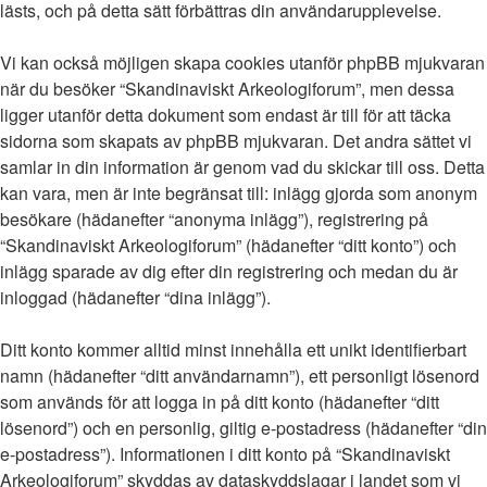
lästs, och på detta sätt förbättras din användarupplevelse.
Vi kan också möjligen skapa cookies utanför phpBB mjukvaran
när du besöker “Skandinaviskt Arkeologiforum”, men dessa
ligger utanför detta dokument som endast är till för att täcka
sidorna som skapats av phpBB mjukvaran. Det andra sättet vi
samlar in din information är genom vad du skickar till oss. Detta
kan vara, men är inte begränsat till: inlägg gjorda som anonym
besökare (hädanefter “anonyma inlägg”), registrering på
“Skandinaviskt Arkeologiforum” (hädanefter “ditt konto”) och
inlägg sparade av dig efter din registrering och medan du är
inloggad (hädanefter “dina inlägg”).
Ditt konto kommer alltid minst innehålla ett unikt identifierbart
namn (hädanefter “ditt användarnamn”), ett personligt lösenord
som används för att logga in på ditt konto (hädanefter “ditt
lösenord”) och en personlig, giltig e-postadress (hädanefter “din
e-postadress”). Informationen i ditt konto på “Skandinaviskt
Arkeologiforum” skyddas av dataskyddslagar i landet som vi