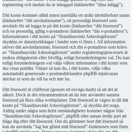
registrering och medan du är inloggad (hädanefter “dina inlägg”).
Ditt konto kommer alltid minst innehålla ett unikt identifierbart namn
(hädanefter “ditt användarnamn”), ett personligt lösenord som
används för att logga in på ditt konto (hädanefter “ditt lösenord”)
och en personlig, giltig e-postadress (hädanefter “din e-postadress”).
Informationen i ditt konto på “Skandinaviskt Arkeologiforum”
skyddas av dataskyddslagar i landet som vi finns i. All information
utöver ditt användarnamn, lösenord och din e-postadress som krävs
av “Skandinaviskt Arkeologiforum” under registreringsprocessen är
endera obligatorisk eller frivillig, enligt forumledningens val. Du kan
enligt forumledningens val välja vilken information i ditt konto som
ska visas publikt. Vidare så kan du, i ditt konto, välja vilka
automatiskt genererade e-postmeddelanden phpBB mjukvaran
skickar ut som du vill ha och inte ha.
Ditt lösenord är chiffrerat (genom ett envägs-hash) så att det är
säkert. Dock är det rekommenderat att du inte använder samma
lösenord på flera olika webbplatser. Ditt lösenord är vägen in till ditt
konto på “Skandinaviskt Arkeologiforum”, så skydda det noga.
Aldrig under några som helst omständigheter kommer någon från
“Skandinaviskt Arkeologiforum”, phpBB eller annan tredje part att
fråga dig efter ditt lösenord. Om du glömmer bort ditt lösenord så
kan du använda “Jag har glömt mitt lösenord”-funktionen som finns
i phpBB mjukvaran. Denna process kommer att be dig om ditt