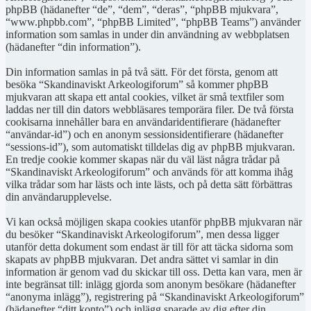
phpBB (hädanefter “de”, “dem”, “deras”, “phpBB mjukvara”,
“www.phpbb.com”, “phpBB Limited”, “phpBB Teams”) använder
information som samlas in under din användning av webbplatsen
(hädanefter “din information”).
Din information samlas in på två sätt. För det första, genom att
besöka “Skandinaviskt Arkeologiforum” så kommer phpBB
mjukvaran att skapa ett antal cookies, vilket är små textfiler som
laddas ner till din dators webbläsares temporära filer. De två första
cookisarna innehåller bara en användaridentifierare (hädanefter
“användar-id”) och en anonym sessionsidentifierare (hädanefter
“sessions-id”), som automatiskt tilldelas dig av phpBB mjukvaran.
En tredje cookie kommer skapas när du väl läst några trådar på
“Skandinaviskt Arkeologiforum” och används för att komma ihåg
vilka trådar som har lästs och inte lästs, och på detta sätt förbättras
din användarupplevelse.
Vi kan också möjligen skapa cookies utanför phpBB mjukvaran när
du besöker “Skandinaviskt Arkeologiforum”, men dessa ligger
utanför detta dokument som endast är till för att täcka sidorna som
skapats av phpBB mjukvaran. Det andra sättet vi samlar in din
information är genom vad du skickar till oss. Detta kan vara, men är
inte begränsat till: inlägg gjorda som anonym besökare (hädanefter
“anonyma inlägg”), registrering på “Skandinaviskt Arkeologiforum”
(hädanefter “ditt konto”) och inlägg sparade av dig efter din