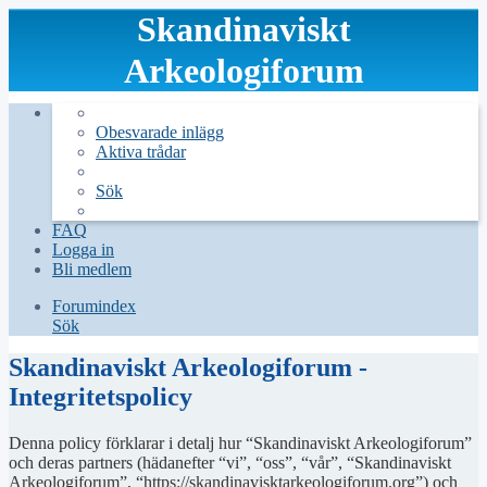
Skandinaviskt
Arkeologiforum
Obesvarade inlägg
Aktiva trådar
Sök
FAQ
Logga in
Bli medlem
Forumindex
Sök
Skandinaviskt Arkeologiforum -
Integritetspolicy
Denna policy förklarar i detalj hur “Skandinaviskt Arkeologiforum”
och deras partners (hädanefter “vi”, “oss”, “vår”, “Skandinaviskt
Arkeologiforum”, “https://skandinavisktarkeologiforum.org”) och