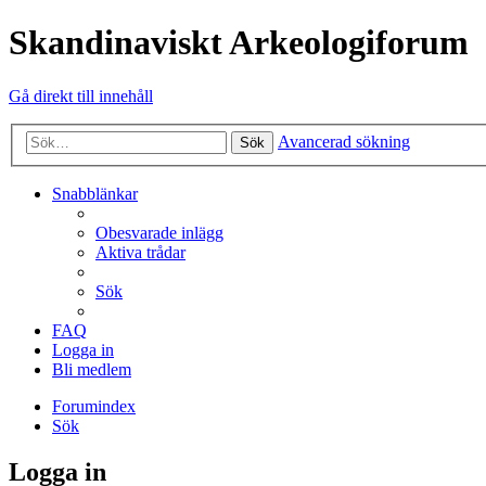
Skandinaviskt Arkeologiforum
Gå direkt till innehåll
Avancerad sökning
Sök
Snabblänkar
Obesvarade inlägg
Aktiva trådar
Sök
FAQ
Logga in
Bli medlem
Forumindex
Sök
Logga in