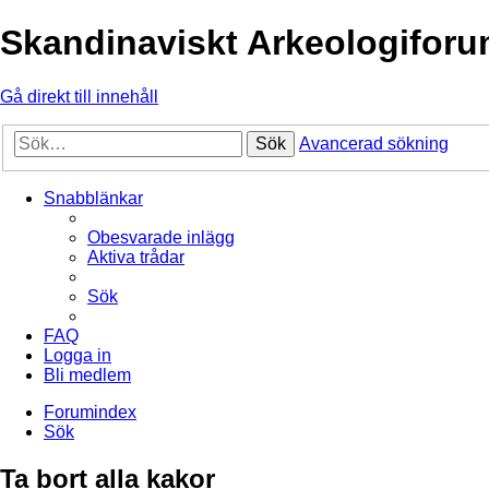
Skandinaviskt Arkeologifor
Gå direkt till innehåll
Sök
Avancerad sökning
Snabblänkar
Obesvarade inlägg
Aktiva trådar
Sök
FAQ
Logga in
Bli medlem
Forumindex
Sök
Ta bort alla kakor