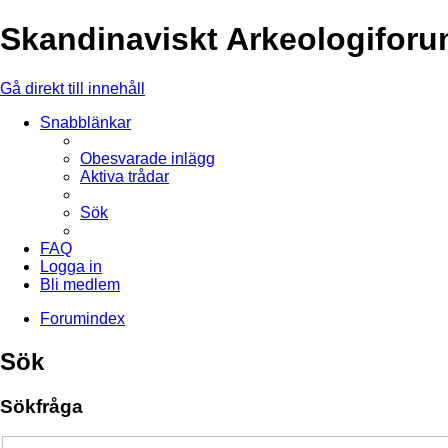
Skandinaviskt Arkeologifor
Gå direkt till innehåll
Snabblänkar
Obesvarade inlägg
Aktiva trådar
Sök
FAQ
Logga in
Bli medlem
Forumindex
Sök
Sökfråga