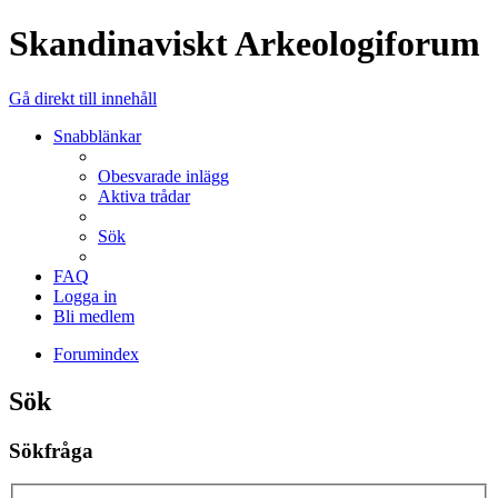
Skandinaviskt Arkeologiforum
Gå direkt till innehåll
Snabblänkar
Obesvarade inlägg
Aktiva trådar
Sök
FAQ
Logga in
Bli medlem
Forumindex
Sök
Sökfråga