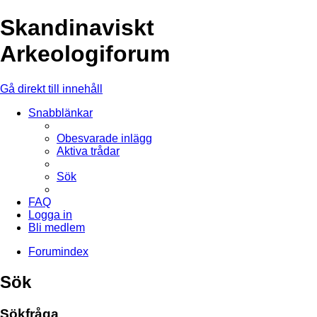
Skandinaviskt
Arkeologiforum
Gå direkt till innehåll
Snabblänkar
Obesvarade inlägg
Aktiva trådar
Sök
FAQ
Logga in
Bli medlem
Forumindex
Sök
Sökfråga