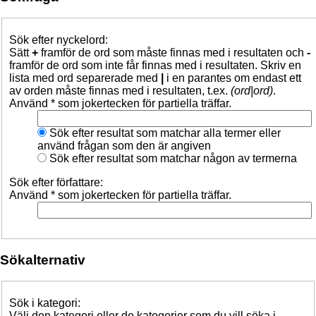
Sök efter nyckelord:
Sätt
+
framför de ord som måste finnas med i resultaten och
-
framför de ord som inte får finnas med i resultaten. Skriv en
lista med ord separerade med
|
i en parantes om endast ett
av orden måste finnas med i resultaten, t.ex.
(ord|ord)
.
Använd * som jokertecken för partiella träffar.
Sök efter resultat som matchar alla termer eller
använd frågan som den är angiven
Sök efter resultat som matchar någon av termerna
Sök efter författare:
Använd * som jokertecken för partiella träffar.
Sökalternativ
Sök i kategori:
Välj den kategori eller de kategorier som du vill söka i.