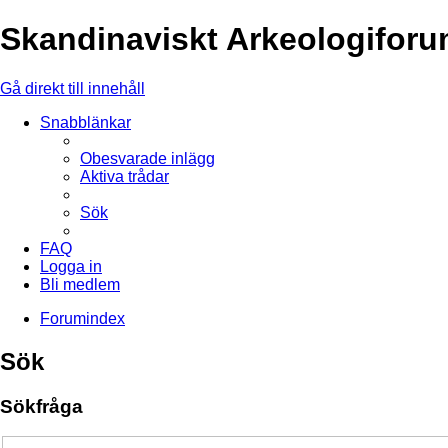
Skandinaviskt Arkeologifor
Gå direkt till innehåll
Snabblänkar
Obesvarade inlägg
Aktiva trådar
Sök
FAQ
Logga in
Bli medlem
Forumindex
Sök
Sökfråga