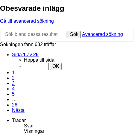
Obesvarade inlägg
Gå till avancerad sökning
Sök
Avancerad sökning
Sökningen fann 632 träffar
Sida
1
av
26
Hoppa till sida:
1
2
3
4
5
…
26
Nästa
Trådar
Svar
Visningar