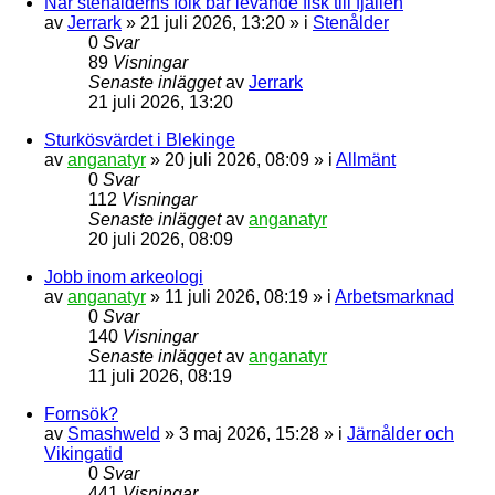
När stenålderns folk bar levande fisk till fjällen
av
Jerrark
» 21 juli 2026, 13:20 » i
Stenålder
0
Svar
89
Visningar
Senaste inlägget
av
Jerrark
21 juli 2026, 13:20
Sturkösvärdet i Blekinge
av
anganatyr
» 20 juli 2026, 08:09 » i
Allmänt
0
Svar
112
Visningar
Senaste inlägget
av
anganatyr
20 juli 2026, 08:09
Jobb inom arkeologi
av
anganatyr
» 11 juli 2026, 08:19 » i
Arbetsmarknad
0
Svar
140
Visningar
Senaste inlägget
av
anganatyr
11 juli 2026, 08:19
Fornsök?
av
Smashweld
» 3 maj 2026, 15:28 » i
Järnålder och
Vikingatid
0
Svar
441
Visningar