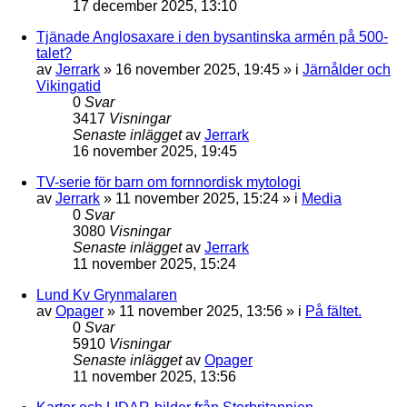
17 december 2025, 13:10
Tjänade Anglosaxare i den bysantinska armén på 500-
talet?
av
Jerrark
» 16 november 2025, 19:45 » i
Järnålder och
Vikingatid
0
Svar
3417
Visningar
Senaste inlägget
av
Jerrark
16 november 2025, 19:45
TV-serie för barn om fornnordisk mytologi
av
Jerrark
» 11 november 2025, 15:24 » i
Media
0
Svar
3080
Visningar
Senaste inlägget
av
Jerrark
11 november 2025, 15:24
Lund Kv Grynmalaren
av
Opager
» 11 november 2025, 13:56 » i
På fältet.
0
Svar
5910
Visningar
Senaste inlägget
av
Opager
11 november 2025, 13:56