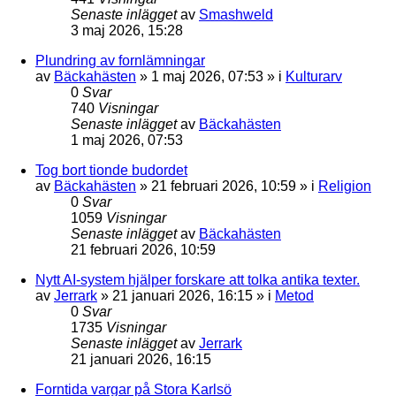
Senaste inlägget
av
Smashweld
3 maj 2026, 15:28
Plundring av fornlämningar
av
Bäckahästen
» 1 maj 2026, 07:53 » i
Kulturarv
0
Svar
740
Visningar
Senaste inlägget
av
Bäckahästen
1 maj 2026, 07:53
Tog bort tionde budordet
av
Bäckahästen
» 21 februari 2026, 10:59 » i
Religion
0
Svar
1059
Visningar
Senaste inlägget
av
Bäckahästen
21 februari 2026, 10:59
Nytt AI-system hjälper forskare att tolka antika texter.
av
Jerrark
» 21 januari 2026, 16:15 » i
Metod
0
Svar
1735
Visningar
Senaste inlägget
av
Jerrark
21 januari 2026, 16:15
Forntida vargar på Stora Karlsö