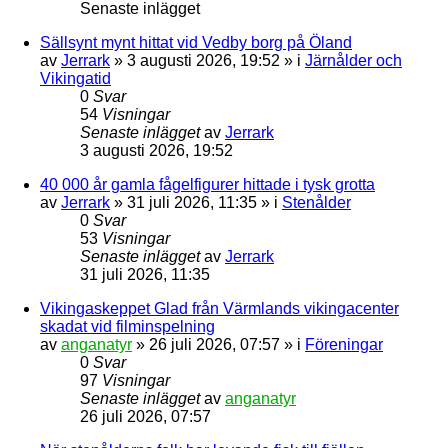
Senaste inlägget
Sällsynt mynt hittat vid Vedby borg på Öland
av
Jerrark
» 3 augusti 2026, 19:52 » i
Järnålder och
Vikingatid
0
Svar
54
Visningar
Senaste inlägget
av
Jerrark
3 augusti 2026, 19:52
40 000 år gamla fågelfigurer hittade i tysk grotta
av
Jerrark
» 31 juli 2026, 11:35 » i
Stenålder
0
Svar
53
Visningar
Senaste inlägget
av
Jerrark
31 juli 2026, 11:35
Vikingaskeppet Glad från Värmlands vikingacenter
skadat vid filminspelning
av
anganatyr
» 26 juli 2026, 07:57 » i
Föreningar
0
Svar
97
Visningar
Senaste inlägget
av
anganatyr
26 juli 2026, 07:57