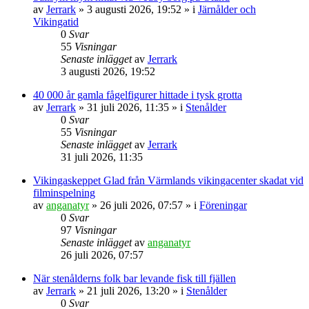
av
Jerrark
» 3 augusti 2026, 19:52 » i
Järnålder och
Vikingatid
0
Svar
55
Visningar
Senaste inlägget
av
Jerrark
3 augusti 2026, 19:52
40 000 år gamla fågelfigurer hittade i tysk grotta
av
Jerrark
» 31 juli 2026, 11:35 » i
Stenålder
0
Svar
55
Visningar
Senaste inlägget
av
Jerrark
31 juli 2026, 11:35
Vikingaskeppet Glad från Värmlands vikingacenter skadat vid
filminspelning
av
anganatyr
» 26 juli 2026, 07:57 » i
Föreningar
0
Svar
97
Visningar
Senaste inlägget
av
anganatyr
26 juli 2026, 07:57
När stenålderns folk bar levande fisk till fjällen
av
Jerrark
» 21 juli 2026, 13:20 » i
Stenålder
0
Svar