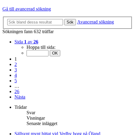
Gå till avancerad sökning
Avancerad sökning
Sök
Sökningen fann 632 träffar
Sida
1
av
26
Hoppa till sida:
1
2
3
4
5
…
26
Nästa
Trådar
Svar
Visningar
Senaste inlägget
Sällsynt mynt hittat vid Vedby borg på Öland