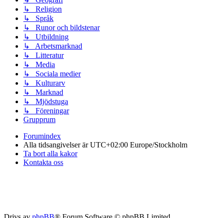
↳ Religion
↳ Språk
↳ Runor och bildstenar
↳ Utbildning
↳ Arbetsmarknad
↳ Litteratur
↳ Media
↳ Sociala medier
↳ Kulturarv
↳ Marknad
↳ Mjödstuga
↳ Föreningar
Grupprum
Forumindex
Alla tidsangivelser är UTC+02:00 Europe/Stockholm
Ta bort alla kakor
Kontakta oss
Drivs av
phpBB
® Forum Software © phpBB Limited