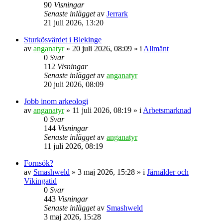
90
Visningar
Senaste inlägget
av
Jerrark
21 juli 2026, 13:20
Sturkösvärdet i Blekinge
av
anganatyr
» 20 juli 2026, 08:09 » i
Allmänt
0
Svar
112
Visningar
Senaste inlägget
av
anganatyr
20 juli 2026, 08:09
Jobb inom arkeologi
av
anganatyr
» 11 juli 2026, 08:19 » i
Arbetsmarknad
0
Svar
144
Visningar
Senaste inlägget
av
anganatyr
11 juli 2026, 08:19
Fornsök?
av
Smashweld
» 3 maj 2026, 15:28 » i
Järnålder och
Vikingatid
0
Svar
443
Visningar
Senaste inlägget
av
Smashweld
3 maj 2026, 15:28