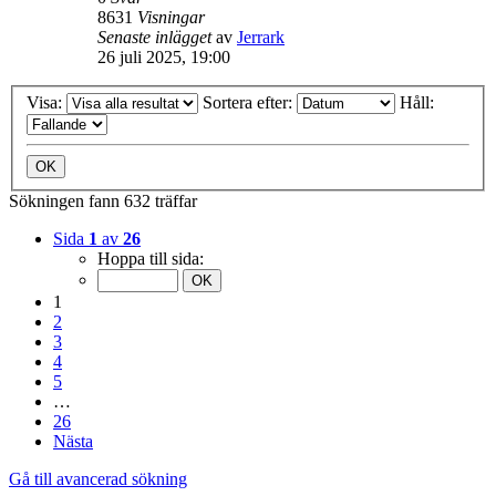
8631
Visningar
Senaste inlägget
av
Jerrark
26 juli 2025, 19:00
Visa:
Sortera efter:
Håll:
Sökningen fann 632 träffar
Sida
1
av
26
Hoppa till sida:
1
2
3
4
5
…
26
Nästa
Gå till avancerad sökning