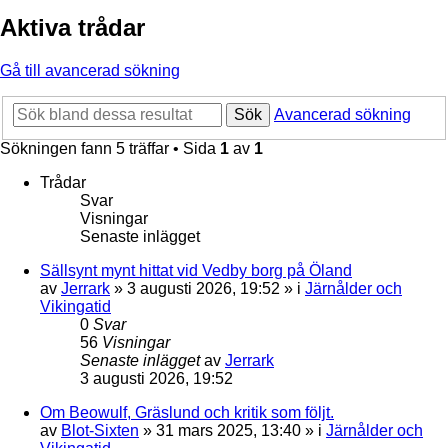
Aktiva trådar
Gå till avancerad sökning
Sök
Avancerad sökning
Sökningen fann 5 träffar • Sida
1
av
1
Trådar
Svar
Visningar
Senaste inlägget
Sällsynt mynt hittat vid Vedby borg på Öland
av
Jerrark
» 3 augusti 2026, 19:52 » i
Järnålder och
Vikingatid
0
Svar
56
Visningar
Senaste inlägget
av
Jerrark
3 augusti 2026, 19:52
Om Beowulf, Gräslund och kritik som följt.
av
Blot-Sixten
» 31 mars 2025, 13:40 » i
Järnålder och