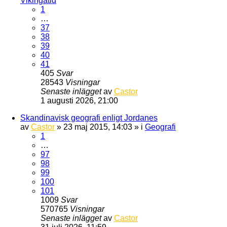
Vikingatid
1
…
37
38
39
40
41
405
Svar
28543
Visningar
Senaste inlägget
av
Castor
1 augusti 2026, 21:00
Skandinavisk geografi enligt Jordanes
av
Castor
» 23 maj 2015, 14:03 » i
Geografi
1
…
97
98
99
100
101
1009
Svar
570765
Visningar
Senaste inlägget
av
Castor