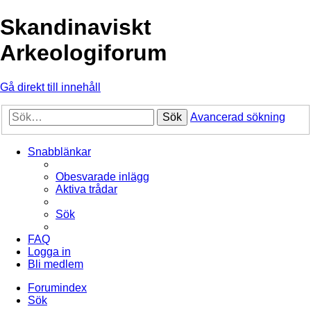
Skandinaviskt
Arkeologiforum
Gå direkt till innehåll
Sök
Avancerad sökning
Snabblänkar
Obesvarade inlägg
Aktiva trådar
Sök
FAQ
Logga in
Bli medlem
Forumindex
Sök