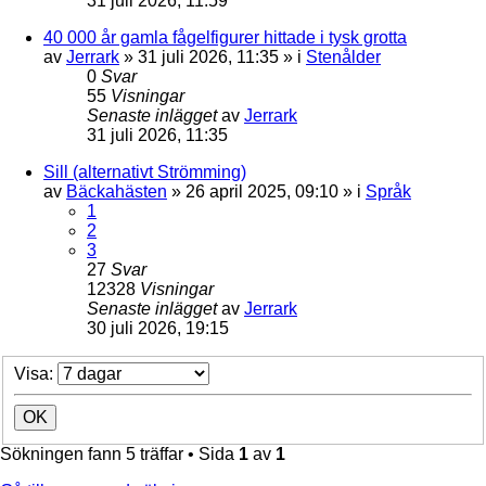
31 juli 2026, 11:59
40 000 år gamla fågelfigurer hittade i tysk grotta
av
Jerrark
» 31 juli 2026, 11:35 » i
Stenålder
0
Svar
55
Visningar
Senaste inlägget
av
Jerrark
31 juli 2026, 11:35
Sill (alternativt Strömming)
av
Bäckahästen
» 26 april 2025, 09:10 » i
Språk
1
2
3
27
Svar
12328
Visningar
Senaste inlägget
av
Jerrark
30 juli 2026, 19:15
Visa:
Sökningen fann 5 träffar • Sida
1
av
1