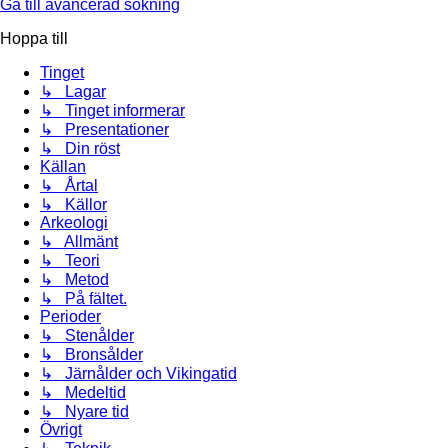
Gå till avancerad sökning
Hoppa till
Tinget
↳ Lagar
↳ Tinget informerar
↳ Presentationer
↳ Din röst
Källan
↳ Årtal
↳ Källor
Arkeologi
↳ Allmänt
↳ Teori
↳ Metod
↳ På fältet.
Perioder
↳ Stenålder
↳ Bronsålder
↳ Järnålder och Vikingatid
↳ Medeltid
↳ Nyare tid
Övrigt