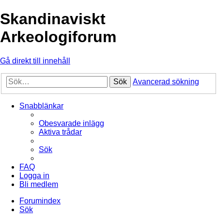
Skandinaviskt
Arkeologiforum
Gå direkt till innehåll
Sök
Avancerad sökning
Snabblänkar
Obesvarade inlägg
Aktiva trådar
Sök
FAQ
Logga in
Bli medlem
Forumindex
Sök