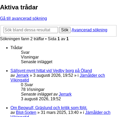
Aktiva trådar
Gå till avancerad sökning
Sök
Avancerad sökning
Sökningen fann 2 träffar • Sida
1
av
1
Trådar
Svar
Visningar
Senaste inlägget
Sällsynt mynt hittat vid Vedby borg på Öland
av
Jerrark
» 3 augusti 2026, 19:52 » i
Järnålder och
Vikingatid
0
Svar
78
Visningar
Senaste inlägget
av
Jerrark
3 augusti 2026, 19:52
Om Beowulf, Gräslund och kritik som följt.
av
Blot-Sixten
» 31 mars 2025, 13:40 » i
Järnålder och