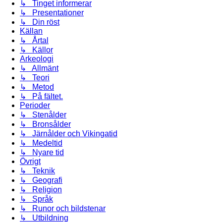
↳ Tinget informerar
↳ Presentationer
↳ Din röst
Källan
↳ Årtal
↳ Källor
Arkeologi
↳ Allmänt
↳ Teori
↳ Metod
↳ På fältet.
Perioder
↳ Stenålder
↳ Bronsålder
↳ Järnålder och Vikingatid
↳ Medeltid
↳ Nyare tid
Övrigt
↳ Teknik
↳ Geografi
↳ Religion
↳ Språk
↳ Runor och bildstenar
↳ Utbildning