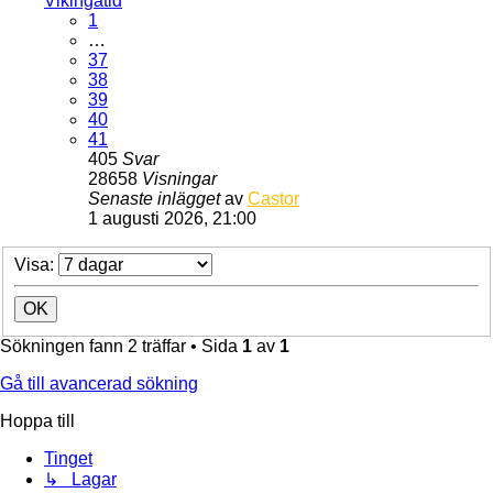
Vikingatid
1
…
37
38
39
40
41
405
Svar
28658
Visningar
Senaste inlägget
av
Castor
1 augusti 2026, 21:00
Visa:
Sökningen fann 2 träffar • Sida
1
av
1
Gå till avancerad sökning
Hoppa till
Tinget
↳ Lagar