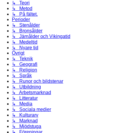
↳ Teori
↳ Metod
↳ På fältet.
Perioder
↳ Stenålder
↳ Bronsålder
↳ Järnålder och Vikingatid
↳ Medeltid
↳ Nyare tid
Övrigt
↳ Teknik
↳ Geografi
↳ Religion
↳ Språk
↳ Runor och bildstenar
↳ Utbildning
↳ Arbetsmarknad
↳ Litteratur
↳ Media
↳ Sociala medier
↳ Kulturarv
↳ Marknad
↳ Mjödstuga
↳ Föreningar