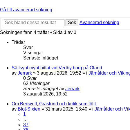
Gå till avancerad sökning
Sök
Avancerad sökning
Sökningen fann 4 träffar • Sida
1
av
1
Trådar
Svar
Visningar
Senaste inlägget
Sällsynt mynt hittat vid Vedby borg på Öland
av
Jerrark
» 3 augusti 2026, 19:52 » i
Järnålder och Vikin
0
Svar
62
Visningar
Senaste inlägget
av
Jerrark
3 augusti 2026, 19:52
Om Beowulf, Gräslund och kritik som följt.
av
Blot-Sixten
» 31 mars 2025, 13:40 » i
Järnålder och Vik
1
…
37
38