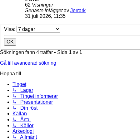
62
Visningar
Senaste inlägget
av
Jerrark
31 juli 2026, 11:35
Visa:
Sökningen fann 4 träffar • Sida
1
av
1
Gå till avancerad sökning
Hoppa till
Tinget
↳ Lagar
↳ Tinget informerar
↳ Presentationer
↳ Din röst
Källan
↳ Årtal
↳ Källor
Arkeologi
↳ Allmänt