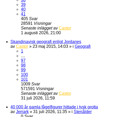
39
40
41
405
Svar
28591
Visningar
Senaste inlägget
av
Castor
1 augusti 2026, 21:00
Skandinavisk geografi enligt Jordanes
av
Castor
» 23 maj 2015, 14:03 » i
Geografi
1
…
97
98
99
100
101
1009
Svar
571591
Visningar
Senaste inlägget
av
Castor
31 juli 2026, 11:59
40 000 år gamla fågelfigurer hittade i tysk grotta
av
Jerrark
» 31 juli 2026, 11:35 » i
Stenålder
0
Svar