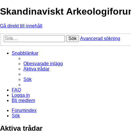
Skandinaviskt Arkeologifor
Gå direkt till innehåll
Sök
Avancerad sökning
Snabblänkar
Obesvarade inlägg
Aktiva trådar
Sök
FAQ
Logga in
Bli medlem
Forumindex
Sök
Aktiva trådar