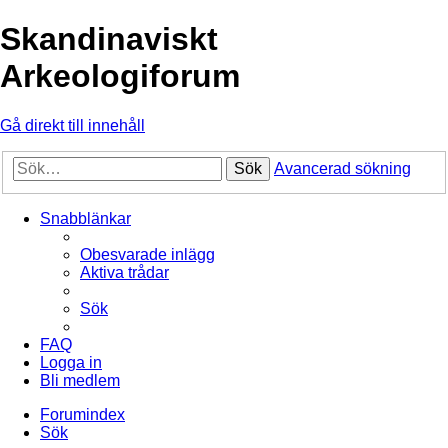
Skandinaviskt
Arkeologiforum
Gå direkt till innehåll
Sök
Avancerad sökning
Snabblänkar
Obesvarade inlägg
Aktiva trådar
Sök
FAQ
Logga in
Bli medlem
Forumindex
Sök