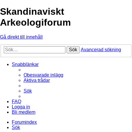
Skandinaviskt
Arkeologiforum
Gå direkt till innehåll
Sök
Avancerad sökning
Snabblänkar
Obesvarade inlägg
Aktiva trådar
Sök
FAQ
Logga in
Bli medlem
Forumindex
Sök