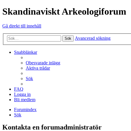
Skandinaviskt Arkeologiforum
Gå direkt till innehåll
Avancerad sökning
Sök
Snabblänkar
Obesvarade inlägg
Aktiva trådar
Sök
FAQ
Logga in
Bli medlem
Forumindex
Sök
Kontakta en forumadministratör