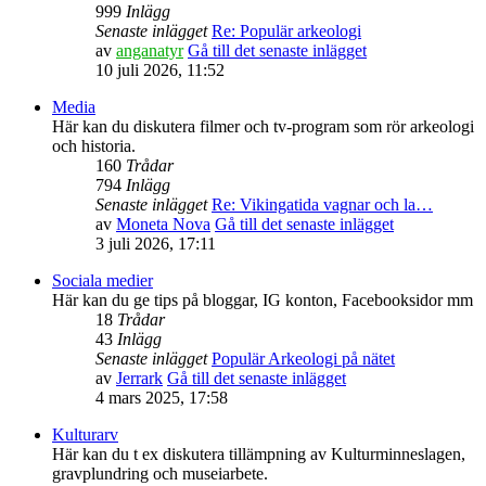
999
Inlägg
Senaste inlägget
Re: Populär arkeologi
av
anganatyr
Gå till det senaste inlägget
10 juli 2026, 11:52
Media
Här kan du diskutera filmer och tv-program som rör arkeologi
och historia.
160
Trådar
794
Inlägg
Senaste inlägget
Re: Vikingatida vagnar och la…
av
Moneta Nova
Gå till det senaste inlägget
3 juli 2026, 17:11
Sociala medier
Här kan du ge tips på bloggar, IG konton, Facebooksidor mm
18
Trådar
43
Inlägg
Senaste inlägget
Populär Arkeologi på nätet
av
Jerrark
Gå till det senaste inlägget
4 mars 2025, 17:58
Kulturarv
Här kan du t ex diskutera tillämpning av Kulturminneslagen,
gravplundring och museiarbete.