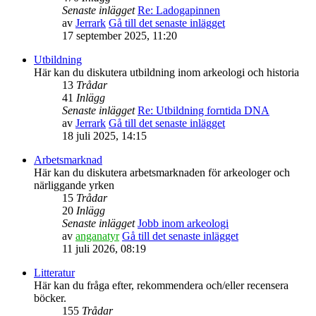
Senaste inlägget
Re: Ladogapinnen
av
Jerrark
Gå till det senaste inlägget
17 september 2025, 11:20
Utbildning
Här kan du diskutera utbildning inom arkeologi och historia
13
Trådar
41
Inlägg
Senaste inlägget
Re: Utbildning forntida DNA
av
Jerrark
Gå till det senaste inlägget
18 juli 2025, 14:15
Arbetsmarknad
Här kan du diskutera arbetsmarknaden för arkeologer och
närliggande yrken
15
Trådar
20
Inlägg
Senaste inlägget
Jobb inom arkeologi
av
anganatyr
Gå till det senaste inlägget
11 juli 2026, 08:19
Litteratur
Här kan du fråga efter, rekommendera och/eller recensera
böcker.
155
Trådar