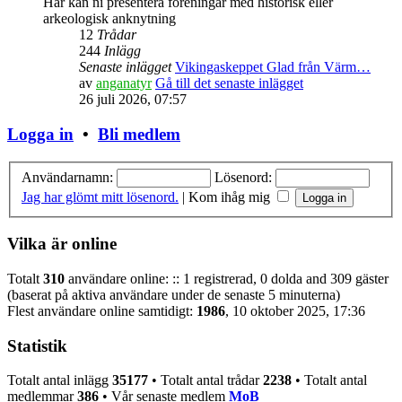
Här kan ni presentera föreningar med historisk eller
arkeologisk anknytning
12
Trådar
244
Inlägg
Senaste inlägget
Vikingaskeppet Glad från Värm…
av
anganatyr
Gå till det senaste inlägget
26 juli 2026, 07:57
Logga in
•
Bli medlem
Användarnamn:
Lösenord:
Jag har glömt mitt lösenord.
|
Kom ihåg mig
Vilka är online
Totalt
310
användare online: :: 1 registrerad, 0 dolda and 309 gäster
(baserat på aktiva användare under de senaste 5 minuterna)
Flest användare online samtidigt:
1986
, 10 oktober 2025, 17:36
Statistik
Totalt antal inlägg
35177
• Totalt antal trådar
2238
• Totalt antal
medlemmar
386
• Vår senaste medlem
MoB