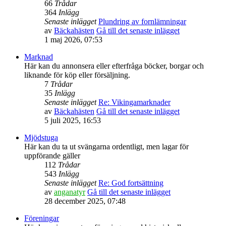
66
Trådar
364
Inlägg
Senaste inlägget
Plundring av fornlämningar
av
Bäckahästen
Gå till det senaste inlägget
1 maj 2026, 07:53
Marknad
Här kan du annonsera eller efterfråga böcker, borgar och
liknande för köp eller försäljning.
7
Trådar
35
Inlägg
Senaste inlägget
Re: Vikingamarknader
av
Bäckahästen
Gå till det senaste inlägget
5 juli 2025, 16:53
Mjödstuga
Här kan du ta ut svängarna ordentligt, men lagar för
uppförande gäller
112
Trådar
543
Inlägg
Senaste inlägget
Re: God fortsättning
av
anganatyr
Gå till det senaste inlägget
28 december 2025, 07:48
Föreningar