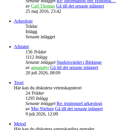
Senaste inlägget
Re: Information om: Historisk…
av
Carl Thomas
Gå till det senaste inlägget
25 maj 2016, 23:42
Arkeologi
Trådar
Inlägg
Senaste inlägget
Allmänt
156
Trådar
1112
Inlägg
Senaste inlägget
Sturkösvärdet i Blekinge
av
anganatyr
Gå till det senaste inlägget
20 juli 2026, 08:09
Teori
Här kan du diskutera vetenskapsteori
24
Trådar
1295
Inlägg
Senaste inlägget
Re: irrationnel arkæologi
av
Mio Nielsen
Gå till det senaste inlägget
9 juli 2026, 12:09
Metod
Här kan du diskutera vetenskapliga metoder