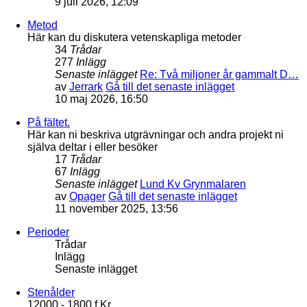
9 juli 2026, 12:09
Metod
Här kan du diskutera vetenskapliga metoder
34
Trådar
277
Inlägg
Senaste inlägget
Re: Två miljoner år gammalt D…
av
Jerrark
Gå till det senaste inlägget
10 maj 2026, 16:50
På fältet.
Här kan ni beskriva utgrävningar och andra projekt ni
själva deltar i eller besöker
17
Trådar
67
Inlägg
Senaste inlägget
Lund Kv Grynmalaren
av
Opager
Gå till det senaste inlägget
11 november 2025, 13:56
Perioder
Trådar
Inlägg
Senaste inlägget
Stenålder
12000 - 1800 f.Kr.