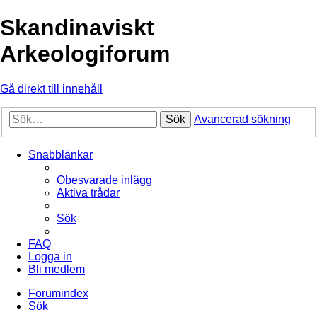
Skandinaviskt
Arkeologiforum
Gå direkt till innehåll
Sök
Avancerad sökning
Snabblänkar
Obesvarade inlägg
Aktiva trådar
Sök
FAQ
Logga in
Bli medlem
Forumindex
Sök