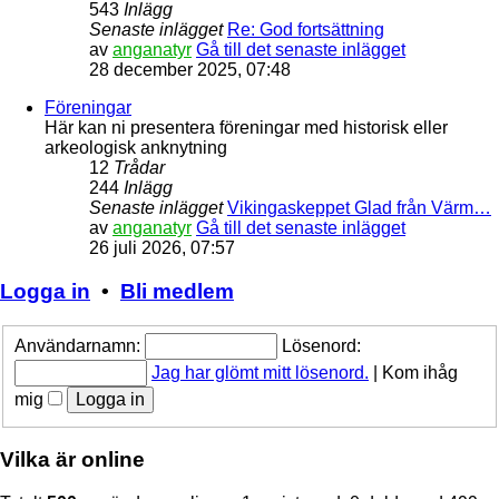
543
Inlägg
Senaste inlägget
Re: God fortsättning
av
anganatyr
Gå till det senaste inlägget
28 december 2025, 07:48
Föreningar
Här kan ni presentera föreningar med historisk eller
arkeologisk anknytning
12
Trådar
244
Inlägg
Senaste inlägget
Vikingaskeppet Glad från Värm…
av
anganatyr
Gå till det senaste inlägget
26 juli 2026, 07:57
Logga in
•
Bli medlem
Användarnamn:
Lösenord:
Jag har glömt mitt lösenord.
|
Kom ihåg
mig
Vilka är online