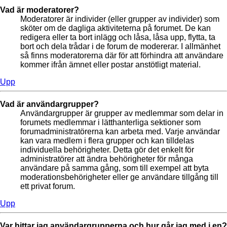
Vad är moderatorer?
Moderatorer är individer (eller grupper av individer) som
sköter om de dagliga aktiviteterna på forumet. De kan
redigera eller ta bort inlägg och låsa, låsa upp, flytta, ta
bort och dela trådar i de forum de modererar. I allmänhet
så finns moderatorerna där för att förhindra att användare
kommer ifrån ämnet eller postar anstötligt material.
Upp
Vad är användargrupper?
Användargrupper är grupper av medlemmar som delar in
forumets medlemmar i lätthanterliga sektioner som
forumadministratörerna kan arbeta med. Varje användar
kan vara medlem i flera grupper och kan tilldelas
individuella behörigheter. Detta gör det enkelt för
administratörer att ändra behörigheter för många
användare på samma gång, som till exempel att byta
moderationsbehörigheter eller ge användare tillgång till
ett privat forum.
Upp
Var hittar jag användargrupperna och hur går jag med i en?