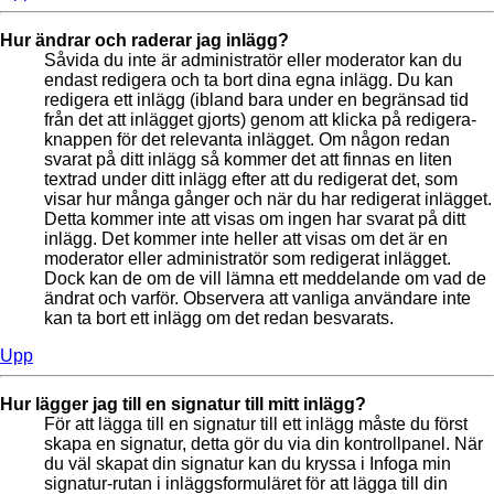
Hur ändrar och raderar jag inlägg?
Såvida du inte är administratör eller moderator kan du
endast redigera och ta bort dina egna inlägg. Du kan
redigera ett inlägg (ibland bara under en begränsad tid
från det att inlägget gjorts) genom att klicka på redigera-
knappen för det relevanta inlägget. Om någon redan
svarat på ditt inlägg så kommer det att finnas en liten
textrad under ditt inlägg efter att du redigerat det, som
visar hur många gånger och när du har redigerat inlägget.
Detta kommer inte att visas om ingen har svarat på ditt
inlägg. Det kommer inte heller att visas om det är en
moderator eller administratör som redigerat inlägget.
Dock kan de om de vill lämna ett meddelande om vad de
ändrat och varför. Observera att vanliga användare inte
kan ta bort ett inlägg om det redan besvarats.
Upp
Hur lägger jag till en signatur till mitt inlägg?
För att lägga till en signatur till ett inlägg måste du först
skapa en signatur, detta gör du via din kontrollpanel. När
du väl skapat din signatur kan du kryssa i Infoga min
signatur-rutan i inläggsformuläret för att lägga till din