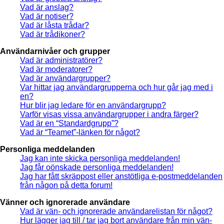
Vad är anslag?
Vad är notiser?
Vad är låsta trådar?
Vad är trådikoner?
Användarnivåer och grupper
Vad är administratörer?
Vad är moderatorer?
Vad är användargrupper?
Var hittar jag användargrupperna och hur går jag med i
en?
Hur blir jag ledare för en användargrupp?
Varför visas vissa användargrupper i andra färger?
Vad är en “Standardgrupp”?
Vad är “Teamet”-länken för något?
Personliga meddelanden
Jag kan inte skicka personliga meddelanden!
Jag får oönskade personliga meddelanden!
Jag har fått skräppost eller anstötliga e-postmeddelanden
från någon på detta forum!
Vänner och ignorerade användare
Vad är vän- och ignorerade användarelistan för något?
Hur lägger jag till / tar jag bort användare från min vän-