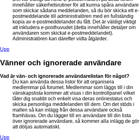
innehåller säkerhetsrutiner för att kunna spåra användare
som skickar sådana meddelanden, så du bör skicka ett e-
postmeddelande till administratören med en fullständig
kopia av e-postmeddelandet du fått. Det är väldigt viktigt
att inkludera e-posthuvudet (detta innehåller detaljer om
användaren som skickat e-postmeddelandet).
Administratören kan därefter vidta åtgärder.
Upp
Vänner och ignorerade användare
Vad är vän- och ignorerade användarelistan för något?
Du kan använda dessa listor för att organisera
medlemmar på forumet. Medlemmar som läggs till i din
vänskapslista kommer att visas i din kontrollpanel vilket
låter dig snabbt och enkelt visa deras onlinestatus och
skicka personliga meddelanden till dem. Om det stöds i
mallen så kan inlägg från dessa användare också
framhävas. Om du lägger till en användare till din lista
över ignorerade användare, så kommer alla inlägg de gör
att döljas automatiskt.
Upp