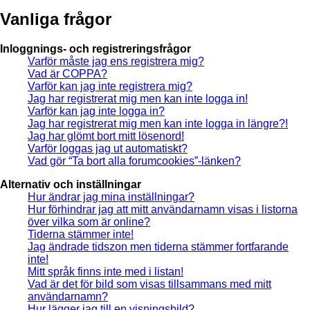
Vanliga frågor
Inloggnings- och registreringsfrågor
Varför måste jag ens registrera mig?
Vad är COPPA?
Varför kan jag inte registrera mig?
Jag har registrerat mig men kan inte logga in!
Varför kan jag inte logga in?
Jag har registrerat mig men kan inte logga in längre?!
Jag har glömt bort mitt lösenord!
Varför loggas jag ut automatiskt?
Vad gör “Ta bort alla forumcookies”-länken?
Alternativ och inställningar
Hur ändrar jag mina inställningar?
Hur förhindrar jag att mitt användarnamn visas i listorna
över vilka som är online?
Tiderna stämmer inte!
Jag ändrade tidszon men tiderna stämmer fortfarande
inte!
Mitt språk finns inte med i listan!
Vad är det för bild som visas tillsammans med mitt
användarnamn?
Hur lägger jag till en visningsbild?