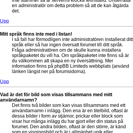
inte stämmer så är serverns klocka felinställd. Underrätta
en administratör om detta problem så att de kan åtgärda
det.
Upp
Mitt språk finns inte med i listan!
I så fall har förmodligen inte administratören installerat ditt
språk eller så har ingen översatt forumet till ditt språk.
Fråga administratören om de skulle kunna installera
språkpaketet du vill ha. Om språkpaketet inte finns så är
du välkommen att skapa en ny översättning. Mer
information finns på phpBB Limiteds webbplats (använd
länken längst ner på forumsidorna).
Upp
Vad är det för bild som visas tillsammans med mitt
användarnamn?
Det finns två bilder som kan visas tillsammans med ett
användarnamn i inlägg. Den ena är en titelbild, oftast är
dessa bilder i form av stjärnor, prickar eller block som
visar hur många inlägg du har gjort eller din status på
forumet. Den andra bilden, oftast är den större, är känd
som en visningsbild och är i allmänhet unik eller