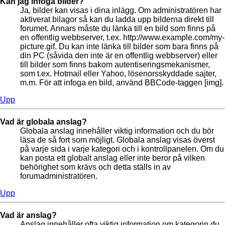
Kan jag infoga bilder?
Ja, bilder kan visas i dina inlägg. Om administratören har
aktiverat bilagor så kan du ladda upp bilderna direkt till
forumet. Annars måste du länka till en bild som finns på
en offentlig webbserver, t.ex. http://www.example.com/my-
picture.gif. Du kan inte länka till bilder som bara finns på
din PC (såvida den inte är en offentlig webbserver) eller
till bilder som finns bakom autentiseringsmekanismer,
som t.ex. Hotmail eller Yahoo, lösenorsskyddade sajter,
m.m. För att infoga en bild, använd BBCode-taggen [img].
Upp
Vad är globala anslag?
Globala anslag innehåller viktig information och du bör
läsa de så fort som möjligt. Globala anslag visas överst
på varje sida i varje kategori och i kontrollpanelen. Om du
kan posta ett globalt anslag eller inte beror på vilken
behörighet som krävs och detta ställs in av
forumadministratören.
Upp
Vad är anslag?
Anslag innehåller ofta viktig information om kategorin du