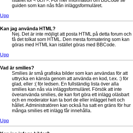
istället för < och >. För mer information om BBCode se
guiden som kan nås från inläggsformuläret.
Upp
Kan jag använda HTML?
Nej. Det är inte möjligt att posta HTML på detta forum och
få det tolkat som HTML. Den mesta formatering som kan
göras med HTML kan istället göras med BBCode.
Upp
Vad är smilies?
Smilies är små grafiska bilder som kan användas för att
uttrycka en känsla genom att använda en kod, t.ex. :) för
glad, eller :( för ledsen. En fullständig lista över alla
smilies kan nås via inläggsformuläret. Försök att inte
överanvända smilies, de kan fort göra ett inlägg oläsbart
och en moderator kan ta bort de eller inlägget helt och
hållet. Administratören kan också ha satt en gräns för hur
många smilies ett inlägg får innehålla.
Upp