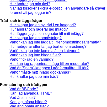
Hur ändrar jag min titel?
När jag försöker skicka e-post till en användare så kräver
forumet att jag loggar in?
Tråd- och inläggsfrågor
Hur skapar jag en ny tråd i en kategori?
Hur ändrar och raderar jag inlägg?
Hur lägger jag till en signatur till mitt inlägg?
Hur skapar jag en omröstning?
Varför kan jag inte lägga till fler omröstningsalternativ?
Hur redigerar eller tar jag bort en omröstning?
Varför kan jag inte komma åt en kategori?
Varför kan jag inte bifoga filer?
Varför fick jag en varning?
Hur kan jag rapportera inlägg till en moderator?
Vad är “Spara”-knappen i trådformuläret till för?
Varför måste mitt inlägg godkännas?
Hur knuffar jag upp min tråd?
Formatering och trådtyper
Vad är BBCode?
Kan jag använda HTML?
Vad är smilies?
Kan jag infoga bilder?
Vad är globala anslag?