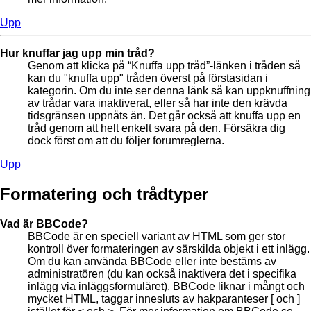
Upp
Hur knuffar jag upp min tråd?
Genom att klicka på “Knuffa upp tråd”-länken i tråden så
kan du "knuffa upp" tråden överst på förstasidan i
kategorin. Om du inte ser denna länk så kan uppknuffning
av trådar vara inaktiverat, eller så har inte den krävda
tidsgränsen uppnåts än. Det går också att knuffa upp en
tråd genom att helt enkelt svara på den. Försäkra dig
dock först om att du följer forumreglerna.
Upp
Formatering och trådtyper
Vad är BBCode?
BBCode är en speciell variant av HTML som ger stor
kontroll över formateringen av särskilda objekt i ett inlägg.
Om du kan använda BBCode eller inte bestäms av
administratören (du kan också inaktivera det i specifika
inlägg via inläggsformuläret). BBCode liknar i mångt och
mycket HTML, taggar innesluts av hakparanteser [ och ]