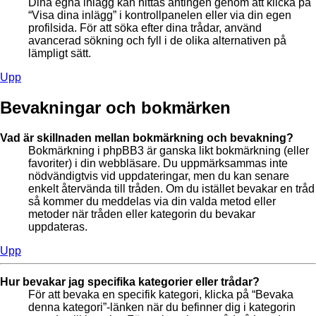
Dina egna inlägg kan hittas antingen genom att klicka på
“Visa dina inlägg” i kontrollpanelen eller via din egen
profilsida. För att söka efter dina trådar, använd
avancerad sökning och fyll i de olika alternativen på
lämpligt sätt.
Upp
Bevakningar och bokmärken
Vad är skillnaden mellan bokmärkning och bevakning?
Bokmärkning i phpBB3 är ganska likt bokmärkning (eller
favoriter) i din webbläsare. Du uppmärksammas inte
nödvändigtvis vid uppdateringar, men du kan senare
enkelt återvända till tråden. Om du istället bevakar en tråd
så kommer du meddelas via din valda metod eller
metoder när tråden eller kategorin du bevakar
uppdateras.
Upp
Hur bevakar jag specifika kategorier eller trådar?
För att bevaka en specifik kategori, klicka på “Bevaka
denna kategori”-länken när du befinner dig i kategorin