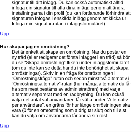
signatur till ditt inlägg. Du kan också automatiskt alltid
infoga din signatur till alla dina inlägg genom att ändra
inställningarna i din profil (du kan fortfarande förhindra att
signaturen infogas i enskilda inlägg genom att klicka ur
Infoga min signatur-rutan i inläggsformuläret).
Upp
Hur skapar jag en omröstning?
Det är enkelt att skapa en omröstning. När du postar en
ny tråd (eller redigerar det första inlägget i en tråd) så bör
du se “Skapa omröstning”-fliken under inläggsformuläret
(om du inte kan se detta har du inte behörighet att skapa
omröstningar). Skriv in en fråga för omröstningen i
“Omröstningsfråga”-rutan och sedan minst två alternativ i
“Omröstningsalternativ”-rutan (hur många alternativ du får
ha som mest bestäms av administratören) med varje
alternativ separerat med en radbrytning. Du kan också
välja det antal val användaren får välja under “Alternativ
per användare”, en gräns för hur länge omröstningen ska
vara (0 för en omröstning som aldrig tar slut) och till sist
kan du välja om användarna får ändra sin röst.
Upp