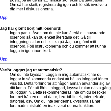
postat på länge för att minska storleken på databasen.
Om så har skett, registrera dig igen och försök involvera
dig mer i diskussionerna.
Upp
Jag har glömt bort mitt lösenord!
Ingen panik! Även om du inte kan återfå ditt nuvarande
lösenord så kan du enkelt återställa det. Gå till
inloggningssidan och klicka på Jag har glömt mitt
lösenord. Följ instruktionerna och du kommer att kunna
logga in igen inom kort.
Upp
Varför loggas jag ut automatiskt?
Om du inte kryssar i Logga in mig automatiskt när du
loggar in så kommer du endast att hållas inloggad för en
viss tid. Detta förhindrar att någon annan använder sig av
ditt konto. För att förbli inloggad, kryssa i rutan nästa gång
du loggar in. Detta rekommenderas inte om du besöker
forumet från en delad dator, t.ex. bibliotek, internetcafé,
datorsal, osv. Om du inte ser denna kryssruta så har
forumadministratören inaktiverat denna funktion.