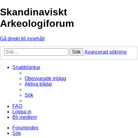
Skandinaviskt
Arkeologiforum
Gå direkt till innehåll
Sök
Avancerad sökning
Snabblänkar
Obesvarade inlägg
Aktiva trådar
Sök
FAQ
Logga in
Bli medlem
Forumindex
Sök