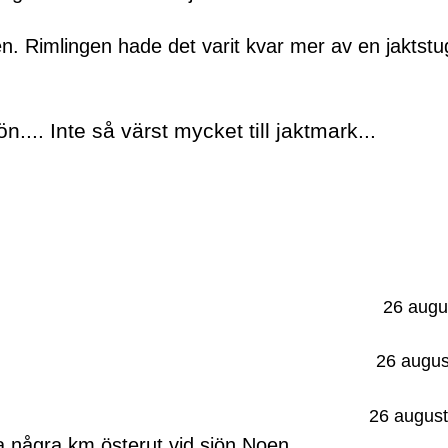
ten. Rimlingen hade det varit kvar mer av en jaktst
ön.... Inte så värst mycket till jaktmark...
26 augu
26 augus
26 august
la några km österut vid sjön Noen.