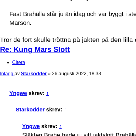
Fast Brahälla står ju än idag och var byggt i s
Marsön.
Tror de fort skulle tröttna på jakten på den lilla 
Re: Kung Mars Slott
Citera
Inlägg
av
Starkodder
»
26 augusti 2022, 18:38
Yngwe
skrev:
↑
Starkodder
skrev:
↑
Yngwe
skrev:
↑
Släkten Brahe hade ju sitt jaktslott Brahäl