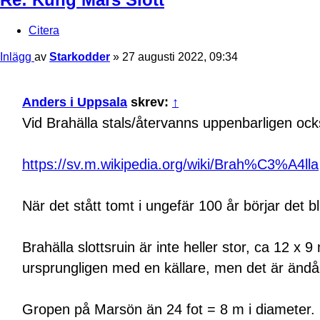
Citera
Inlägg
av
Starkodder
»
27 augusti 2022, 09:34
Anders i Uppsala
skrev:
↑
Vid Brahälla stals/återvanns uppenbarligen oc
https://sv.m.wikipedia.org/wiki/Brah%C3%A4lla
När det stått tomt i ungefär 100 år börjar det b
Brahälla slottsruin är inte heller stor, ca 12 x
ursprungligen med en källare, men det är ändå in
Gropen på Marsön än 24 fot = 8 m i diameter. 