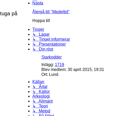
Nästa
Återgå till "Medeltid"
stuga på
Hoppa till
Tinget
↳ Lagar
↳ Tinget informerar
↳ Presentationer
↳ Din röst
Starkodder
Inlägg:
1719
Blev medlem:
30 april 2015, 19:31
Ort:
Lund
Källan
↳ Årtal
↳ Källor
Arkeologi
↳ Allmänt
↳ Teori
↳ Metod
↳ På fältet.