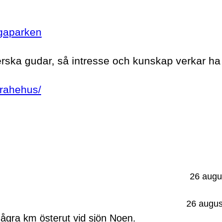
agaparken
ska gudar, så intresse och kunskap verkar ha 
brahehus/
26 augu
26 augus
 några km österut vid sjön Noen.