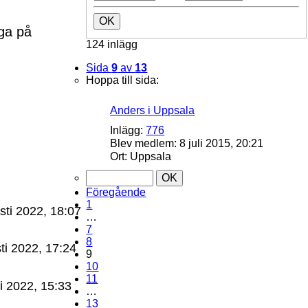
uga på
124 inlägg
Sida
9
av
13
Hoppa till sida:
Anders i Uppsala
Inlägg:
776
Blev medlem:
8 juli 2015, 20:21
Ort:
Uppsala
Föregående
1
sti 2022, 18:07
…
7
8
ti 2022, 17:24
9
10
11
i 2022, 15:33
…
13