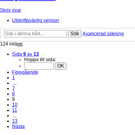
Skriv svar
Utskriftsvänlig version
Sök
Avancerad sökning
124 inlägg
Sida
9
av
13
Hoppa till sida:
Föregående
1
…
7
8
9
10
11
…
13
Nästa