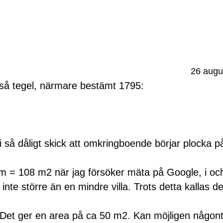
26 augu
kså tegel, närmare bestämt 1795:
li så dåligt skick att omkringboende börjar plocka på
 9 m = 108 m2 när jag försöker mäta på Google, i och
te större än en mindre villa. Trots detta kallas det
Det ger en area på ca 50 m2. Kan möjligen någont