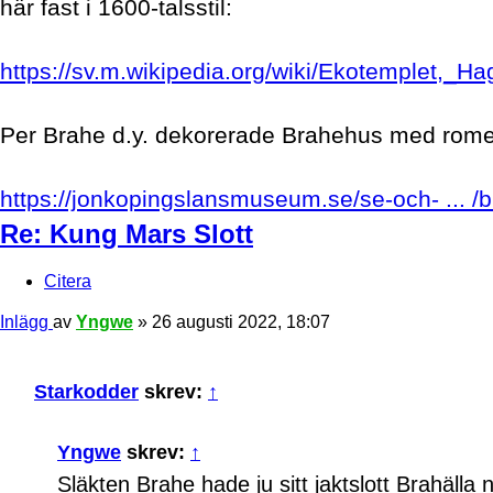
här fast i 1600-talsstil:
https://sv.m.wikipedia.org/wiki/Ekotemplet,_H
Per Brahe d.y. dekorerade Brahehus med romer
https://jonkopingslansmuseum.se/se-och- ... /
Re: Kung Mars Slott
Citera
Inlägg
av
Yngwe
»
26 augusti 2022, 18:07
Starkodder
skrev:
↑
Yngwe
skrev:
↑
Släkten Brahe hade ju sitt jaktslott Brahälla