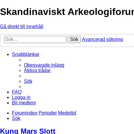
Skandinaviskt Arkeologifor
Gå direkt till innehåll
Sök
Avancerad sökning
Snabblänkar
Obesvarade inlägg
Aktiva trådar
Sök
FAQ
Logga in
Bli medlem
Forumindex
Perioder
Medeltid
Sök
Kung Mars Slott