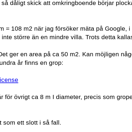
li så dåligt skick att omkringboende börjar plock
 9 m = 108 m2 när jag försöker mäta på Google, i 
te större än en mindre villa. Trots detta kallas
Det ger en area på ca 50 m2. Kan möjligen någ
hundra år finns en grop:
license
r för övrigt ca 8 m I diameter, precis som grop
om ett slott i så fall.