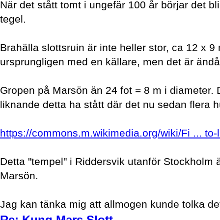
När det stått tomt i ungefär 100 år börjar det b
tegel.
Brahälla slottsruin är inte heller stor, ca 12 x
ursprungligen med en källare, men det är ändå in
Gropen på Marsön än 24 fot = 8 m i diameter. 
liknande detta ha stått där det nu sedan flera 
https://commons.m.wikimedia.org/wiki/Fi ... to-
Detta "tempel" i Riddersvik utanför Stockholm ä
Marsön.
Jag kan tänka mig att allmogen kunde tolka det s
Re: Kung Mars Slott