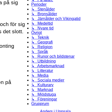
a på sig
Perioder
↳ Stenålder
↳ Bronsålder
↳ Järnålder och Vikingatid
och för sig
↳ Medeltid
↳ Nyare tid
 det slott.
Övrigt
↳ Teknik
↳ Geografi
onting
↳ Religion
↳ Språk
↳ Runor och bildstenar
↳ Utbildning
↳ Arbetsmarknad
↳ Litteratur
↳ Media
↳ Sociala medier
en på
↳ Kulturarv
↳ Marknad
↳ Mjödstuga
↳ Föreningar
Grupprum
Anders i Uppsala