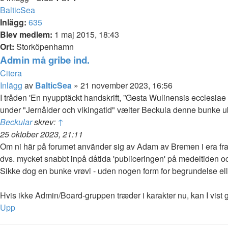
BalticSea
Inlägg:
635
Blev medlem:
1 maj 2015, 18:43
Ort:
Storköpenhamn
Admin må gribe ind.
Citera
Inlägg
av
BalticSea
»
21 november 2023, 16:56
I tråden 'En nyupptäckt handskrift, ”Gesta Wulinensis ecclesiae
under "Jernålder och vikingatid" vælter Beckula denne bunke u
Beckular
skrev:
↑
25 oktober 2023, 21:11
Om ni här på forumet använder sig av Adam av Bremen i era framt
dvs. mycket snabbt inpå dåtida 'publiceringen' på medeltiden och 
Sikke dog en bunke vrøvl - uden nogen form for begrundelse elle
Hvis ikke Admin/Board-gruppen træder i karakter nu, kan I vist gle
Upp