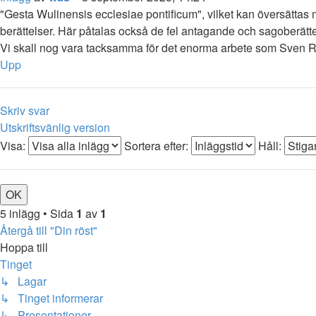
"Gesta Wulinensis ecclesiae pontificum", vilket kan översättas
berättelser. Här påtalas också de fel antagande och sagoberättel
Vi skall nog vara tacksamma för det enorma arbete som Sven R
Upp
Skriv svar
Utskriftsvänlig version
Visa:
Sortera efter:
Håll:
5 inlägg • Sida
1
av
1
Återgå till "Din röst"
Hoppa till
Tinget
↳ Lagar
↳ Tinget informerar
↳ Presentationer