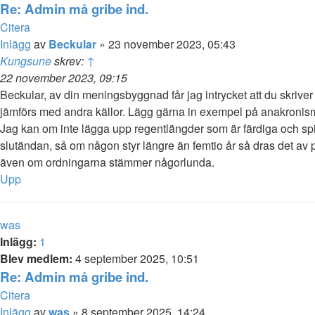
Re: Admin må gribe ind.
Citera
Inlägg
av
Beckular
»
23 november 2023, 05:43
Kungsune
skrev:
↑
22 november 2023, 09:15
Beckular, av din meningsbyggnad får jag intrycket att du skrive
jämförs med andra källor. Lägg gärna in exempel på anakronisme
Jag kan om inte lägga upp regentlängder som är färdiga och spi
slutändan, så om någon styr längre än femtio år så dras det av
även om ordningarna stämmer någorlunda.
Upp
was
Inlägg:
1
Blev medlem:
4 september 2025, 10:51
Re: Admin må gribe ind.
Citera
Inlägg
av
was
»
8 september 2025, 14:24