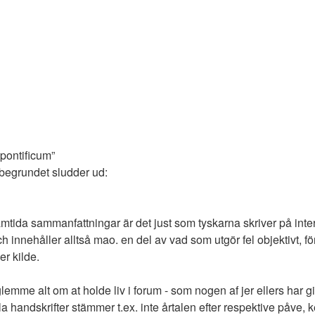
 pontificum”
begrundet sludder ud:
ida sammanfattningar är det just som tyskarna skriver på intern
innehåller alltså mao. en del av vad som utgör fel objektivt, för
r kilde.
mme alt om at holde liv i forum - som nogen af jer ellers har givet
alla handskrifter stämmer t.ex. inte årtalen efter respektive påve,