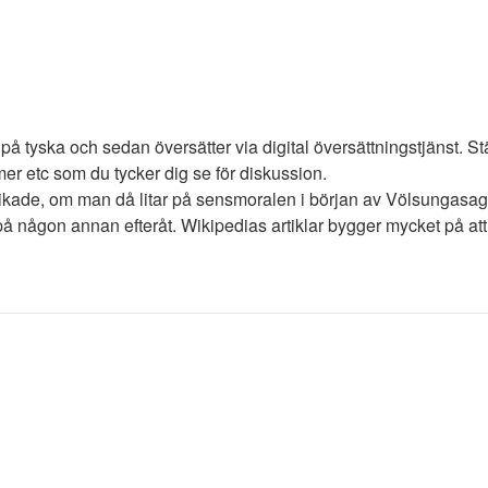
r på tyska och sedan översätter via digital översättningstjänst.
r etc som du tycker dig se för diskussion.
kade, om man då litar på sensmoralen i början av Völsungasagan 
 på någon annan efteråt. Wikipedias artiklar bygger mycket på 