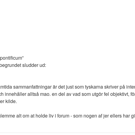
 pontificum”
begrundet sludder ud:
ida sammanfattningar är det just som tyskarna skriver på intern
innehåller alltså mao. en del av vad som utgör fel objektivt, för
r kilde.
mme alt om at holde liv i forum - som nogen af jer ellers har givet