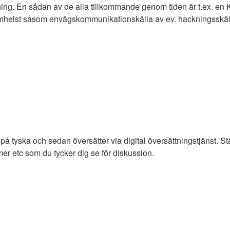
ning. En sådan av de alla tillkommande genom tiden är t.ex. en 
rsomhelst såsom envägskommunikationskälla av ev. hackningsskäl
r på tyska och sedan översätter via digital översättningstjänst.
r etc som du tycker dig se för diskussion.