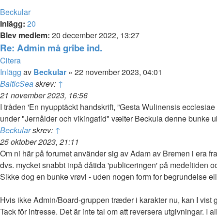
Beckular
Inlägg:
20
Blev medlem:
20 december 2022, 13:27
Re: Admin må gribe ind.
Citera
Inlägg
av
Beckular
»
22 november 2023, 04:01
BalticSea
skrev:
↑
21 november 2023, 16:56
I tråden 'En nyupptäckt handskrift, ”Gesta Wulinensis ecclesiae
under "Jernålder och vikingatid" vælter Beckula denne bunke u
Beckular
skrev:
↑
25 oktober 2023, 21:11
Om ni här på forumet använder sig av Adam av Bremen i era framt
dvs. mycket snabbt inpå dåtida 'publiceringen' på medeltiden och 
Sikke dog en bunke vrøvl - uden nogen form for begrundelse elle
Hvis ikke Admin/Board-gruppen træder i karakter nu, kan I vist gle
Tack för intresse. Det är inte tal om att reversera utgivningar. I 