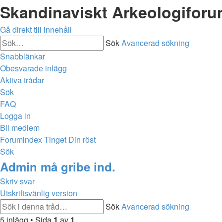
Skandinaviskt Arkeologifor
Gå direkt till innehåll
Sök
Avancerad sökning
Snabblänkar
Obesvarade inlägg
Aktiva trådar
Sök
FAQ
Logga in
Bli medlem
Forumindex
Tinget
Din röst
Sök
Admin må gribe ind.
Skriv svar
Utskriftsvänlig version
Sök
Avancerad sökning
5 inlägg • Sida
1
av
1