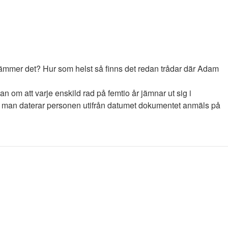
 Stämmer det? Hur som helst så finns det redan trådar där Adam
om att varje enskild rad på femtio år jämnar ut sig i
att man daterar personen utifrån datumet dokumentet anmäls på