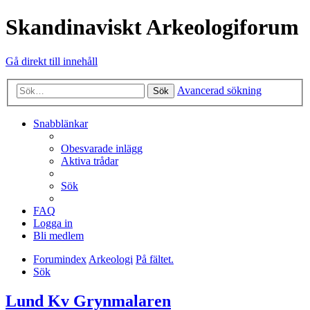
Skandinaviskt Arkeologiforum
Gå direkt till innehåll
Avancerad sökning
Sök
Snabblänkar
Obesvarade inlägg
Aktiva trådar
Sök
FAQ
Logga in
Bli medlem
Forumindex
Arkeologi
På fältet.
Sök
Lund Kv Grynmalaren