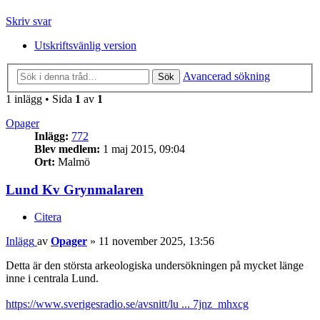
Skriv svar
Utskriftsvänlig version
Avancerad sökning
Sök
1 inlägg • Sida
1
av
1
Opager
Inlägg:
772
Blev medlem:
1 maj 2015, 09:04
Ort:
Malmö
Lund Kv Grynmalaren
Citera
Inlägg
av
Opager
»
11 november 2025, 13:56
Detta är den största arkeologiska undersökningen på mycket länge
inne i centrala Lund.
https://www.sverigesradio.se/avsnitt/lu ... 7jnz_mhxcg