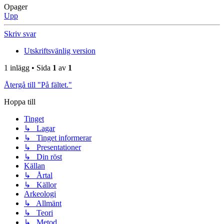
Opager
Upp
Skriv svar
Utskriftsvänlig version
1 inlägg • Sida
1
av
1
Återgå till "På fältet."
Hoppa till
Tinget
↳ Lagar
↳ Tinget informerar
↳ Presentationer
↳ Din röst
Källan
↳ Årtal
↳ Källor
Arkeologi
↳ Allmänt
↳ Teori
↳ Metod