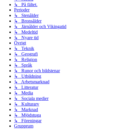
↳ På fältet.
Perioder
↳ Stenålder
↳ Bronsålder
↳ Järnålder och Vikingatid
↳ Medeltid
↳ Nyare tid
Övrigt
↳ Teknik
↳ Geografi
↳ Religion
↳ Språk
↳ Runor och bildstenar
↳ Utbildning
↳ Arbetsmarknad
↳ Litteratur
↳ Media
↳ Sociala medier
↳ Kulturarv
↳ Marknad
↳ Mjödstuga
↳ Föreningar
Grupprum