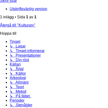
Skriv svar
Utskriftsvänlig version
1 inlägg • Sida
1
av
1
Återgå till "Kulturarv"
Hoppa till
Tinget
↳ Lagar
↳ Tinget informerar
↳ Presentationer
↳ Din röst
Källan
↳ Årtal
↳ Källor
Arkeologi
↳ Allmänt
↳ Teori
↳ Metod
↳ På fältet.
Perioder
↳ Stenålder