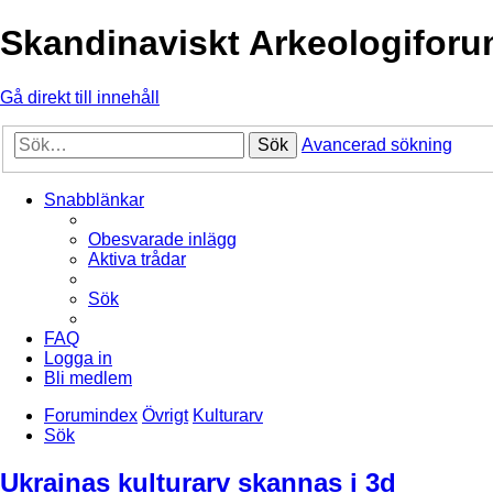
Skandinaviskt Arkeologifor
Gå direkt till innehåll
Sök
Avancerad sökning
Snabblänkar
Obesvarade inlägg
Aktiva trådar
Sök
FAQ
Logga in
Bli medlem
Forumindex
Övrigt
Kulturarv
Sök
Ukrainas kulturarv skannas i 3d