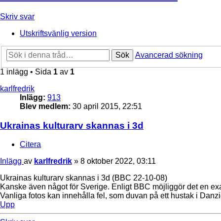
Skriv svar
Utskriftsvänlig version
Sök
Avancerad sökning
1 inlägg • Sida
1
av
1
karlfredrik
Inlägg:
913
Blev medlem:
30 april 2015, 22:51
Ukrainas kulturarv skannas i 3d
Citera
Inlägg
av
karlfredrik
»
8 oktober 2022, 03:11
Ukrainas kulturarv skannas i 3d (BBC 22-10-08)
Kanske även något för Sverige. Enligt BBC möjliggör det en exak
Vanliga fotos kan innehålla fel, som duvan på ett hustak i Danz
Upp