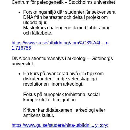
Centrum för paleogenetik – Stockholms universitet
Forskningsmiljö där studenter får sekvensera
DNA från benrester och delta i projekt om
utdöda djur.
Masterkurs i paleogenetik med labbträning
och fältarbete.
https://www.su.se/utbildning/anm%C3%A4l ... r-
1.716756
DNA och strontiumanalys i arkeologi – Göteborgs
universitet
En kurs på avancerad nivå (15 hp) som
diskuterar den "tredje vetenskapliga
revolutionen" inom arkeologi.
Fokus på europeisk förhistoria, social
komplexitet och migration.
Kräver kandidatexamen i arkeologi eller
antikens kultur.
https://www.gu.se/studera/hitta-utbildn ... y: :cry: