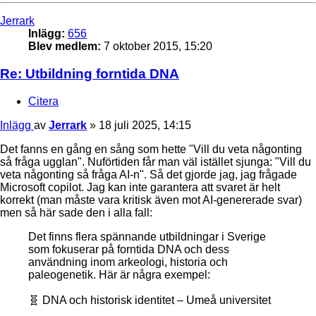
Jerrark
Inlägg:
656
Blev medlem:
7 oktober 2015, 15:20
Re: Utbildning forntida DNA
Citera
Inlägg
av
Jerrark
»
18 juli 2025, 14:15
Det fanns en gång en sång som hette "Vill du veta någonting
så fråga ugglan". Nuförtiden får man väl istället sjunga: "Vill du
veta någonting så fråga AI-n". Så det gjorde jag, jag frågade
Microsoft copilot. Jag kan inte garantera att svaret är helt
korrekt (man måste vara kritisk även mot AI-genererade svar)
men så här sade den i alla fall:
Det finns flera spännande utbildningar i Sverige
som fokuserar på forntida DNA och dess
användning inom arkeologi, historia och
paleogenetik. Här är några exempel:
🧬 DNA och historisk identitet – Umeå universitet