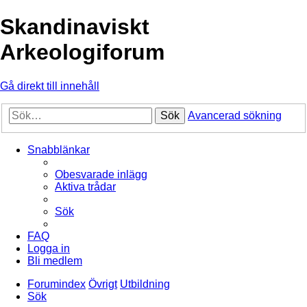
Skandinaviskt
Arkeologiforum
Gå direkt till innehåll
Sök
Avancerad sökning
Snabblänkar
Obesvarade inlägg
Aktiva trådar
Sök
FAQ
Logga in
Bli medlem
Forumindex
Övrigt
Utbildning
Sök