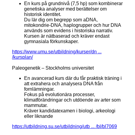
En kurs på grundnivå (7,5 hp) som kombinerar
genetiska analyser med berättelser om
historisk identitet.
Du lär dig om begrepp som aDNA,
mitokondrie-DNA, haplogrupper och hur DNA
används som evidens i historiska narrativ.
Kursen är nätbaserad och kräver endast
gymnasiala förkunskaper.
https://www.umu.se/utbildning/kurser/dn ...
/kursplan/
Paleogenetik – Stockholms universitet
En avancerad kurs där du får praktisk träning i
att extrahera och analysera DNA från
fornlämningar.
Fokus på evolutionära processer,
klimatförändringar och utdöende av arter som
mammutar.
Kräver kandidatexamen i biologi, arkeologi
eller liknande
https://utbildning.su.se/utbildning/utb ... /bl/bl7069