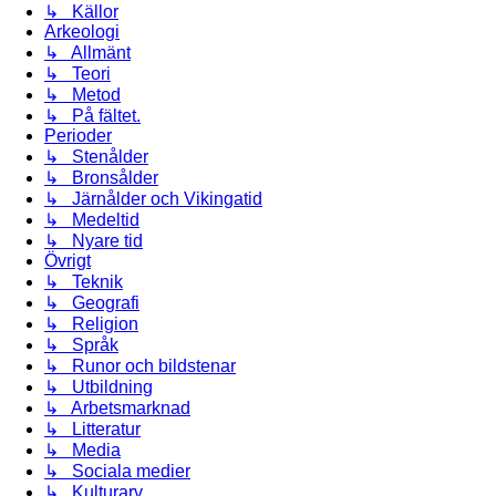
↳ Källor
Arkeologi
↳ Allmänt
↳ Teori
↳ Metod
↳ På fältet.
Perioder
↳ Stenålder
↳ Bronsålder
↳ Järnålder och Vikingatid
↳ Medeltid
↳ Nyare tid
Övrigt
↳ Teknik
↳ Geografi
↳ Religion
↳ Språk
↳ Runor och bildstenar
↳ Utbildning
↳ Arbetsmarknad
↳ Litteratur
↳ Media
↳ Sociala medier
↳ Kulturarv