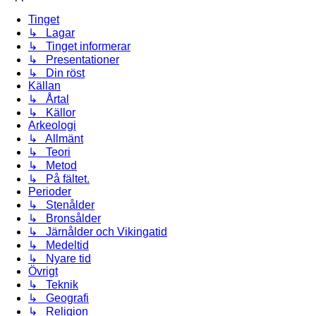
Tinget
↳ Lagar
↳ Tinget informerar
↳ Presentationer
↳ Din röst
Källan
↳ Årtal
↳ Källor
Arkeologi
↳ Allmänt
↳ Teori
↳ Metod
↳ På fältet.
Perioder
↳ Stenålder
↳ Bronsålder
↳ Järnålder och Vikingatid
↳ Medeltid
↳ Nyare tid
Övrigt
↳ Teknik
↳ Geografi
↳ Religion