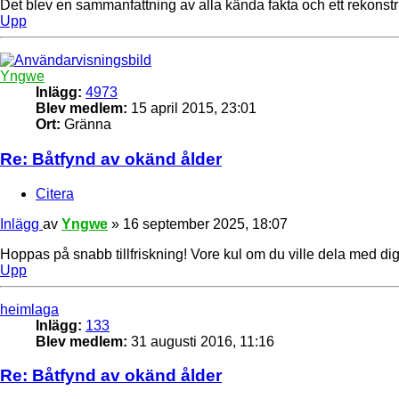
Det blev en sammanfattning av alla kända fakta och ett rekonst
Upp
Yngwe
Inlägg:
4973
Blev medlem:
15 april 2015, 23:01
Ort:
Gränna
Re: Båtfynd av okänd ålder
Citera
Inlägg
av
Yngwe
»
16 september 2025, 18:07
Hoppas på snabb tillfriskning! Vore kul om du ville dela med di
Upp
heimlaga
Inlägg:
133
Blev medlem:
31 augusti 2016, 11:16
Re: Båtfynd av okänd ålder