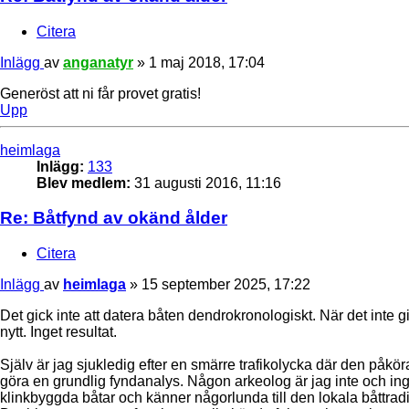
Citera
Inlägg
av
anganatyr
»
1 maj 2018, 17:04
Generöst att ni får provet gratis!
Upp
heimlaga
Inlägg:
133
Blev medlem:
31 augusti 2016, 11:16
Re: Båtfynd av okänd ålder
Citera
Inlägg
av
heimlaga
»
15 september 2025, 17:22
Det gick inte att datera båten dendrokronologiskt. När det inte
nytt. Inget resultat.
Själv är jag sjukledig efter en smärre trafikolycka där den påkör
göra en grundlig fyndanalys. Någon arkeolog är jag inte och ingen 
klinkbyggda båtar och känner någorlunda till den lokala båttradi