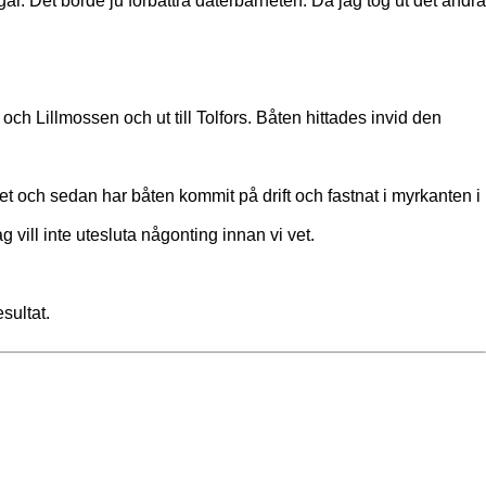
ar. Det borde ju förbättra daterbarheten. Då jag tog ut det andra
 Lillmossen och ut till Tolfors. Båten hittades invid den
ket och sedan har båten kommit på drift och fastnat i myrkanten i
g vill inte utesluta någonting innan vi vet.
sultat.