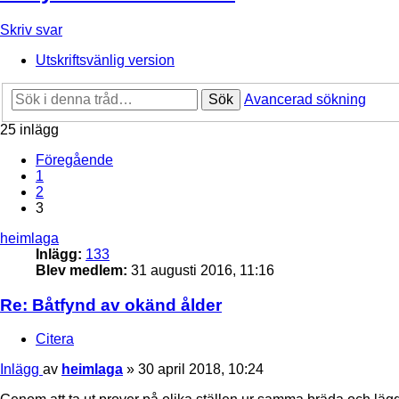
Skriv svar
Utskriftsvänlig version
Sök
Avancerad sökning
25 inlägg
Föregående
1
2
3
heimlaga
Inlägg:
133
Blev medlem:
31 augusti 2016, 11:16
Re: Båtfynd av okänd ålder
Citera
Inlägg
av
heimlaga
»
30 april 2018, 10:24