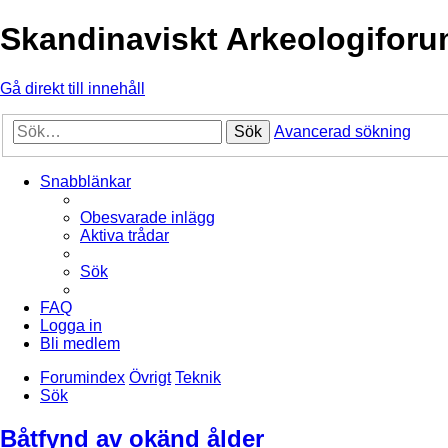
Skandinaviskt Arkeologifor
Gå direkt till innehåll
Sök
Avancerad sökning
Snabblänkar
Obesvarade inlägg
Aktiva trådar
Sök
FAQ
Logga in
Bli medlem
Forumindex
Övrigt
Teknik
Sök
Båtfynd av okänd ålder