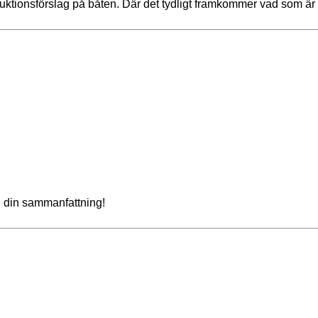
ruktionsförslag på båten. Där det tydligt framkommer vad som är
g din sammanfattning!