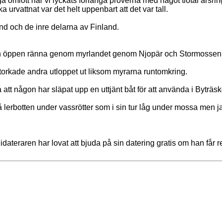
 omlott har vi lyckats förlänga proverna med något tiotal årsring
ka urvattnat var det helt uppenbart att det var tall.
and och de inre delarna av Finland.
en öppen ränna genom myrlandet genom Njopär och Stormossen och
torkade andra utloppet ut liksom myrarna runtomkring.
 att någon har släpat upp en uttjänt båt för att använda i Byträs
på lerbotten under vassrötter som i sin tur låg under mossa men ja
ateraren har lovat att bjuda på sin datering gratis om han får re