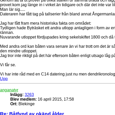
Genom att ta ut prover på olika ställen ur samma bräda och lägga
provet kom jag länge in i virket än tidigare och där det inte var li
Man lär sig.....
Dateraren har fått tag på tallserier från bland annat Ångermanl
Jag har fått fram mera historiska fakta om området:
Tydligen hade Byträsket ett andra utlopp antagligen i form av 
rännan.
Nuvarande utloppet fördjupades kring sekelskiftet 1800 och då 
Med andra ord kan båten vara senare än vi har trott om det är så
den mindre utloppet.
Jag tror inte riktigt på det här eftersom båten enligt utsago låg 
Vi får se.
Vi har inte råd med en C14 datering just nu men dendrikronologid
Upp
anganatyr
Inlägg:
3263
Blev medlem:
16 april 2015, 17:58
Ort:
Blekinge
Re: Båtfynd av okänd ålder