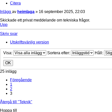
Citera
Inlägg
av
heimlaga
»
16 september 2025, 22:03
Skickade ett privat meddelande om tekniska frågor.
Upp
Skriv svar
Utskriftsvänlig version
Visa:
Sortera efter:
Håll:
25 inlägg
Föregående
1
2
3
Återgå till "Teknik"
Hoppa till