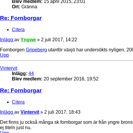
Blev medlem:
15 april 2015, 23:01
Ort:
Gränna
Re: Fornborgar
Citera
Inlägg
av
Yngwe
»
2 juli 2017, 14:22
Fornborgen
Gripeberg
utanför växjö har undersökts nyligen, 2
Upp
Vintervit
Inlägg:
44
Blev medlem:
20 september 2016, 19:52
Re: Fornborgar
Citera
Inlägg
av
Vintervit
»
2 juli 2017, 18:43
Det finns ju också många sk fornborgar som är från yngre bro
ej titeln just nu.
Upp