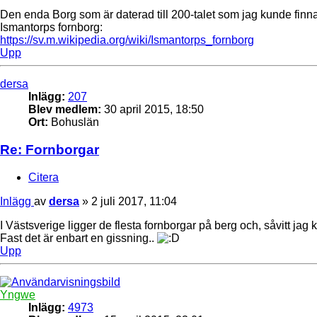
Den enda Borg som är daterad till 200-talet som jag kunde fin
Ismantorps fornborg:
https://sv.m.wikipedia.org/wiki/Ismantorps_fornborg
Upp
dersa
Inlägg:
207
Blev medlem:
30 april 2015, 18:50
Ort:
Bohuslän
Re: Fornborgar
Citera
Inlägg
av
dersa
»
2 juli 2017, 11:04
I Västsverige ligger de flesta fornborgar på berg och, såvitt jag k
Fast det är enbart en gissning..
Upp
Yngwe
Inlägg:
4973