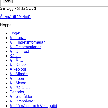
5 inlägg • Sida
1
av
1
Återgå till "Metod"
Hoppa till
Tinget
↳ Lagar
↳ Tinget informerar
↳ Presentationer
↳ Din röst
Källan
↳ Årtal
↳ Källor
Arkeologi
↳ Allmänt
↳ Teori
↳ Metod
↳ På fältet.
Perioder
↳ Stenålder
↳ Bronsålder
↳ Järnålder och Vikingatid