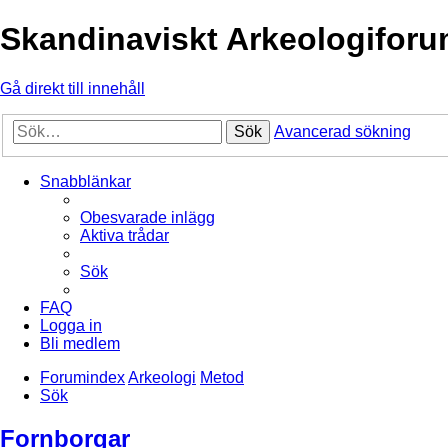
Skandinaviskt Arkeologifor
Gå direkt till innehåll
Sök
Avancerad sökning
Snabblänkar
Obesvarade inlägg
Aktiva trådar
Sök
FAQ
Logga in
Bli medlem
Forumindex
Arkeologi
Metod
Sök
Fornborgar