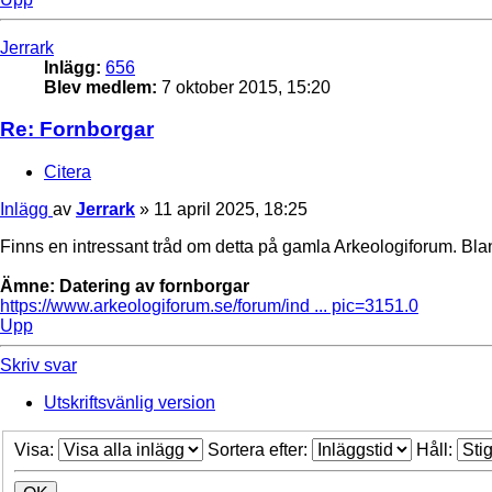
Jerrark
Inlägg:
656
Blev medlem:
7 oktober 2015, 15:20
Re: Fornborgar
Citera
Inlägg
av
Jerrark
»
11 april 2025, 18:25
Finns en intressant tråd om detta på gamla Arkeologiforum. Bl
Ämne: Datering av fornborgar
https://www.arkeologiforum.se/forum/ind ... pic=3151.0
Upp
Skriv svar
Utskriftsvänlig version
Visa:
Sortera efter:
Håll: