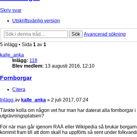
Skriv svar
Utskriftsvänlig version
Sök
Avancerad sökning
5 inlägg • Sida
1
av
1
kalle_anka
Inlägg:
118
Blev medlem:
13 augusti 2016, 12:10
Fornborgar
Citera
Inlägg
av
kalle_anka
»
2 juli 2017, 07:24
Tänkte kolla om någon vet hur man har daterat alla fornborgar 
utgrävningsplatsen?
För när man går igenom RAÄ eller Wikipedia så brukar borgarna d
kommit fram till att dom skall ha uppförts så sent under folkvan