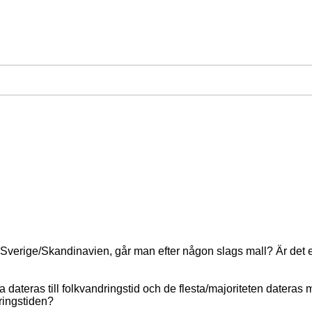
i Sverige/Skandinavien, går man efter någon slags mall? Är det 
ateras till folkvandringstid och de flesta/majoriteten dateras m
dringstiden?