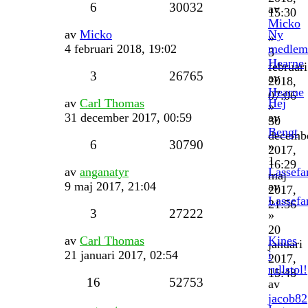
6
30032
av
15:30
Micko
av
Micko
Ny
»
4 februari 2018, 19:02
medlem
3
Hearne
februari
3
26765
av
2018,
Hearne
07:06
av
Carl Thomas
Hej
»
31 december 2017, 00:59
av
30
Bengt
decemb
6
30790
»
2017,
1
16:29
av
anganatyr
Lassefa
maj
9 maj 2017, 21:04
av
2017,
Lassefa
21:56
3
27222
»
20
av
Carl Thomas
Kines
januari
21 januari 2017, 02:54
i
2017,
rullstol!
15:48
16
52753
av
jacob82