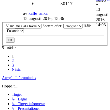
16:23
6
30117
»
13
av
kalle_anka
augusti
15 augusti 2016, 15:36
2016,
14:03
Visa:
Sortera efter:
Håll:
51 trådar
1
2
3
Nästa
Återgå till forumindex
Hoppa till
Tinget
↳ Lagar
↳ Tinget informerar
↳ Presentationer