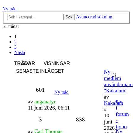
Ny tråd
Avancerad sökning
Sök
51 trådar
1
2
3
Nästa
TRÅDAR
SVAR
VISNINGAR
SENASTE INLÄGGET
Ny
3
medlem
användarnam
601
"Kakalam"
Ny tråd
av
av
anganatyr
Ny
Kakalam
11 juni 2026, 06:11
i
»
forum
10
3
838
-
juni
tjoho
2026,
av
Carl Thomas
Ny
-