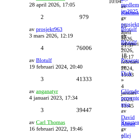
10:04
28 april 2026, 17:05
medlem
av
im2025
Kaktusk
2
979
av
»
prosjek
25
av
prosjekt963
Blotulf
»
april
3 mars 2026, 12:19
av
27
2026,
Blotulf
februari
21:37
4
76006
»
2026,
18
10:17
av
Blotulf
Present
februari
19 februari 2024, 20:40
av
2024,
Dick
19:03
3
41333
»
4
av
anganatyr
Glömde
januari
4 januari 2023, 17:34
present
2023,
mig
13:45
3
39447
av
David
av
Carl Thomas
Runsten
Almer
16 februari 2022, 19:46
av
»
ollej
7