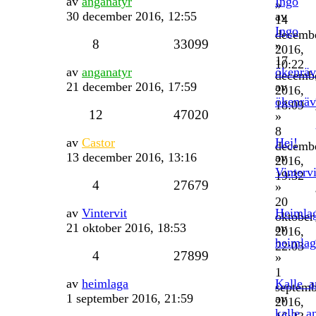
av
anganatyr
Ingo
»
30 december 2016, 12:55
av
14
Ingo
decemb
8
33099
»
2016,
17
10:22
av
anganatyr
ökenrä
decemb
21 december 2016, 17:59
av
2016,
ökenrä
18:09
12
47020
»
8
av
Castor
Hej!
decemb
13 december 2016, 13:16
av
2016,
Vintervi
19:32
4
27679
»
20
av
Vintervit
Heimla
oktober
21 oktober 2016, 18:53
av
2016,
heimlag
22:03
4
27899
»
1
av
heimlaga
Kalle_a
septemb
1 september 2016, 21:59
av
2016,
kalle_a