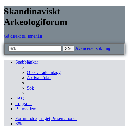
Skandinaviskt
Arkeologiforum
Gå direkt till innehåll
Avancerad sökning
Sök
Snabblänkar
Obesvarade inlägg
Aktiva trådar
Sök
FAQ
Logga in
Bli medlem
Forumindex
Tinget
Presentationer
Sök