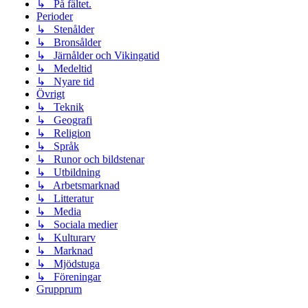
↳ På fältet.
Perioder
↳ Stenålder
↳ Bronsålder
↳ Järnålder och Vikingatid
↳ Medeltid
↳ Nyare tid
Övrigt
↳ Teknik
↳ Geografi
↳ Religion
↳ Språk
↳ Runor och bildstenar
↳ Utbildning
↳ Arbetsmarknad
↳ Litteratur
↳ Media
↳ Sociala medier
↳ Kulturarv
↳ Marknad
↳ Mjödstuga
↳ Föreningar
Grupprum