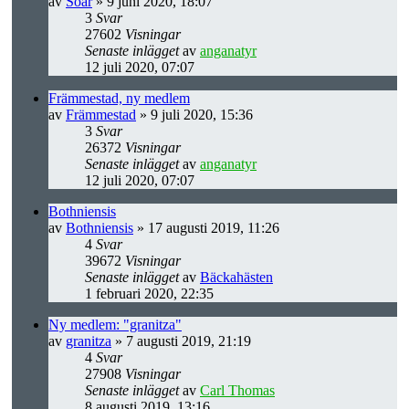
av
Soar
» 9 juni 2020, 18:07
3
Svar
27602
Visningar
Senaste inlägget
av
anganatyr
12 juli 2020, 07:07
Främmestad, ny medlem
av
Främmestad
» 9 juli 2020, 15:36
3
Svar
26372
Visningar
Senaste inlägget
av
anganatyr
12 juli 2020, 07:07
Bothniensis
av
Bothniensis
» 17 augusti 2019, 11:26
4
Svar
39672
Visningar
Senaste inlägget
av
Bäckahästen
1 februari 2020, 22:35
Ny medlem: "granitza"
av
granitza
» 7 augusti 2019, 21:19
4
Svar
27908
Visningar
Senaste inlägget
av
Carl Thomas
8 augusti 2019, 13:16