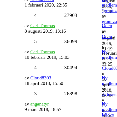
augusti
1 februari 2020, 22:35
medlem
2019,
"granitz
11:26
4
27903
av
granitza
av
Carl Thomas
Oden
»
8 augusti 2019, 13:16
av
7
Oden
augusti
5
36099
»
2019,
6
21:19
av
Carl Thomas
Ny
februari
10 februari 2019, 15:03
medlem
2019,
av
11:25
4
30494
Cloud8
»
av
Cloud8303
Ny
18
18 april 2018, 15:50
medlem
april
av
2018,
3
26898
Artesie
06:55
»
av
anganatyr
Ny
7
9 mars 2018, 18:57
medlem
mars
Micko
2018,