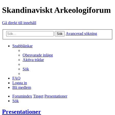
Skandinaviskt Arkeologiforum
Gå direkt till innehåll
Avancerad sökning
Sök
Snabblänkar
Obesvarade inlägg
Aktiva trådar
Sök
FAQ
Logga in
Bli medlem
Forumindex
Tinget
Presentationer
Sök
Presentationer