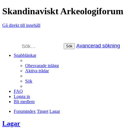
Skandinaviskt Arkeologiforum
Gå direkt till innehåll
Avancerad sökning
Sök
Snabblänkar
Obesvarade inlägg
Aktiva trådar
Sök
FAQ
Logga in
Bli medlem
Forumindex
Tinget
Lagar
Lagar