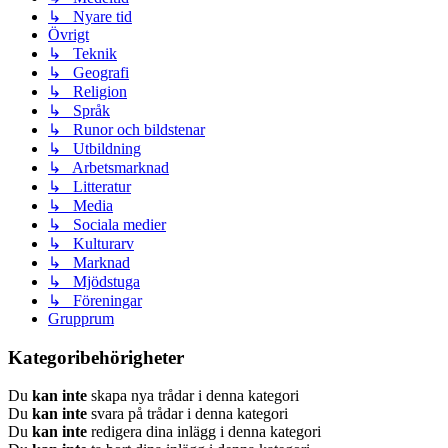
↳ Nyare tid
Övrigt
↳ Teknik
↳ Geografi
↳ Religion
↳ Språk
↳ Runor och bildstenar
↳ Utbildning
↳ Arbetsmarknad
↳ Litteratur
↳ Media
↳ Sociala medier
↳ Kulturarv
↳ Marknad
↳ Mjödstuga
↳ Föreningar
Grupprum
Kategoribehörigheter
Du
kan inte
skapa nya trådar i denna kategori
Du
kan inte
svara på trådar i denna kategori
Du
kan inte
redigera dina inlägg i denna kategori