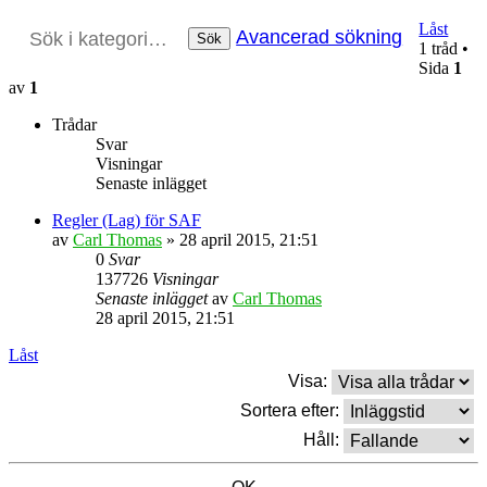
Låst
Avancerad sökning
Sök
1 tråd •
Sida
1
av
1
Trådar
Svar
Visningar
Senaste inlägget
Regler (Lag) för SAF
av
Carl Thomas
» 28 april 2015, 21:51
0
Svar
137726
Visningar
Senaste inlägget
av
Carl Thomas
28 april 2015, 21:51
Låst
Visa:
Sortera efter:
Håll: