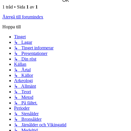
1 tråd • Sida
1
av
1
Återgå till forumindex
Hoppa till
Tinget
↳ Lagar
↳ Tinget informerar
↳ Presentationer
↳ Din röst
Källan
↳ Årtal
↳ Källor
Arkeologi
↳ Allmänt
↳ Teori
↳ Metod
↳ På fältet.
Perioder
↳ Stenålder
↳ Bronsålder
↳ Järnålder och Vikingatid
↳ Medeltid