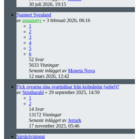
30 juli 2026, 19:15
Namnet Svealand
av
anganatyr
» 3 februari 2026, 06:16
1
2
3
4
5
6
52
Svar
5633
Visningar
Senaste inlägget
av
Moneta Nova
12 mars 2026, 12:42
Fick svearna sina svartpälsar från kolmårdar (sobel)?
av
Strutharald
» 29 september 2025, 14:59
1
2
14
Svar
13172
Visningar
Senaste inlägget
av
Jerrark
17 november 2025, 05:46
Särskrivningar