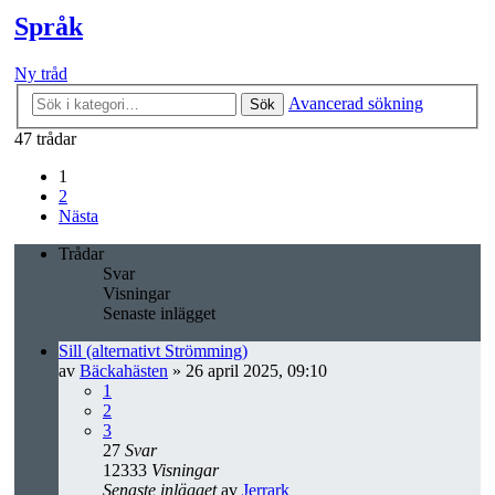
Språk
Ny tråd
Avancerad sökning
Sök
47 trådar
1
2
Nästa
Trådar
Svar
Visningar
Senaste inlägget
Sill (alternativt Strömming)
av
Bäckahästen
» 26 april 2025, 09:10
1
2
3
27
Svar
12333
Visningar
Senaste inlägget
av
Jerrark