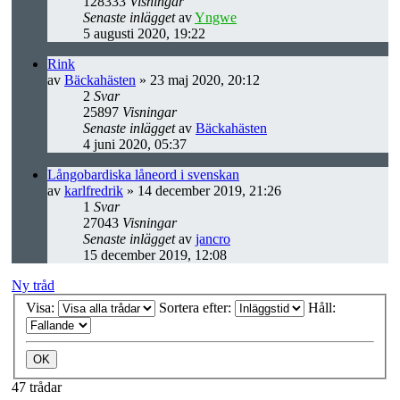
128333
Visningar
Senaste inlägget
av
Yngwe
5 augusti 2020, 19:22
Rink
av
Bäckahästen
» 23 maj 2020, 20:12
2
Svar
25897
Visningar
Senaste inlägget
av
Bäckahästen
4 juni 2020, 05:37
Långobardiska låneord i svenskan
av
karlfredrik
» 14 december 2019, 21:26
1
Svar
27043
Visningar
Senaste inlägget
av
jancro
15 december 2019, 12:08
Ny tråd
Visa:
Sortera efter:
Håll:
47 trådar