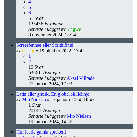
4
5
6
51
Svar
135456
Visningar
Senaste inlägget
av
Yngwe
8 november 2024, 18:14
Screrefennae eller Scrithifinni
av
Castor
» 19 oktober 2022, 13:42
1
2
10
Svar
53661
Visningar
Senaste inlägget
av
Aksel Villráðe
27 januari 2024, 17:03
Latin eller græsk. En global skillelinje.
av
Mio Nielsen
» 17 januari 2024, 10:47
1
Svar
20199
Visningar
Senaste inlägget
av
Mio Nielsen
19 januari 2024, 14:56
Hur lät de gamla språken?