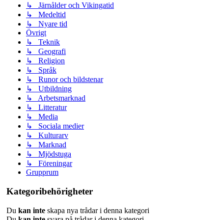
↳ Järnålder och Vikingatid
↳ Medeltid
↳ Nyare tid
Övrigt
↳ Teknik
↳ Geografi
↳ Religion
↳ Språk
↳ Runor och bildstenar
↳ Utbildning
↳ Arbetsmarknad
↳ Litteratur
↳ Media
↳ Sociala medier
↳ Kulturarv
↳ Marknad
↳ Mjödstuga
↳ Föreningar
Grupprum
Kategoribehörigheter
Du
kan inte
skapa nya trådar i denna kategori
Du
kan inte
svara på trådar i denna kategori