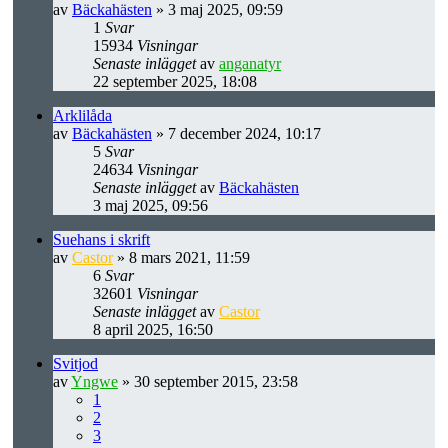
av
Bäckahästen
» 3 maj 2025, 09:59
1
Svar
15934
Visningar
Senaste inlägget
av
anganatyr
22 september 2025, 18:08
Arklilåda
av
Bäckahästen
» 7 december 2024, 10:17
5
Svar
24634
Visningar
Senaste inlägget
av
Bäckahästen
3 maj 2025, 09:56
Suehans i skrift
av
Castor
» 8 mars 2021, 11:59
6
Svar
32601
Visningar
Senaste inlägget
av
Castor
8 april 2025, 16:50
Svitjod
av
Yngwe
» 30 september 2015, 23:58
1
2
3