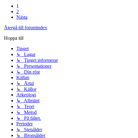
1
2
Nästa
Återgå till forumindex
Hoppa till
Tinget
↳ Lagar
↳ Tinget informerar
↳ Presentationer
↳ Din röst
Källan
↳ Årtal
↳ Källor
Arkeologi
↳ Allmänt
↳ Teori
↳ Metod
↳ På fältet.
Perioder
↳ Stenålder
↳ Bronsålder