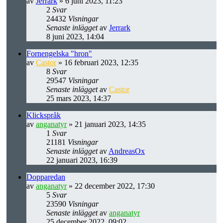
av
Jerrark
» 6 juni 2023, 11:23
2
Svar
24432
Visningar
Senaste inlägget
av
Jerrark
8 juni 2023, 14:04
Fornengelska "hron"
av
Castor
» 16 februari 2023, 12:35
8
Svar
29547
Visningar
Senaste inlägget
av
Castor
25 mars 2023, 14:37
Klickspråk
av
anganatyr
» 21 januari 2023, 14:35
1
Svar
21181
Visningar
Senaste inlägget
av
AndreasOx
22 januari 2023, 16:39
Dopparedan
av
anganatyr
» 22 december 2022, 17:30
5
Svar
23590
Visningar
Senaste inlägget
av
anganatyr
25 december 2022, 09:02