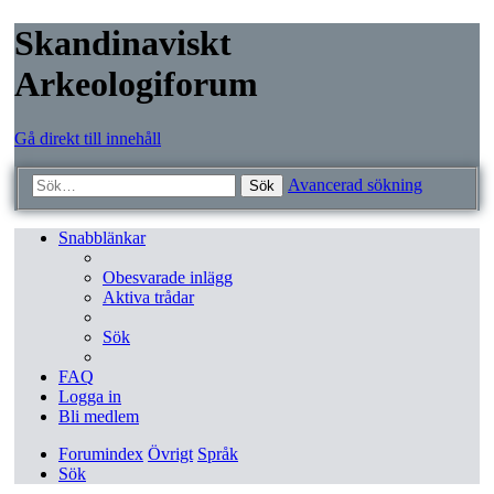
Skandinaviskt
Arkeologiforum
Gå direkt till innehåll
Avancerad sökning
Sök
Snabblänkar
Obesvarade inlägg
Aktiva trådar
Sök
FAQ
Logga in
Bli medlem
Forumindex
Övrigt
Språk
Sök