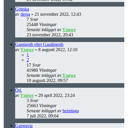
Götiska
av
dersa
» 21 november 2022, 12:43
7
Svar
25448
Visningar
Senaste inlägget
av
Yngwe
23 november 2022, 20:43
Gantigoth eller Gauthigoth
av
Yngwe
» 8 augusti 2022, 12:10
1
2
17
Svar
41980
Visningar
Senaste inlägget
av
Yngwe
10 augusti 2022, 09:57
Öd.
av
Yngwe
» 29 april 2022, 23:24
3
Svar
25663
Visningar
Senaste inlägget
av
heimlaga
7 juli 2022, 09:04
Gangavia