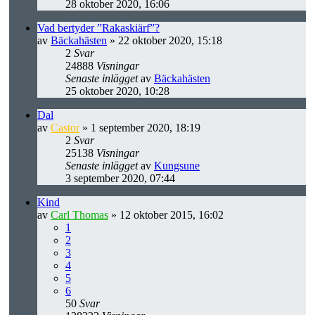
28 oktober 2020, 16:06
Vad bertyder ”Rakaskiärf”?
av
Bäckahästen
» 22 oktober 2020, 15:18
2
Svar
24888
Visningar
Senaste inlägget
av
Bäckahästen
25 oktober 2020, 10:28
Dal
av
Castor
» 1 september 2020, 18:19
2
Svar
25138
Visningar
Senaste inlägget
av
Kungsune
3 september 2020, 07:44
Kind
av
Carl Thomas
» 12 oktober 2015, 16:02
1
2
3
4
5
6
50
Svar