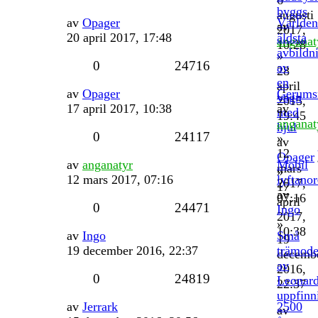
byggs
augusti
av
Opager
Världen
av
2017,
20 april 2017, 17:48
äldsta
anganat
10:28
avbildn
»
0
24716
av
28
en
april
av
Opager
Gerums
vagn
2015,
17 april 2017, 10:38
av
med
19:45
anganat
hjul
0
24117
»
av
12
Opager
av
anganatyr
Mobil
mars
»
12 mars 2017, 07:16
lyftano
2017,
17
av
07:16
april
0
24471
Ingo
2017,
»
10:38
av
Ingo
Små
19
19 december 2016, 22:37
trämode
decemb
av
2016,
0
24819
Leonar
22:37
uppfinn
av
Jerrark
2500
av