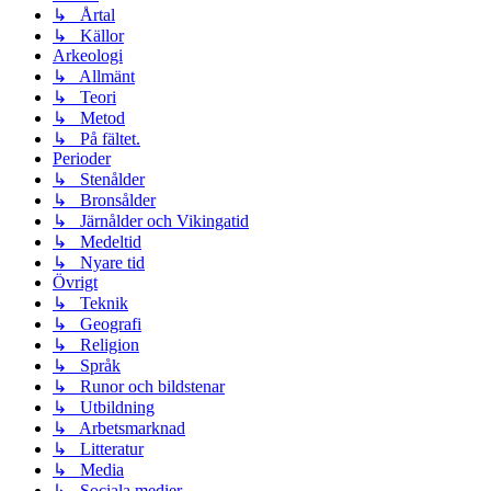
↳ Årtal
↳ Källor
Arkeologi
↳ Allmänt
↳ Teori
↳ Metod
↳ På fältet.
Perioder
↳ Stenålder
↳ Bronsålder
↳ Järnålder och Vikingatid
↳ Medeltid
↳ Nyare tid
Övrigt
↳ Teknik
↳ Geografi
↳ Religion
↳ Språk
↳ Runor och bildstenar
↳ Utbildning
↳ Arbetsmarknad
↳ Litteratur
↳ Media
↳ Sociala medier