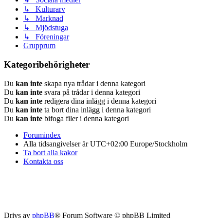
↳ Kulturarv
↳ Marknad
↳ Mjödstuga
↳ Föreningar
Grupprum
Kategoribehörigheter
Du
kan inte
skapa nya trådar i denna kategori
Du
kan inte
svara på trådar i denna kategori
Du
kan inte
redigera dina inlägg i denna kategori
Du
kan inte
ta bort dina inlägg i denna kategori
Du
kan inte
bifoga filer i denna kategori
Forumindex
Alla tidsangivelser är UTC+02:00 Europe/Stockholm
Ta bort alla kakor
Kontakta oss
Drivs av
phpBB
® Forum Software © phpBB Limited