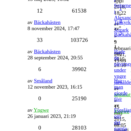
april
fyrtorne
2018,
1
12
61538
i
18:22
Alexand
2
av
Bäckahästen
Träkyrk
av
8 november 2024, 17:47
av
Jerrark
3
Bäckahä
»
33
103726
»
9
1
februari
av
Bäckahästen
Hade
maj
2021,
28 september 2024, 20:55
de
2015,
19:03
näverse
21:10
6
39902
under
yngre
av
Småland
Hur
järnålde
12 november 2023, 16:15
man
av
gjorde
anganat
0
25190
förr
»
av
15
av
Yngwe
Föreläs
Yngwe
maj
26 januari 2023, 21:19
om
»
2015,
det
26
08:05
0
28103
gamla
januari