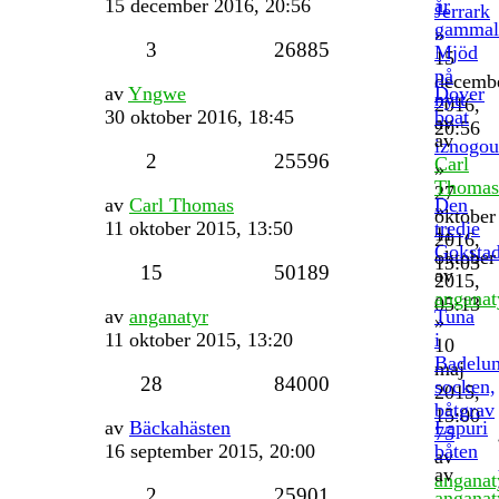
15 december 2016, 20:56
år
Jerrark
gammal
»
3
26885
Mjöd
15
på
decemb
av
Yngwe
Dover
nytt
2016,
30 oktober 2016, 18:45
boat
av
20:56
av
iznogo
2
25596
Carl
»
Thomas
27
av
Carl Thomas
Den
»
oktober
11 oktober 2015, 13:50
tredje
11
2016,
Gokstad
oktober
13:03
15
50189
av
2015,
anganat
05:13
av
anganatyr
Tuna
»
11 oktober 2015, 13:20
i
10
Badelu
maj
28
84000
socken,
2015,
båtgrav
15:00
av
Bäckahästen
Lapuri
75
16 september 2015, 20:00
båten
av
av
anganat
2
25901
anganat