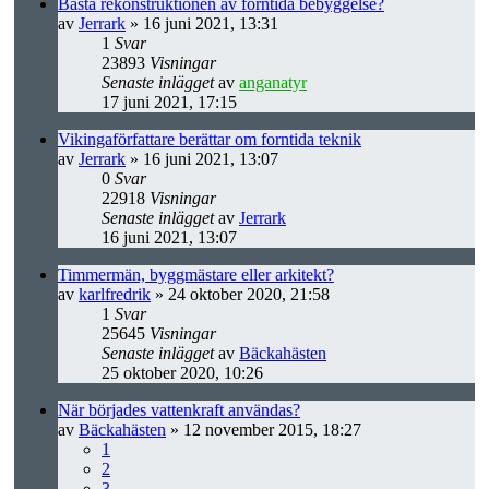
Bästa rekonstruktionen av forntida bebyggelse?
av
Jerrark
» 16 juni 2021, 13:31
1
Svar
23893
Visningar
Senaste inlägget
av
anganatyr
17 juni 2021, 17:15
Vikingaförfattare berättar om forntida teknik
av
Jerrark
» 16 juni 2021, 13:07
0
Svar
22918
Visningar
Senaste inlägget
av
Jerrark
16 juni 2021, 13:07
Timmermän, byggmästare eller arkitekt?
av
karlfredrik
» 24 oktober 2020, 21:58
1
Svar
25645
Visningar
Senaste inlägget
av
Bäckahästen
25 oktober 2020, 10:26
När börjades vattenkraft användas?
av
Bäckahästen
» 12 november 2015, 18:27
1
2
3