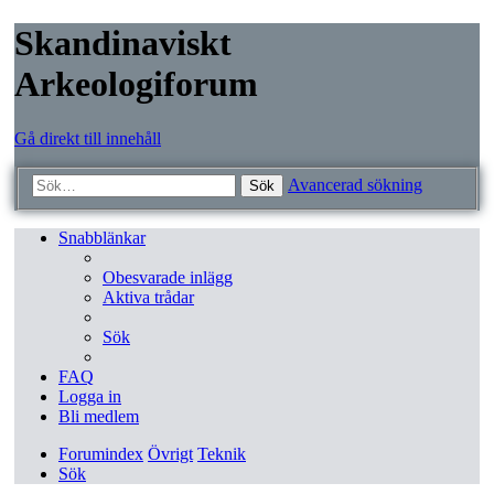
Skandinaviskt
Arkeologiforum
Gå direkt till innehåll
Avancerad sökning
Sök
Snabblänkar
Obesvarade inlägg
Aktiva trådar
Sök
FAQ
Logga in
Bli medlem
Forumindex
Övrigt
Teknik
Sök