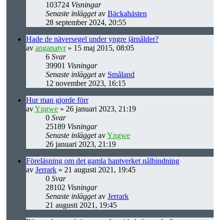
103724
Visningar
Senaste inlägget
av
Bäckahästen
28 september 2024, 20:55
Hade de näversegel under yngre järnålder?
av
anganatyr
» 15 maj 2015, 08:05
6
Svar
39901
Visningar
Senaste inlägget
av
Småland
12 november 2023, 16:15
Hur man gjorde förr
av
Yngwe
» 26 januari 2023, 21:19
0
Svar
25189
Visningar
Senaste inlägget
av
Yngwe
26 januari 2023, 21:19
Föreläsning om det gamla hantverket nålbindning
av
Jerrark
» 21 augusti 2021, 19:45
0
Svar
28102
Visningar
Senaste inlägget
av
Jerrark
21 augusti 2021, 19:45