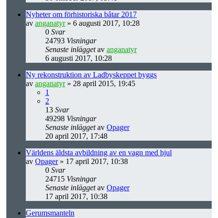
Nyheter om förhistoriska båtar 2017
av
anganatyr
» 6 augusti 2017, 10:28
0
Svar
24793
Visningar
Senaste inlägget
av
anganatyr
6 augusti 2017, 10:28
Ny rekonstruktion av Ladbyskeppet byggs
av
anganatyr
» 28 april 2015, 19:45
1
2
13
Svar
49298
Visningar
Senaste inlägget
av
Opager
20 april 2017, 17:48
Världens äldsta avbildning av en vagn med hjul
av
Opager
» 17 april 2017, 10:38
0
Svar
24715
Visningar
Senaste inlägget
av
Opager
17 april 2017, 10:38
Gerumsmanteln