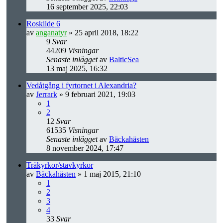
16 september 2025, 22:03
Roskilde 6
av
anganatyr
» 25 april 2018, 18:22
9
Svar
44209
Visningar
Senaste inlägget
av
BalticSea
13 maj 2025, 16:32
Vedåtgång i fyrtornet i Alexandria?
av
Jerrark
» 9 februari 2021, 19:03
1
2
12
Svar
61535
Visningar
Senaste inlägget
av
Bäckahästen
8 november 2024, 17:47
Träkyrkor/stavkyrkor
av
Bäckahästen
» 1 maj 2015, 21:10
1
2
3
4
33
Svar