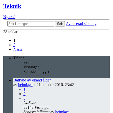
Teknik
Ny tråd
Avancerad sökning
Sök
28 trådar
1
2
Nästa
Trådar
Svar
Visningar
Senaste inlägget
Båtfynd av okänd ålder
av
heimlaga
» 21 oktober 2016, 23:42
1
2
3
24
Svar
83148
Visningar
Senaste inlägget
av
heimlaga