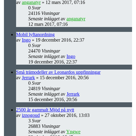
av
anganatyr
» 12 mars 2017, 07:16
0
Svar
24116
Visningar
Senaste inlägget
av
anganatyr
12 mars 2017, 07:16
Mobil lyftanordning
av
Ingo
» 19 december 2016, 22:37
0
Svar
24470
Visningar
Senaste inlägget
av
Ingo
19 december 2016, 22:37
Små trämodeller av Leonardos uppfinningar
av
Jerrark
» 15 december 2016, 20:56
0
Svar
24819
Visningar
Senaste inlägget
av
Jerrark
15 december 2016, 20:56
2500 år gammalt Mjöd på nytt
av
iznogoud
» 27 oktober 2016, 13:03
3
Svar
26883
Visningar
Senaste inlägget
av
Yngwe