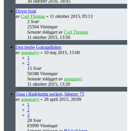
30 oktober 2016, 18:45
Dover boat
av
Carl Thomas
» 11 oktober 2015, 05:13
2
Svar
25594
Visningar
Senaste inlägget
av
Carl Thomas
11 oktober 2015, 13:50
Den tredje Gokstadbåten
av
anganatyr
» 10 maj 2015, 15:00
1
2
15
Svar
50188
Visningar
Senaste inlägget
av
anganatyr
11 oktober 2015, 13:20
Tuna i Badelunda socken, båtgrav 75
av
anganatyr
» 28 april 2015, 20:09
1
2
3
28
Svar
83999
Visningar
Senaste inlägget
av
Bäckahästen