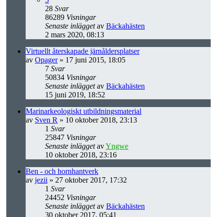
28
Svar
86289
Visningar
Senaste inlägget
av
Bäckahästen
2 mars 2020, 08:13
Virtuellt återskapade järnåldersplatser
av
Opager
» 17 juni 2015, 18:05
7
Svar
50834
Visningar
Senaste inlägget
av
Bäckahästen
15 juni 2019, 18:52
Marinarkeologiskt utbildningsmaterial
av
Sven R
» 10 oktober 2018, 23:13
1
Svar
25847
Visningar
Senaste inlägget
av
Yngwe
10 oktober 2018, 23:16
Ben - och hornhantverk
av
jezii
» 27 oktober 2017, 17:32
1
Svar
24452
Visningar
Senaste inlägget
av
Bäckahästen
30 oktober 2017, 05:41