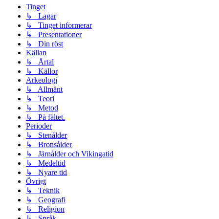
Tinget
↳ Lagar
↳ Tinget informerar
↳ Presentationer
↳ Din röst
Källan
↳ Årtal
↳ Källor
Arkeologi
↳ Allmänt
↳ Teori
↳ Metod
↳ På fältet.
Perioder
↳ Stenålder
↳ Bronsålder
↳ Järnålder och Vikingatid
↳ Medeltid
↳ Nyare tid
Övrigt
↳ Teknik
↳ Geografi
↳ Religion
↳ Språk